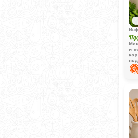
Инф
Пу
Ман
и н
кор
под
сла