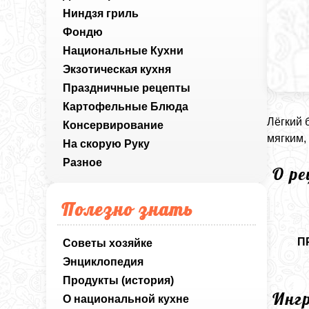
Ниндзя гриль
Фондю
Национальные Кухни
Экзотическая кухня
Праздничные рецепты
Картофельные Блюда
Лёгкий 
Консервирование
мягким,
На скорую Руку
Разное
О р
Полезно знать
П
Советы хозяйке
Энциклопедия
Продукты (история)
Инг
О национальной кухне