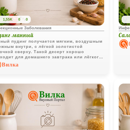
1,55K
0
0
екционные Заболевания
Инфе
динг манный
Сал
ный пудинг получается мягким, воздушным
ежным внутри, с лёгкой золотистой
очкой сверху. Такой десерт хорошо
ходит для домашнего завтрака или лёгкого
дкого ужина.
Вилка