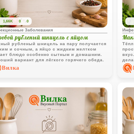
1,66K
0
0
екционные Заболевания
Инфе
ровой рубленый шницель с яйцом
Мак
ный рубленый шницель на пару получается
Тёпл
ким и сочным, а яйцо с жидким желтком
прос
ает блюдо особенно сытным и домашним.
вкус
оший вариант для лёгкого горячего обеда.
дела
или 
Вилка