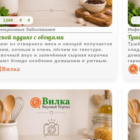
1,56K
0
0
екционные Заболевания
Инфе
сной пудинг с овощами
Туш
инг из отварного мяса и овощей получается
Тушё
ким, сочным и очень лёгким по текстуре.
слад
вочный вкус и запечённая сырная корочка
дома
ают блюдо особенно домашним и уютным.
гарн
вари
Вилка