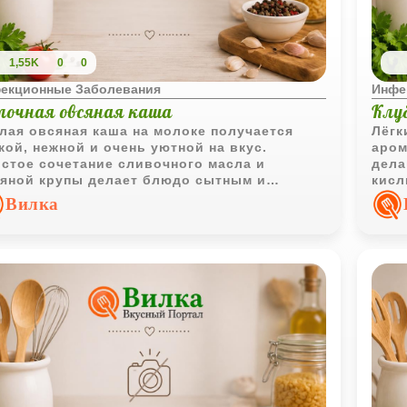
1,55K
0
0
екционные Заболевания
Инфе
лочная овсяная каша
Клу
лая овсяная каша на молоке получается
Лёгк
кой, нежной и очень уютной на вкус.
аром
стое сочетание сливочного масла и
дела
яной крупы делает блюдо сытным и
кисл
фортным для завтрака.
слад
Вилка