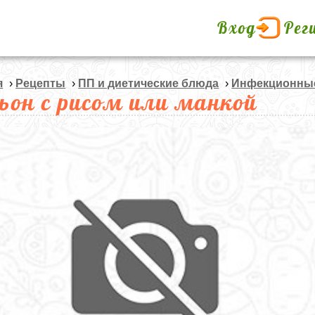
Вход
Рег
я
›
Рецепты
›
ПП и диетические блюда
›
Инфекционные
ьон с рисом или манкой