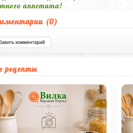
тного аппетита!
мментарии (
0
)
бавить комментарий
е рецепты