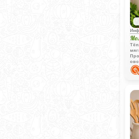
Инф
Мо
Тёп
мяг
Про
овс
ком