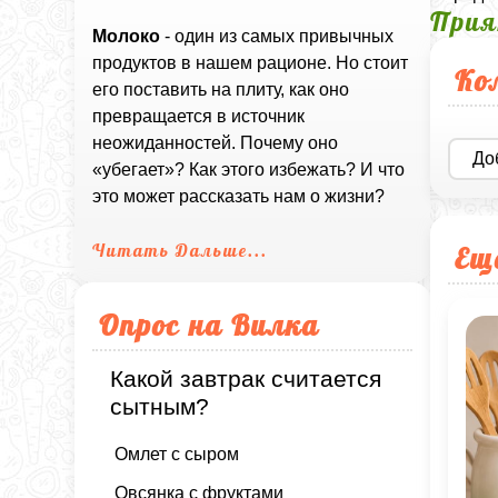
Прия
Молоко
- один из самых привычных
продуктов в нашем рационе. Но стоит
Ко
его поставить на плиту, как оно
превращается в источник
неожиданностей. Почему оно
До
«убегает»? Как этого избежать? И что
это может рассказать нам о жизни?
Читать Дальше...
Ещ
Опрос на Вилка
Какой завтрак считается
сытным?
Омлет с сыром
Овсянка с фруктами