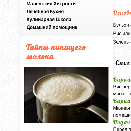
Маленькие Хитрости
Лечебная Кухня
Основ
Кулинарная Школа
Бульон 
Домашний помощник
Рис или
Зелень 
Тайны кипящего
молока
Спо
Вариа
Рис пер
мягкост
Вариа
Манная 
помешив
Подач
Перед п