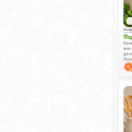
Инф
Па
Неж
мяг
дел
Хор