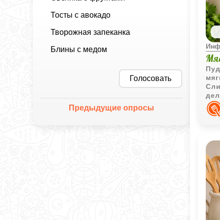
Тосты с авокадо
Творожная запеканка
Инф
Блины с медом
Мя
Пуд
мяг
Голосовать
Сли
дел
Предыдущие опросы