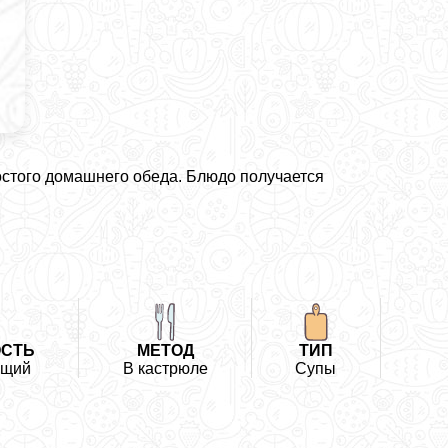
остого домашнего обеда. Блюдо получается
СТЬ
МЕТОД
ТИП
ющий
В кастрюле
Супы