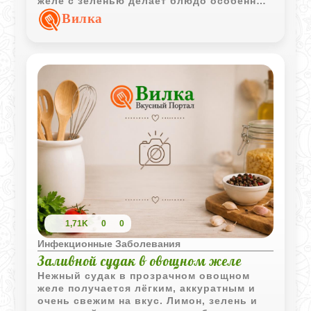
желе с зеленью делает блюдо особенно
аппетитным и удобным для холодной
Вилка
подачи.
1,71K
0
0
Инфекционные Заболевания
Заливной судак в овощном желе
Нежный судак в прозрачном овощном
желе получается лёгким, аккуратным и
очень свежим на вкус. Лимон, зелень и