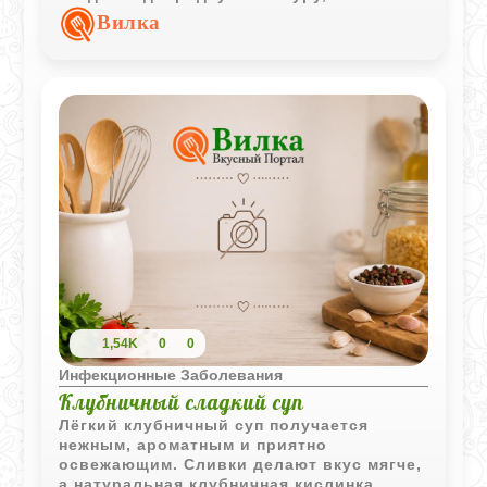
сливочное масло делает вкус более
Вилка
мягким.
1,54K
0
0
Инфекционные Заболевания
Клубничный сладкий суп
Лёгкий клубничный суп получается
нежным, ароматным и приятно
освежающим. Сливки делают вкус мягче,
а натуральная клубничная кислинка