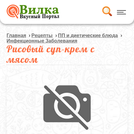
Главная
›
Рецепты
›
ПП и диетические блюда
›
Инфекционные Заболевания
Рисовый суп-крем с
мясом