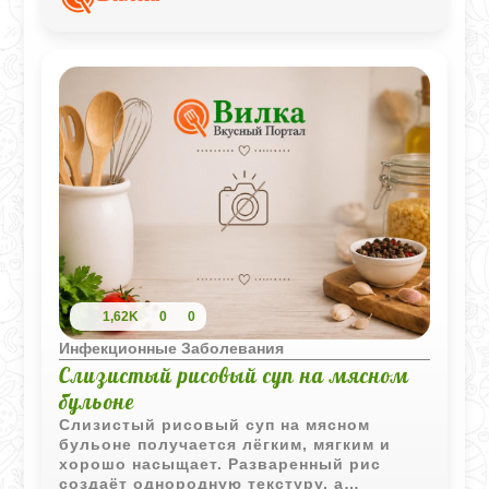
вкус.
1,62K
0
0
Инфекционные Заболевания
Слизистый рисовый суп на мясном
бульоне
Слизистый рисовый суп на мясном
бульоне получается лёгким, мягким и
хорошо насыщает. Разваренный рис
создаёт однородную текстуру, а