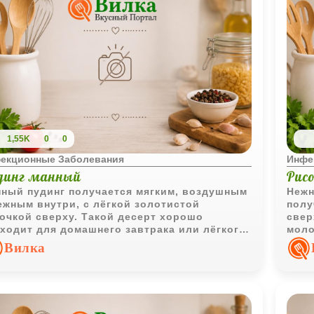
1,55K
0
0
екционные Заболевания
Инфе
динг манный
Рис
ный пудинг получается мягким, воздушным
Нежн
ежным внутри, с лёгкой золотистой
полу
очкой сверху. Такой десерт хорошо
свер
ходит для домашнего завтрака или лёгкого
моло
дкого ужина.
дома
Вилка