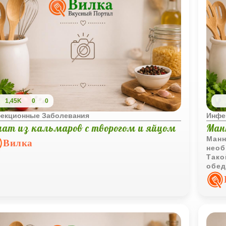
1,45K
0
0
екционные Заболевания
Инфе
лат из кальмаров с творогом и яйцом
Ман
Манн
Вилка
необ
Тако
обед