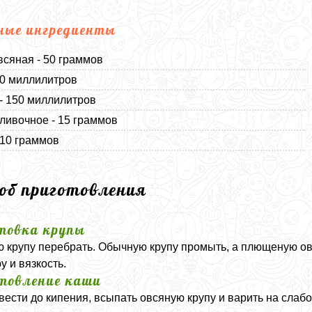
ные ингредиенты
всяная - 50 граммов
50 миллилитров
- 150 миллилитров
ливочное - 15 граммов
 10 граммов
соб приготовления
товка крупы
 крупу перебрать. Обычную крупу промыть, а плющеную овс
у и вязкость.
товление каши
вести до кипения, всыпать овсяную крупу и варить на слабо