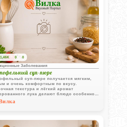
1,46K
0
0
кционные Заболевания
тофельный суп-пюре
офельный суп-пюре получается мягким,
ым и очень комфортным по вкусу.
очная текстура и лёгкий аромат
ерованного лука делают блюдо особенно
шним.
Вилка