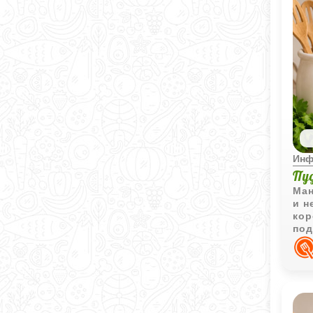
Инф
Пу
Ман
и н
кор
под
сла