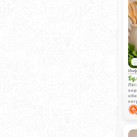
Инф
Бу
Лёг
хор
обе
сог
пов