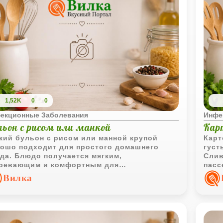
1,52K
0
0
екционные Заболевания
Инфе
льон с рисом или манкой
Кар
кий бульон с рисом или манной крупой
Карт
ошо подходит для простого домашнего
густ
да. Блюдо получается мягким,
Слив
ревающим и комфортным для
пасс
седневного питания.
дома
Вилка