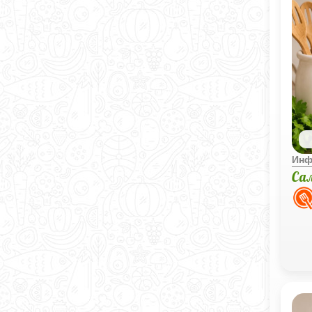
Инф
Са