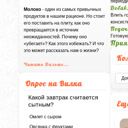
периоди
Добав
Молоко
- один из самых привычных
Влить г
продуктов в нашем рационе. Но стоит
консист
его поставить на плиту, как оно
Подач
превращается в источник
Готовую
неожиданностей. Почему оно
Прия
«убегает»? Как этого избежать? И что
это может рассказать нам о жизни?
Ко
Читать Дальше...
До
Опрос на Вилка
Какой завтрак считается
Ещ
сытным?
Омлет с сыром
Овсянка с фруктами