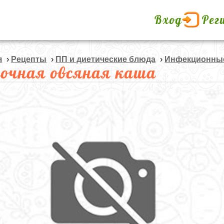
Вход
Рег
я
›
Рецепты
›
ПП и диетические блюда
›
Инфекционные
очная овсяная каша