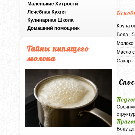
Маленькие Хитрости
Лечебная Кухня
Основ
Кулинарная Школа
Крупа о
Домашний помощник
Вода - 
Молоко 
Тайны кипящего
Масло с
молока
Сахар -
Спо
Подго
Овсяную
структур
Приго
Воду до