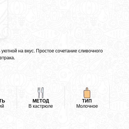
 уютной на вкус. Простое сочетание сливочного
втрака.
ТЬ
МЕТОД
ТИП
ий
В кастрюле
Молочное