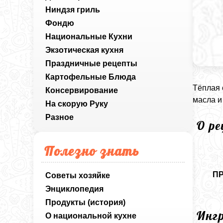
Ниндзя гриль
Фондю
Национальные Кухни
Экзотическая кухня
Праздничные рецепты
Картофельные Блюда
Тёплая 
Консервирование
масла и
На скорую Руку
Разное
О р
Полезно знать
П
Советы хозяйке
Энциклопедия
Продукты (история)
Инг
О национальной кухне