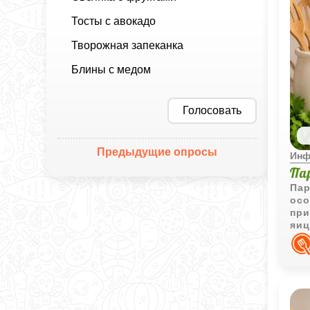
Тосты с авокадо
Творожная запеканка
Блины с медом
Голосовать
Предыдущие опросы
Инф
Па
Пар
осо
при
яиц
щад