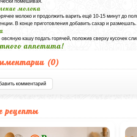
чески помешивая.
ление молока
орячее молоко и продолжить варить ещё 10-15 минут до по
енции. В конце приготовления добавить сахар и размешать.
а
 овсяную кашу подать горячей, положив сверху кусочек сли
тного аппетита!
мментарии (
0
)
бавить комментарий
е рецепты