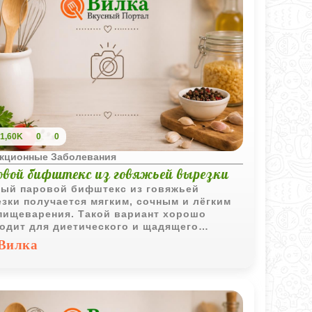
1,60K
0
0
кционные Заболевания
овой бифштекс из говяжьей вырезки
ый паровой бифштекс из говяжьей
зки получается мягким, сочным и лёгким
пищеварения. Такой вариант хорошо
одит для диетического и щадящего
ния без лишнего жира и обжаривания.
Вилка