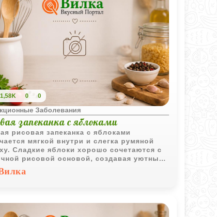
1,58K
0
0
кционные Заболевания
овая запеканка с яблоками
ая рисовая запеканка с яблоками
чается мягкой внутри и слегка румяной
ху. Сладкие яблоки хорошо сочетаются с
чной рисовой основой, создавая уютный
шний вкус.
Вилка