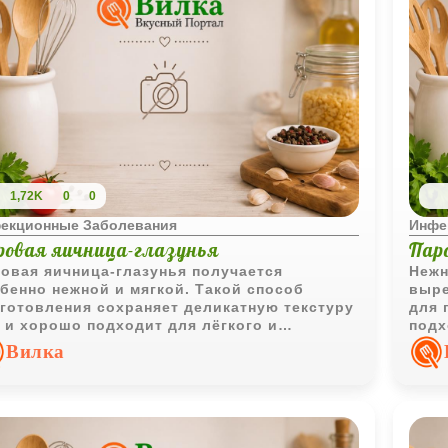
1,72K
0
0
екционные Заболевания
Инфе
ровая яичница-глазунья
Пар
овая яичница-глазунья получается
Нежн
бенно нежной и мягкой. Такой способ
выре
готовления сохраняет деликатную текстуру
для 
 и хорошо подходит для лёгкого и
подх
ящего питания.
пита
Вилка