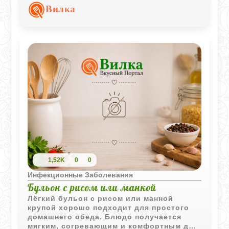
масло делает вкус более мягким и
Вилка
домашним.
1,52K
0
0
Инфекционные Заболевания
Бульон с рисом или манкой
Лёгкий бульон с рисом или манной
крупой хорошо подходит для простого
домашнего обеда. Блюдо получается
мягким, согревающим и комфортным для