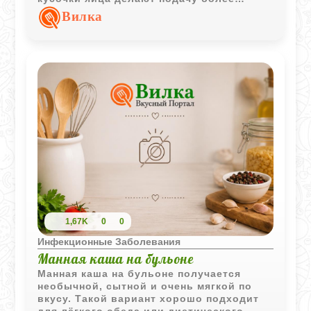
выразительной, сохраняя классический
Вилка
характер блюда.
1,67K
0
0
Инфекционные Заболевания
Манная каша на бульоне
Манная каша на бульоне получается
необычной, сытной и очень мягкой по
вкусу. Такой вариант хорошо подходит
для лёгкого обеда или диетического