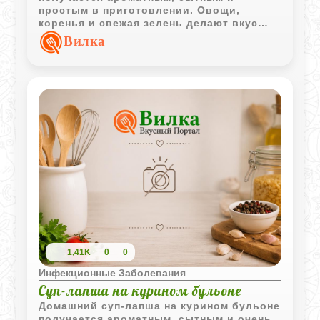
простым в приготовлении. Овощи,
коренья и свежая зелень делают вкус
насыщенным и домашним.
Вилка
1,41K
0
0
Инфекционные Заболевания
Суп-лапша на курином бульоне
Домашний суп-лапша на курином бульоне
получается ароматным, сытным и очень