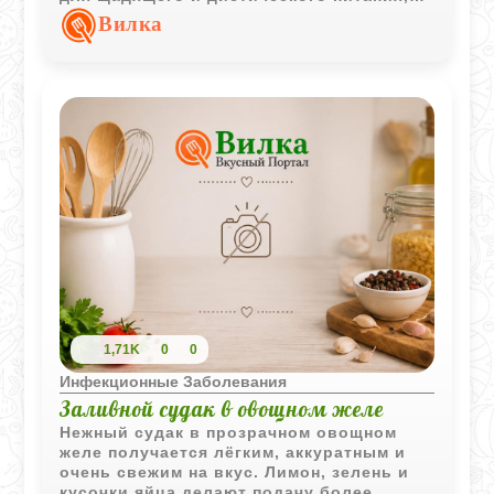
особенно в тёпом виде с небольшим
Вилка
кусочком сливочного масла.
1,71K
0
0
Инфекционные Заболевания
Заливной судак в овощном желе
Нежный судак в прозрачном овощном
желе получается лёгким, аккуратным и
очень свежим на вкус. Лимон, зелень и
кусочки яйца делают подачу более