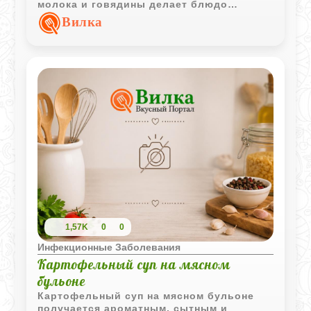
молока и говядины делает блюдо
особенно комфортным для домашнего
Вилка
обеда.
1,57K
0
0
Инфекционные Заболевания
Картофельный суп на мясном
бульоне
Картофельный суп на мясном бульоне
получается ароматным, сытным и