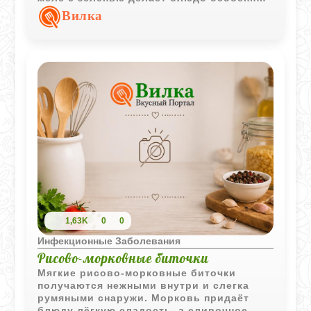
аппетитным и удобным для холодной
Вилка
подачи.
1,63K
0
0
Инфекционные Заболевания
Рисово-морковные биточки
Мягкие рисово-морковные биточки
получаются нежными внутри и слегка
румяными снаружи. Морковь придаёт
блюду лёгкую сладость, а сливочное