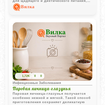
для щадящего и диетического питания,
особенно в тёпом виде с небольшим
Вилка
кусочком сливочного масла.
1,72K
0
0
Инфекционные Заболевания
Паровая яичница-глазунья
Паровая яичница-глазунья получается
особенно нежной и мягкой. Такой способ
приготовления сохраняет деликатную