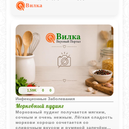
сливочное масло делает вкус более
Вилка
мягким.
1,59K
0
0
Инфекционные Заболевания
Морковный пудинг
Морковный пудинг получается мягким,
сочным и очень нежным. Лёгкая сладость
моркови хорошо сочетается со
сливочным вкусом и румяной запечённой