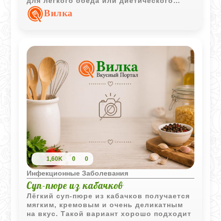
для лёгкого обеда или диетического
питания.
Вилка
1,60K
0
0
Инфекционные Заболевания
Суп-пюре из кабачков
Лёгкий суп-пюре из кабачков получается
мягким, кремовым и очень деликатным
на вкус. Такой вариант хорошо подходит