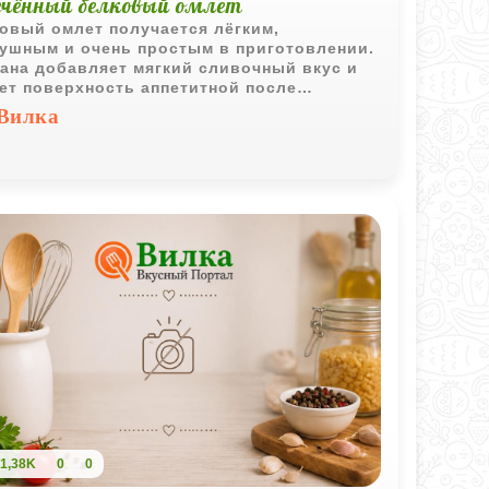
ечённый белковый омлет
овый омлет получается лёгким,
ушным и очень простым в приготовлении.
ана добавляет мягкий сливочный вкус и
ет поверхность аппетитной после
кания.
Вилка
1,38K
0
0