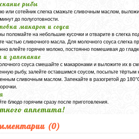
скание рыбы
ю или сотейник слегка смажьте сливочным маслом, выложит
 минут до полуготовности.
товка макарон и соуса
ы поломайте на небольшие кусочки и отварите в слегка под
те частью сливочного масла. Для молочного соуса слегка п
нно влейте горячее молоко, постоянно помешивая до гладк
а и запекание
олочного соуса смешайте с макаронами и выложите их в с
нную рыбу, залейте оставшимся соусом, посыпьте тёртым 
енным сливочным маслом. Запекайте в разогретой до 180°C 
корочки.
а
те блюдо горячим сразу после приготовления.
тного аппетита!
мментарии (
0
)