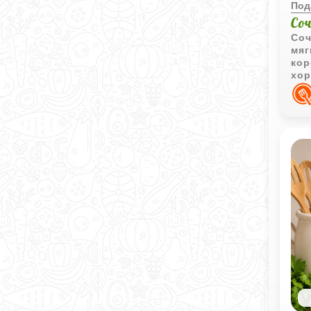
Под
Со
Соч
мяг
кор
хор