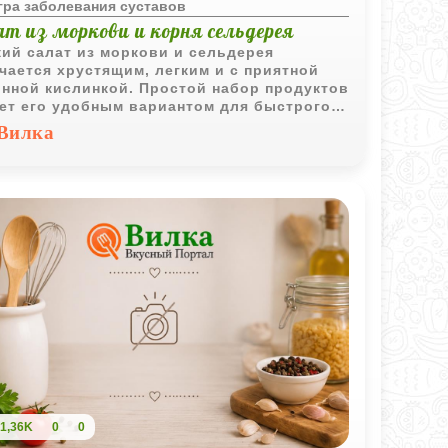
гра заболевания суставов
т из моркови и корня сельдерея
ий салат из моркови и сельдерея
чается хрустящим, легким и с приятной
нной кислинкой. Простой набор продуктов
ет его удобным вариантом для быстрого
едневного меню.
Вилка
1,36K
0
0