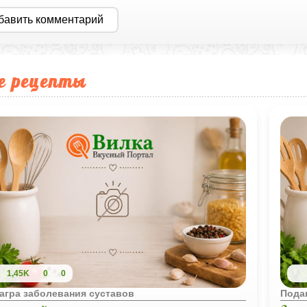
бавить комментарий
е рецепты
1,45K
0
0
агра заболевания суставов
Пода