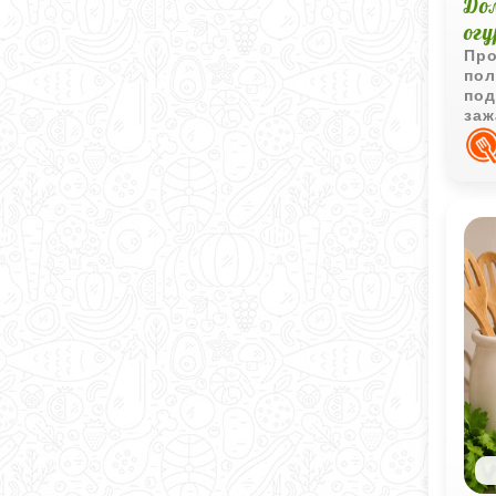
До
ог
Про
пол
под
заж
сба