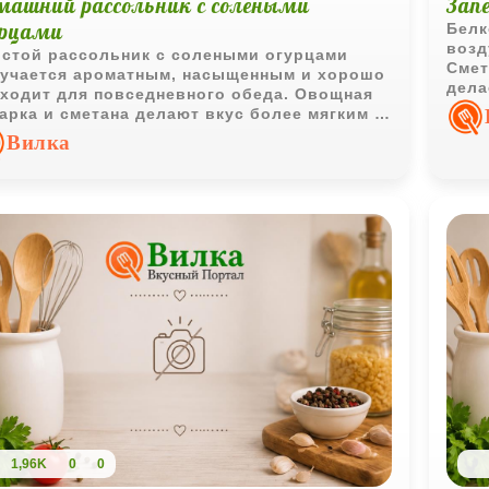
машний рассольник с солеными
Зап
урцами
Белк
возд
стой рассольник с солеными огурцами
Смет
учается ароматным, насыщенным и хорошо
дела
ходит для повседневного обеда. Овощная
запе
арка и сметана делают вкус более мягким и
лансированным.
Вилка
1,96K
0
0