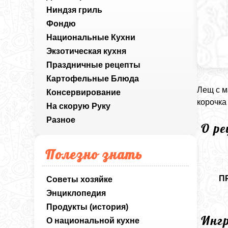
Ниндзя гриль
Фондю
Национальные Кухни
Экзотическая кухня
Праздничные рецепты
Картофельные Блюда
Лещ с м
Консервирование
корочка
На скорую Руку
Разное
О р
Полезно знать
П
Советы хозяйке
Энциклопедия
Продукты (история)
Инг
О национальной кухне