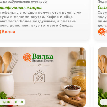
агра заболевания суставов
Пода
ртофельные оладьи
Сала
тофельные оладьи получаются румяными
Свеж
ружи и мягкими внутри. Кефир и яйца
полу
ают тесто более воздушным, а сметана
лимо
ично дополняет вкус готового блюда.
дела
повс
Вилка
1,81K
0
0