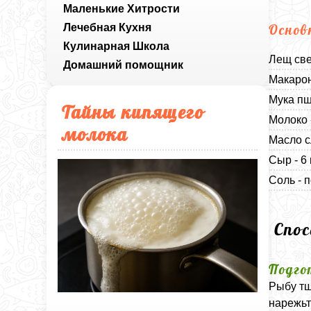
Маленькие Хитрости
Лечебная Кухня
Основ
Кулинарная Школа
Лещ све
Домашний помощник
Макарон
Мука пш
Тайны кипящего
Молоко 
молока
Масло с
Сыр - 6
Соль - п
Спо
Подго
Рыбу тщ
нарежьт