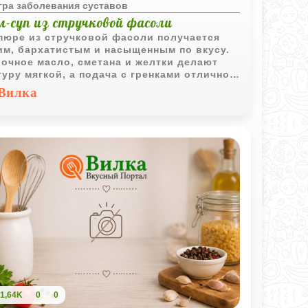
гра заболевания суставов
м-суп из стручковой фасоли
пюре из стручковой фасоли получается
им, бархатистым и насыщенным по вкусу.
очное масло, сметана и желтки делают
туру мягкой, а подача с гренками отлично
лняет блюдо.
Вилка
1,64K
0
0