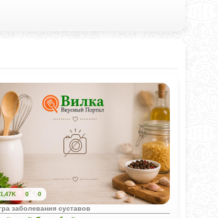
1,47K
0
0
гра заболевания суставов