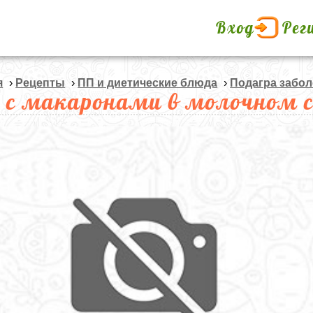
Вход
Рег
я
›
Рецепты
›
ПП и диетические блюда
›
Подагра забол
 с макаронами в молочном с