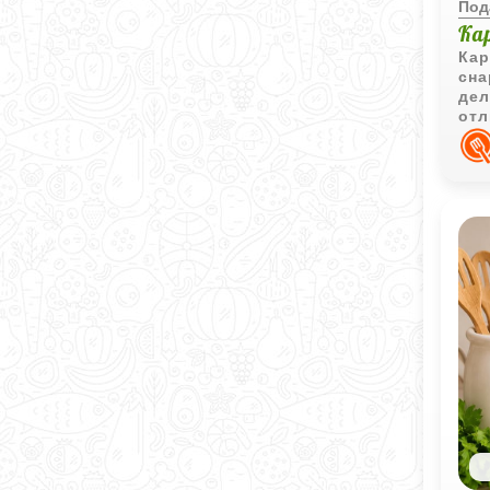
Под
Ка
Кар
сна
дел
отл