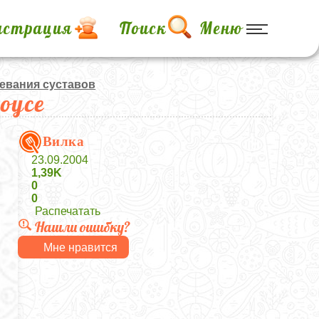
истрация
Поиск
Меню
евания суставов
оусе
Вилка
23.09.2004
1,39K
0
0
Распечатать
Нашли ошибку?
Мне нравится