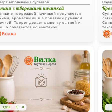
агра заболевания суставов
Пода
чники с творожной начинкой
Кре
ники с творожной начинкой получаются
Суп-
кими, ароматными и с приятной румяной
легк
очкой. Творог делает выпечку сытной и
Слив
ошо сочетается со сметаной.
текс
допо
Вилка
1,90K
0
0