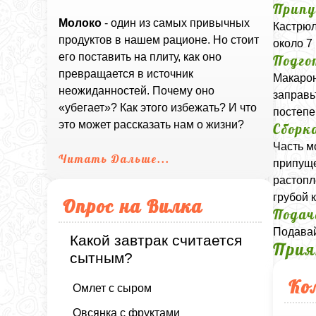
Припу
Молоко
- один из самых привычных
Кастрюл
продуктов в нашем рационе. Но стоит
около 7
его поставить на плиту, как оно
Подго
превращается в источник
Макарон
неожиданностей. Почему оно
заправь
«убегает»? Как этого избежать? И что
постепе
это может рассказать нам о жизни?
Сборк
Часть м
Читать Дальше...
припуще
растопл
грубой 
Опрос на Вилка
Подач
Подавай
Какой завтрак считается
Прия
сытным?
Ко
Омлет с сыром
Овсянка с фруктами