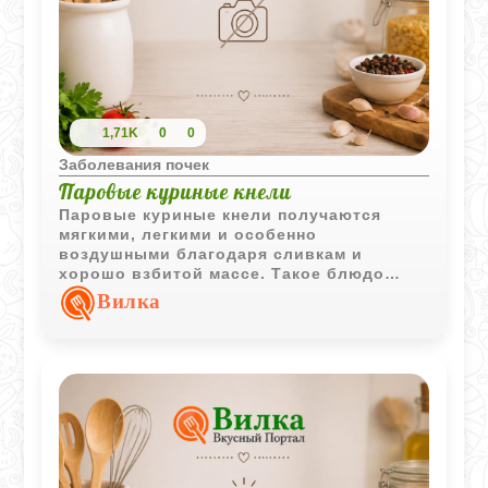
1,71K
0
0
Заболевания почек
Паровые куриные кнели
Паровые куриные кнели получаются
мягкими, легкими и особенно
воздушными благодаря сливкам и
хорошо взбитой массе. Такое блюдо
отлично подходит для детского и
Вилка
диетического меню.