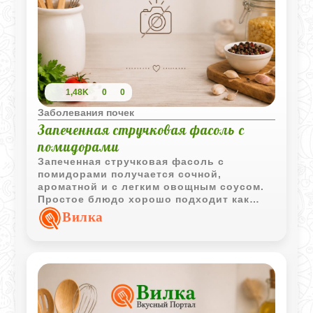
1,48K
0
0
Заболевания почек
Запеченная стручковая фасоль с
помидорами
Запеченная стручковая фасоль с
помидорами получается сочной,
ароматной и с легким овощным соусом.
Простое блюдо хорошо подходит как
гарнир или самостоятельный овощной
Вилка
ужин.