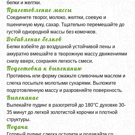
белки и желтки.
Приготовление массы
Соедините творог, молоко, желтки, соевую и
пшеничную муку, сахар. Тщательно перемешайте до
густой однородной массы без комочков.
Добавление белков
Белки взбейте до воздушной устойчивой пены и
аккуратно вмешайте в творожную массу движениями
снизу вверх, сохраняя легкость смеси.
Подготовка к выпеканию
Противень или форму смажьте сливочным маслом и
слегка посыпьте молотыми сухарями. Выложите
подготовленную массу и разровняйте поверхность.
Выпекание
Выпекайте пудинг в разогретой до 180°C духовке 30-
35 минут до легкой золотистой корочки и плотной
структуры.
Подача
Готовый пудинг слегка остудите и подавайте со