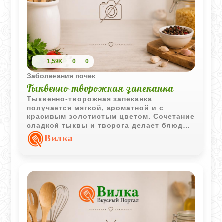
1,59K
0
0
Заболевания почек
Тыквенно-творожная запеканка
Тыквенно-творожная запеканка
получается мягкой, ароматной и с
красивым золотистым цветом. Сочетание
сладкой тыквы и творога делает блюдо
особенно уютным для домашнего
Вилка
чаепития.