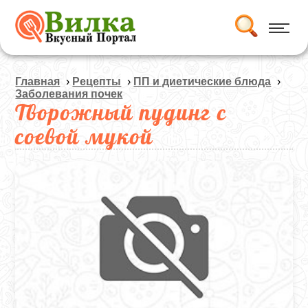
Главная
›
Рецепты
›
ПП и диетические блюда
›
Заболевания почек
Творожный пудинг с
соевой мукой