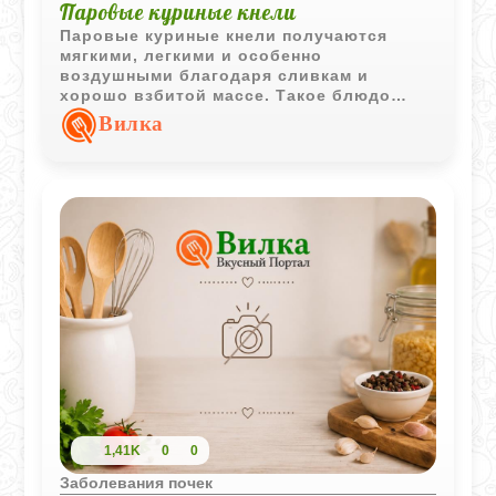
Паровые куриные кнели
Паровые куриные кнели получаются
мягкими, легкими и особенно
воздушными благодаря сливкам и
хорошо взбитой массе. Такое блюдо
отлично подходит для детского и
Вилка
диетического меню.
1,41K
0
0
Заболевания почек