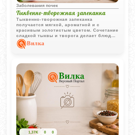
Заболевания почек
Тыквенно-творожная запеканка
Тыквенно-творожная запеканка
получается мягкой, ароматной и с
красивым золотистым цветом. Сочетание
сладкой тыквы и творога делает блюдо
особенно уютным для домашнего
Вилка
чаепития.
1,37K
0
0