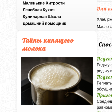
Маленькие Хитрости
Для п
Лечебная Кухня
Кулинарная Школа
Хлеб рж
Домашний помощник
Масло с
Тайны кипящего
Спо
молока
Подго
Редьку 
редьку 
Подго
Репчаты
обсушит
Приго
Соедини
равноме