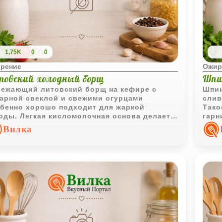
1,75K
0
0
рение
Ожир
товский холодный борщ
Шпи
ежающий литовский борщ на кефире с
Шпин
арной свеклой и свежими огурцами
слив
бенно хорошо подходит для жаркой
Тако
оды. Легкая кисломолочная основа делает
гарн
 прохладным, ярким и очень домашним.
допо
Вилка