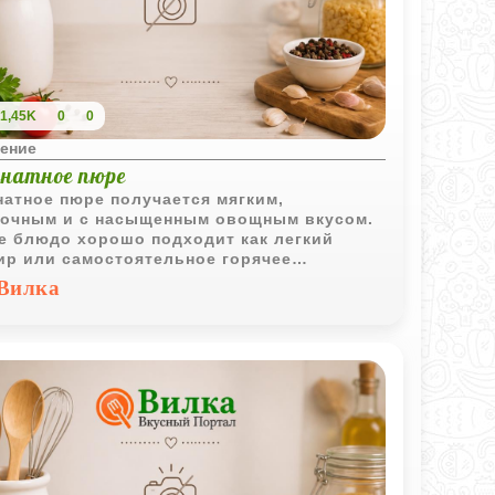
1,45K
0
0
ение
натное пюре
атное пюре получается мягким,
очным и с насыщенным овощным вкусом.
е блюдо хорошо подходит как легкий
ир или самостоятельное горячее
лнение к обеду.
Вилка