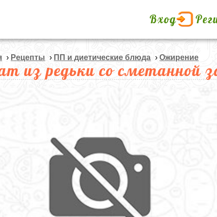
Вход
Рег
я
›
Рецепты
›
ПП и диетические блюда
›
Ожирение
ат из редьки со сметанной з