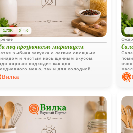
1,73K
0
0
рение
Ожир
ба под прозрачным маринадом
Сала
стая рыбная закуска с легким овощным
Сала
инадом и чистым насыщенным вкусом.
поми
до хорошо подходит как для
очен
седневного меню, так и для холодной
масл
ачи на праздничный стол.
слад
Вилка