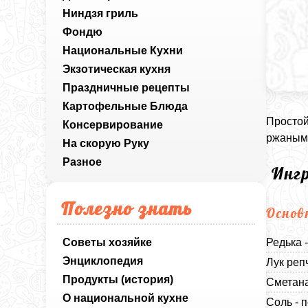
Ниндзя гриль
Фондю
Национальные Кухни
Экзотическая кухня
Праздничные рецепты
Картофельные Блюда
Простой
Консервирование
ржаным 
На скорую Руку
Разное
Инг
Полезно знать
Основ
Советы хозяйке
Редька 
Энциклопедия
Лук реп
Продукты (история)
Сметана
О национальной кухне
Соль - п