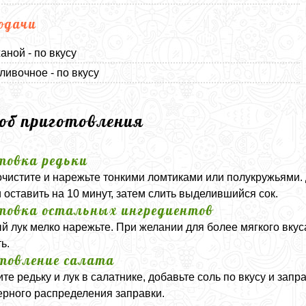
одачи
аной - по вкусу
ливочное - по вкусу
соб приготовления
товка редьки
очистите и нарежьте тонкими ломтиками или полукружьями. 
и оставить на 10 минут, затем слить выделившийся сок.
товка остальных ингредиентов
й лук мелко нарежьте. При желании для более мягкого вкуса
ь.
товление салата
те редьку и лук в салатнике, добавьте соль по вкусу и зап
рного распределения заправки.