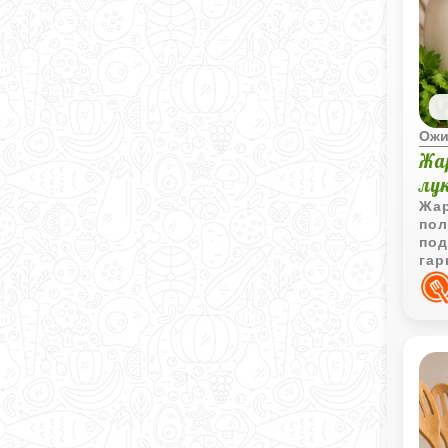
Ожи
Жа
лу
Жар
пол
под
гар