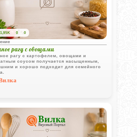
1,95K
0
0
ение
иное рагу с овощами
ное рагу с картофелем, овощами и
атным соусом получается насыщенным,
шним и хорошо подходит для семейного
а.
Вилка