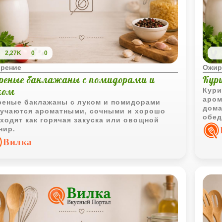
2,27K
0
0
рение
Ожир
реные баклажаны с помидорами и
Кур
ком
Кури
аром
еные баклажаны с луком и помидорами
дома
учаются ароматными, сочными и хорошо
обед
ходят как горячая закуска или овощной
нир.
Вилка