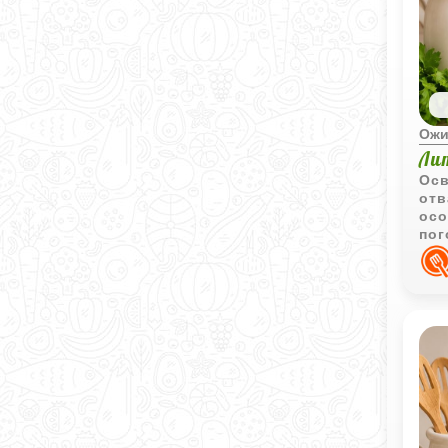
Ожи
Ли
Осв
отв
осо
пог
суп