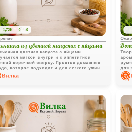
1,72K
0
0
рение
Ожир
пеканка из цветной капусты с яйцами
Дом
еченная цветная капуста с яйцами
Твор
учается мягкой внутри и с аппетитной
аром
яной корочкой сверху. Простое домашнее
румя
до, которое подходит и для легкого ужина,
для 
ля горячего гарнира.
Вилка