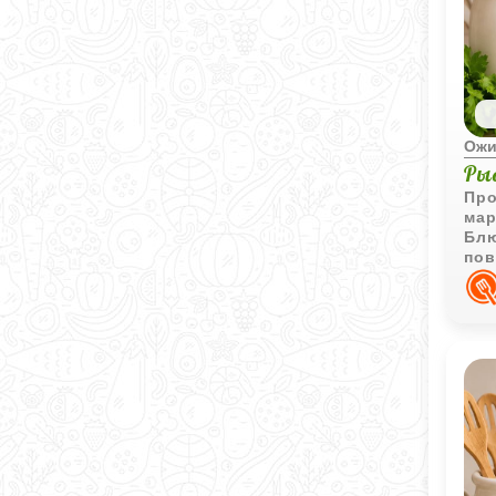
Ожи
Ры
Про
мар
Блю
пов
под