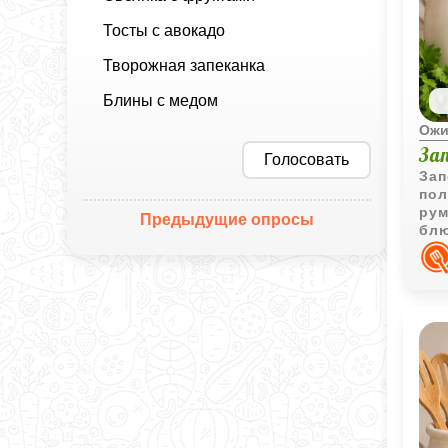
Тосты с авокадо
Творожная запеканка
Блины с медом
Ожи
За
Голосовать
Зап
пол
рум
Предыдущие опросы
блю
и д