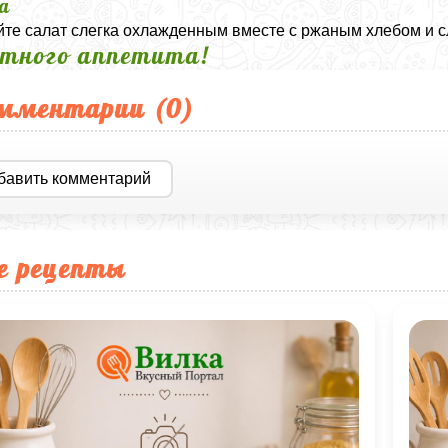
а
те салат слегка охлажденным вместе с ржаным хлебом и 
тного аппетита!
мментарии (
0
)
бавить комментарий
е рецепты