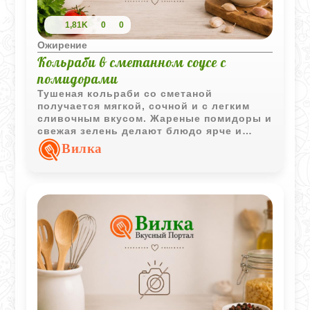
1,81K
0
0
Ожирение
Кольраби в сметанном соусе с
помидорами
Тушеная кольраби со сметаной
получается мягкой, сочной и с легким
сливочным вкусом. Жареные помидоры и
свежая зелень делают блюдо ярче и
ароматнее.
Вилка