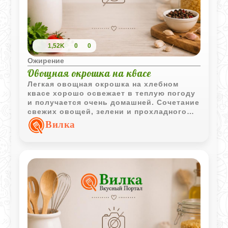
1,52K
0
0
Ожирение
Овощная окрошка на квасе
Легкая овощная окрошка на хлебном
квасе хорошо освежает в теплую погоду
и получается очень домашней. Сочетание
свежих овощей, зелени и прохладного
кваса делает блюдо насыщенным и
Вилка
одновременно легким.