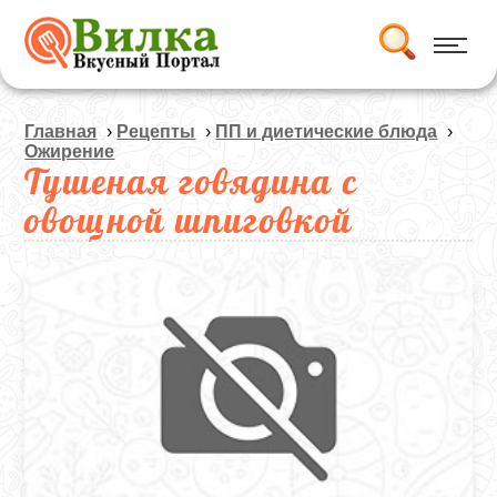
Главная
›
Рецепты
›
ПП и диетические блюда
›
Ожирение
Тушеная говядина с
овощной шпиговкой