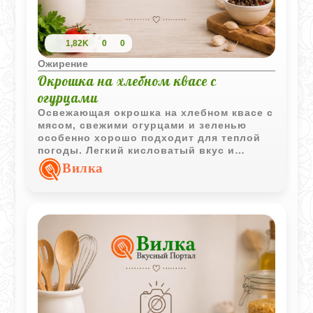
1,82K
0
0
Ожирение
Окрошка на хлебном квасе с
огурцами
Освежающая окрошка на хлебном квасе с
мясом, свежими огурцами и зеленью
особенно хорошо подходит для теплой
погоды. Легкий кисловатый вкус и
прохладная подача делают блюдо очень
Вилка
домашним и сытным одновременно.