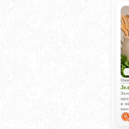
Ожи
Зе
Зел
аро
и я
на