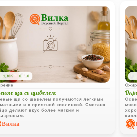
1,36K
0
0
рение
Ожир
леные щи со щавелем
Окр
еные щи со щавелем получаются легкими,
Осве
матными и с приятной кислинкой. Сметана
мясо
йцо делают вкус более мягким и
хоро
сыщенным.
кисл
блюд
Вилка
одно