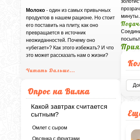
золотис
прозрач
Молоко
- один из самых привычных
минуты.
продуктов в нашем рационе. Но стоит
Подач
его поставить на плиту, как оно
Соедини
превращается в источник
посыпьт
неожиданностей. Почему оно
Прия
«убегает»? Как этого избежать? И что
это может рассказать нам о жизни?
Ко
Читать Дальше...
До
Опрос на Вилка
Какой завтрак считается
Ещ
сытным?
Омлет с сыром
Овсянка с фруктами