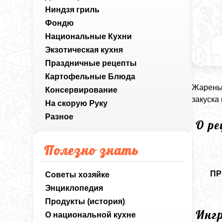
Ниндзя гриль
Фондю
Национальные Кухни
Экзотическая кухня
Праздничные рецепты
Картофельные Блюда
Жареные
Консервирование
закуска
На скорую Руку
Разное
О р
Полезно знать
ПР
Советы хозяйке
Энциклопедия
Продукты (история)
Инг
О национальной кухне