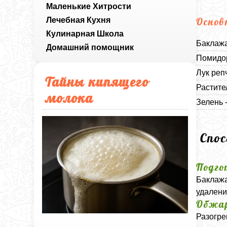
Маленькие Хитрости
Лечебная Кухня
Основ
Кулинарная Школа
Баклажа
Домашний помощник
Помидор
Лук реп
Тайны кипящего
Растите
молока
Зелень 
Спо
Подго
Баклажа
удалени
Обжар
Разогре