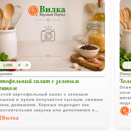
1,50K
0
0
рение
Ожир
ртофельный салат с зеленым
Хол
рошком
Осве
соче
стой картофельный салат с зеленым
мягк
ошком и луком получается сытным, свежим
подх
чень домашним. Хорошо подходит как
дома
остоятельная закуска или дополнение к
ячим блюдам.
Вилка