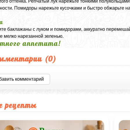
того оттенка. Репчатый лук нарежьте тонкими полукольцами
ности. Помидоры нарежьте кусочками и быстро обжарьте на
а
те баклажаны с луком и помидорами, аккуратно перемешай
е мелко нарезанной зеленью.
тного аппетита!
мментарии (
0
)
бавить комментарий
е рецепты