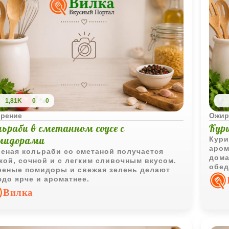
1,81K
0
0
рение
Ожир
льраби в сметанном соусе с
Кур
мидорами
Кури
аром
еная кольраби со сметаной получается
дома
кой, сочной и с легким сливочным вкусом.
обед
еные помидоры и свежая зелень делают
до ярче и ароматнее.
Вилка