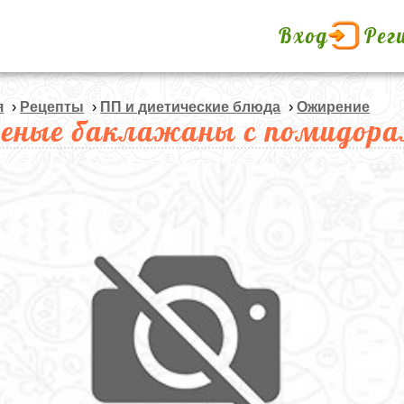
Вход
Рег
я
›
Рецепты
›
ПП и диетические блюда
›
Ожирение
еные баклажаны с помидора