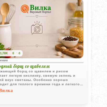
1,78K
0
0
ение
одный борщ со щавелем
жающий борщ со щавелем и рисом
тает легкую кислинку, свежую зелень и
ий вкус сметаны. Особенно хорошо
одит для теплого времени года и легкого
шнего обеда.
Вилка