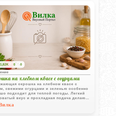
1,82K
0
0
ение
ошка на хлебном квасе с огурцами
жающая окрошка на хлебном квасе с
м, свежими огурцами и зеленью особенно
шо подходит для теплой погоды. Легкий
оватый вкус и прохладная подача делают
о очень домашним и сытным
Вилка
временно.