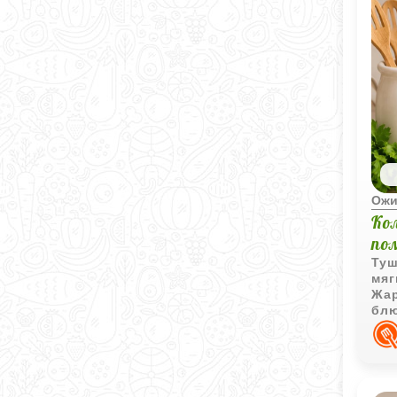
Ожи
Ко
по
Туш
мяг
Жар
блю