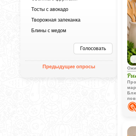
Тосты с авокадо
Творожная запеканка
Блины с медом
Голосовать
Предыдущие опросы
Ожи
Ры
Про
мар
Блю
пов
под