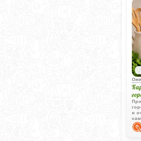
Ожи
Ка
го
Про
гор
и о
сам
гор