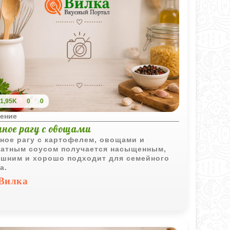
1,95K
0
0
ение
иное рагу с овощами
ное рагу с картофелем, овощами и
атным соусом получается насыщенным,
шним и хорошо подходит для семейного
а.
Вилка