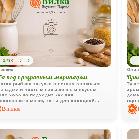
1,73K
0
0
рение
Ожир
ба под прозрачным маринадом
Туш
стая рыбная закуска с легким овощным
Туше
инадом и чистым насыщенным вкусом.
аром
до хорошо подходит как для
дома
седневного меню, так и для холодной
гарн
ачи на праздничный стол.
Вилка