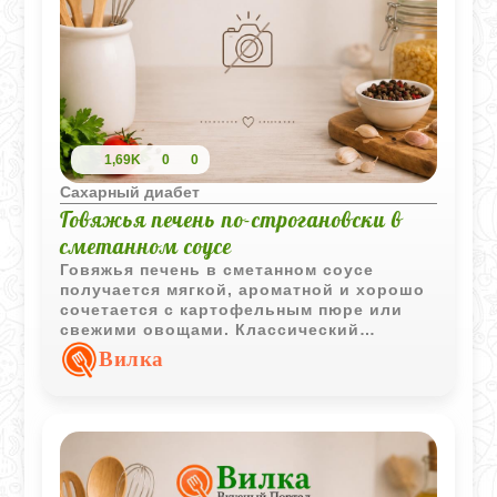
1,69K
0
0
Сахарный диабет
Говяжья печень по-строгановски в
сметанном соусе
Говяжья печень в сметанном соусе
получается мягкой, ароматной и хорошо
сочетается с картофельным пюре или
свежими овощами. Классический
домашний вариант горячего блюда на
Вилка
каждый день.