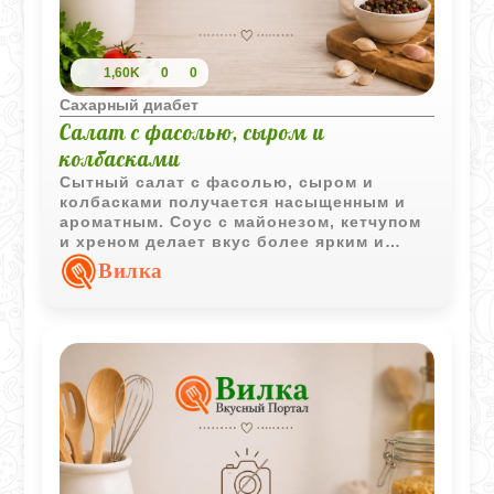
1,60K
0
0
Сахарный диабет
Салат с фасолью, сыром и
колбасками
Сытный салат с фасолью, сыром и
колбасками получается насыщенным и
ароматным. Соус с майонезом, кетчупом
и хреном делает вкус более ярким и
выразительным.
Вилка