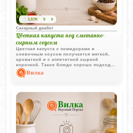
1,57K
0
0
Сахарный диабет
Цветная капуста под сметанно-
сырным соусом
Цветная капуста с помидорами и
сливочным соусом получается мягкой,
ароматной и с аппетитной сырной
корочкой. Такое блюдо хорошо подходит
для домашнего обеда или овощного
Вилка
ужина.