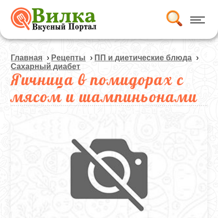
Главная
›
Рецепты
›
ПП и диетические блюда
›
Сахарный диабет
Яичница в помидорах с
мясом и шампиньонами