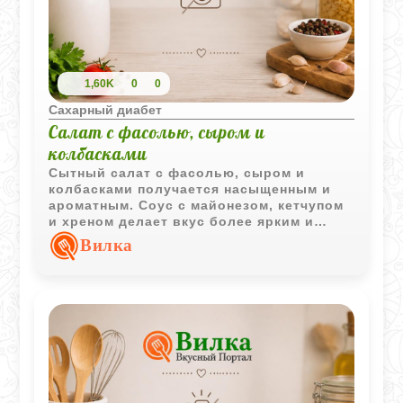
1,60K
0
0
Сахарный диабет
Салат с фасолью, сыром и
колбасками
Сытный салат с фасолью, сыром и
колбасками получается насыщенным и
ароматным. Соус с майонезом, кетчупом
и хреном делает вкус более ярким и
выразительным.
Вилка