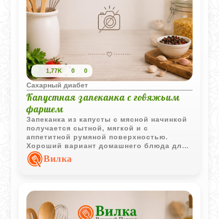
1,77K
0
0
Сахарный диабет
Капустная запеканка с говяжьим
фаршем
Запеканка из капусты с мясной начинкой
получается сытной, мягкой и с
аппетитной румяной поверхностью.
Хороший вариант домашнего блюда для
семейного обеда.
Вилка