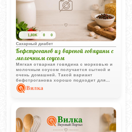
1,80K
0
0
Сахарный диабет
Бефстроганов из вареной говядины с
молочным соусом
Мягкая отварная говядина с морковью и
молочным соусом получается сытной и
очень домашней. Такой вариант
бефстроганова хорошо подходит для
легкого обеда или ужина.
Вилка