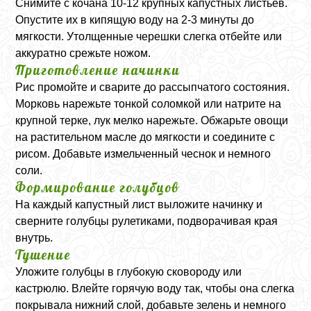
Снимите с кочана 10-12 крупных капустных листьев.
Опустите их в кипящую воду на 2-3 минуты до
мягкости. Утолщенные черешки слегка отбейте или
аккуратно срежьте ножом.
Приготовление начинки
Рис промойте и сварите до рассыпчатого состояния.
Морковь нарежьте тонкой соломкой или натрите на
крупной терке, лук мелко нарежьте. Обжарьте овощи
на растительном масле до мягкости и соедините с
рисом. Добавьте измельченный чеснок и немного
соли.
Формирование голубцов
На каждый капустный лист выложите начинку и
сверните голубцы рулетиками, подворачивая края
внутрь.
Тушение
Уложите голубцы в глубокую сковороду или
кастрюлю. Влейте горячую воду так, чтобы она слегка
покрывала нижний слой, добавьте зелень и немного