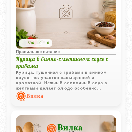
594
0
0
Правильное питание
Курица в винно-сметанном соусе с
грибами
Курица, тушенная с грибами в винном
соусе, получается насыщенной и
ароматной. Нежный сливочный соус с
желтками делает блюдо особенно
выразительным и хорошо подходит для
Вилка
праздничного ужина.