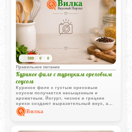
599
0
0
Правильное питание
Куриное филе с турецким ореховым
соусом
Куриное филе с густым ореховым
соусом получается насыщенным и
ароматным. Йогурт, чеснок и грецкие
орехи создают выразительный вкус, а
свежая мята делает подачу более яркой.
Вилка