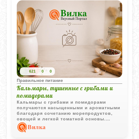
621
0
0
Правильное питание
Кальмары, тушенные с грибами и
помидорами
Кальмары с грибами и помидорами
получаются насыщенными и ароматными
благодаря сочетанию морепродуктов,
овощей и легкой томатной основы.
Блюдо хорошо подходит для горячего
Вилка
домашнего ужина.