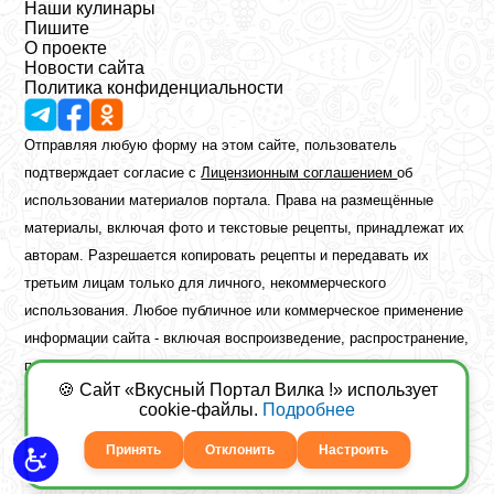
Наши кулинары
Пишите
О проекте
Новости сайта
Политика конфиденциальности
Отправляя любую форму на этом сайте, пользователь
подтверждает согласие с
Лицензионным соглашением
об
использовании материалов портала. Права на размещённые
материалы, включая фото и текстовые рецепты, принадлежат их
авторам. Разрешается копировать рецепты и передавать их
третьим лицам только для личного, некоммерческого
использования. Любое публичное или коммерческое применение
информации сайта - включая воспроизведение, распространение,
публикацию или обработку - возможно лишь при наличии
🍪 Сайт «Вкусный Портал Вилка !» использует
предварительного письменного разрешения правообладателя.
cookie-файлы.
Подробнее
Copyright ©2026 Вкусный Портал Вилка
Сайт построен
freebrush.net
Принять
Отклонить
Настроить