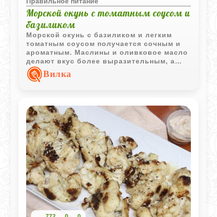
Правильное питание
Морской окунь с томатным соусом и
базиликом
Морской окунь с базиликом и легким
томатным соусом получается сочным и
ароматным. Маслины и оливковое масло
делают вкус более выразительным, а
свежий базилик добавляет
Вилка
средиземноморские нотки.
772
0
0