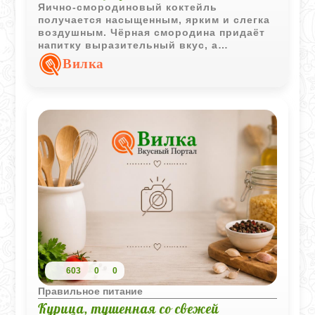
Яично-смородиновый коктейль
получается насыщенным, ярким и слегка
воздушным. Чёрная смородина придаёт
напитку выразительный вкус, а
клубничный сироп делает его мягче и
Вилка
ароматнее.
603
0
0
Правильное питание
Курица, тушенная со свежей