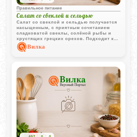
Правильное питание
Салат со свеклой и сельдью
Салат со свеклой и сельдью получается
насыщенным, с приятным сочетанием
сладковатой свеклы, солёной рыбы и
хрустящих грецких орехов. Подходит как
для повседневного ужина, так и для
Вилка
праздничного стола.
657
0
0