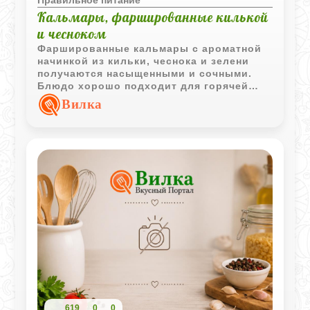
Правильное питание
Кальмары, фаршированные килькой
и чесноком
Фаршированные кальмары с ароматной
начинкой из кильки, чеснока и зелени
получаются насыщенными и сочными.
Блюдо хорошо подходит для горячей
подачи и выглядит эффектно на столе.
Вилка
619
0
0