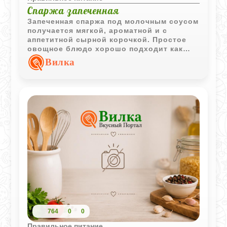
Спаржа запеченная
Запеченная спаржа под молочным соусом
получается мягкой, ароматной и с
аппетитной сырной корочкой. Простое
овощное блюдо хорошо подходит как
легкий гарнир или самостоятельная
Вилка
горячая закуска.
764
0
0
Правильное питание