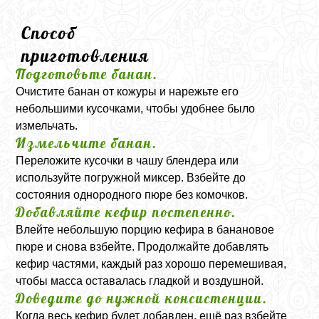
Способ
приготовления
Подготовьте банан.
Очистите банан от кожуры и нарежьте его
небольшими кусочками, чтобы удобнее было
измельчать.
Измельчите банан.
Переложите кусочки в чашу блендера или
используйте погружной миксер. Взбейте до
состояния однородного пюре без комочков.
Добавляйте кефир постепенно.
Влейте небольшую порцию кефира в банановое
пюре и снова взбейте. Продолжайте добавлять
кефир частями, каждый раз хорошо перемешивая,
чтобы масса оставалась гладкой и воздушной.
Доведите до нужной консистенции.
Когда весь кефир будет добавлен, ещё раз взбейте