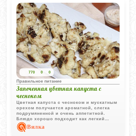
770
0
0
Правильное питание
Запеченная цветная капуста с
чесноком
Цветная капуста с чесноком и мускатным
орехом получается ароматной, слегка
подрумяненной и очень аппетитной.
Блюдо хорошо подходит как легкий
гарнир или самостоятельная овощная
Вилка
закуска.