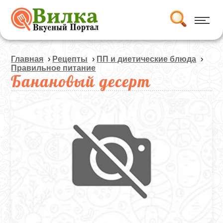
Главная
›
Рецепты
›
ПП и диетические блюда
›
Правильное питание
Банановый десерт