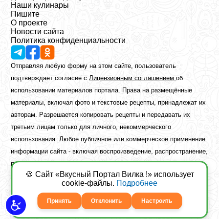
Наши кулинары
Пишите
О проекте
Новости сайта
Политика конфиденциальности
Отправляя любую форму на этом сайте, пользователь
подтверждает согласие с
Лицензионным соглашением
об
использовании материалов портала. Права на размещённые
материалы, включая фото и текстовые рецепты, принадлежат их
авторам. Разрешается копировать рецепты и передавать их
третьим лицам только для личного, некоммерческого
использования. Любое публичное или коммерческое применение
информации сайта - включая воспроизведение, распространение,
публикацию или обработку - возможно лишь при наличии
🍪 Сайт «Вкусный Портал Вилка !» использует
предварительного письменного разрешения правообладателя.
cookie-файлы.
Подробнее
Copyright ©2026 Вкусный Портал Вилка
Сайт построен
freebrush.net
Принять
Отклонить
Настроить