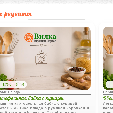
е рецепты
1,76K
0
0
вые Блюда
Перв
ртофельная бабка с курицей
Ово
ашняя картофельная бабка с курицей -
Легк
стое и сытное блюдо с румяной корочкой и
каба
ной текстурой внутри. Такой вариант
и по