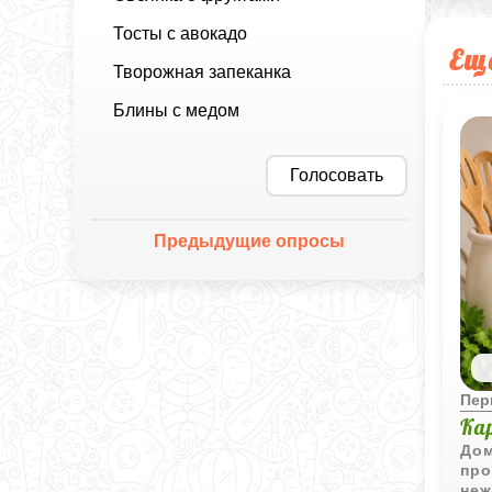
Тосты с авокадо
Ещ
Творожная запеканка
Блины с медом
Голосовать
Предыдущие опросы
Пер
Ка
Дом
про
неж