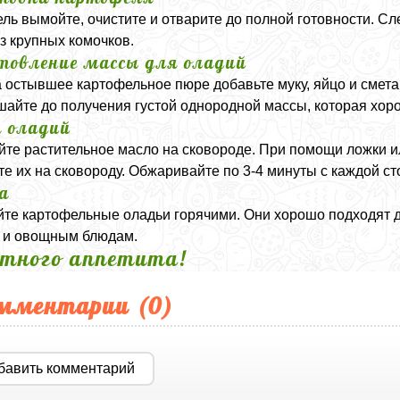
ль вымойте, очистите и отварите до полной готовности. Сл
з крупных комочков.
товление массы для оладий
а остывшее картофельное пюре добавьте муку, яйцо и смета
айте до получения густой однородной массы, которая хор
 оладий
йте растительное масло на сковороде. При помощи ложки 
е их на сковороду. Обжаривайте по 3-4 минуты с каждой ст
а
те картофельные оладьи горячими. Они хорошо подходят дл
 и овощным блюдам.
тного аппетита!
мментарии (
0
)
бавить комментарий