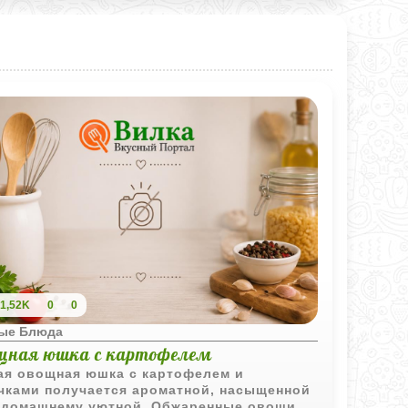
1,52K
0
0
ые Блюда
щная юшка с картофелем
ая овощная юшка с картофелем и
чками получается ароматной, насыщенной
-домашнему уютной. Обжаренные овощи