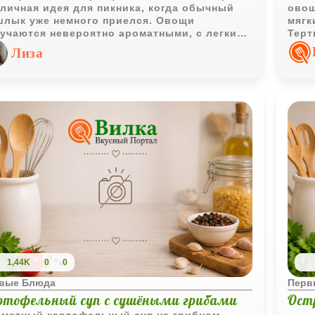
тличная идея для пикника, когда обычный
овощ
лык уже немного приелся. Овощи
мягк
учаются невероятно ароматными, с легким
Терт
ахом дымка, а мясная начинка делает блюдо
и пр
Лиза
нь сытным.
1,44K
0
0
вые Блюда
Перв
ртофельный суп с сушёными грибами
Ост