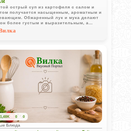
ом
той острый суп из картофеля с салом и
том получается насыщенным, ароматным и
евающим. Обжаренный лук и мука делают
он более густым и выразительным, а
ный перец придает блюду приятную
Вилка
нтность.
1,48K
0
0
ые Блюда