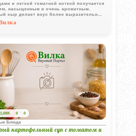
ами и легкой томатной ноткой получается
им, насыщенным и очень ароматным.
ый сыр делает вкус более выразительным
идает супу приятную сливочную текстуру.
Вилка
1,08K
0
0
ые Блюда
рый картофельный суп с томатом и