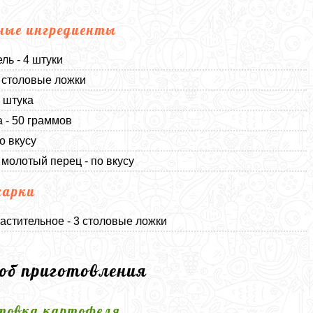
ные ингредиенты
ль - 4 штуки
2 столовые ложки
1 штука
 - 50 граммов
о вкусу
молотый перец - по вкусу
жарки
астительное - 3 столовые ложки
соб приготовления
товка картофеля