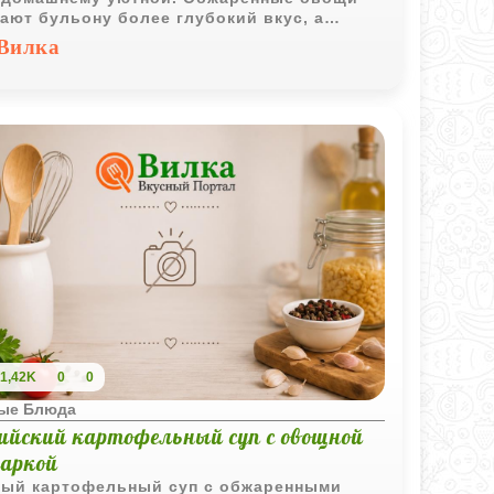
ают бульону более глубокий вкус, а
ана делает подачу особенно нежной. Такой
Вилка
отлично подходит для повседневного
а в любое время года.
1,42K
0
0
ые Блюда
ийский картофельный суп с овощной
аркой
ый картофельный суп с обжаренными