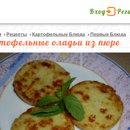
Вход
Рег
я
›
Рецепты
›
Картофельные Блюда
›
Первые Блюда
тофельные оладьи из пюре