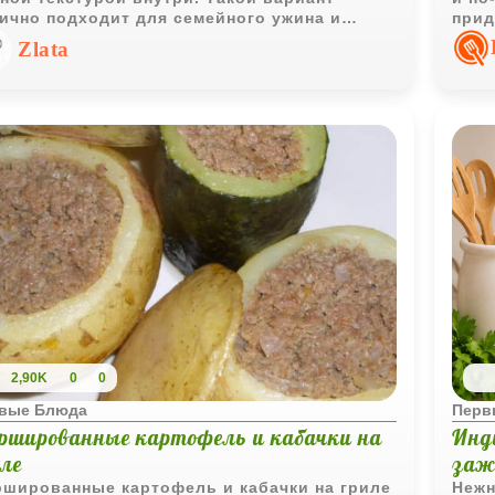
ично подходит для семейного ужина и
прид
ошо сочетается со сметаной, свежими
смет
Zlata
щами или зеленью.
суп 
обед
2,90K
0
0
вые Блюда
Перв
ршированные картофель и кабачки на
Инд
иле
заж
шированные картофель и кабачки на гриле
Нежн