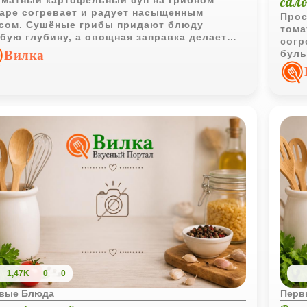
сал
матный картофельный суп на грибном
аре согревает и радует насыщенным
Прос
сом. Сушёные грибы придают блюду
тома
бую глубину, а овощная заправка делает
согр
 более сытным и выразительным.
Вилка
буль
крас
пика
1,47K
0
0
вые Блюда
Перв