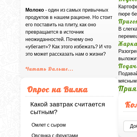
Картофе
Молоко
- один из самых привычных
пюре бе
продуктов в нашем рационе. Но стоит
Приго
его поставить на плиту, как оно
В слегк
превращается в источник
перемеш
неожиданностей. Почему оно
Жарка
«убегает»? Как этого избежать? И что
Разогре
это может рассказать нам о жизни?
выложит
Подач
Читать Дальше...
Подавай
мясным
Прия
Опрос на Вилка
Ко
Какой завтрак считается
сытным?
Омлет с сыром
До
Овсянка с фруктами