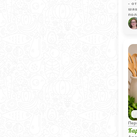
- о
шаш
пол
зап
оче
Пер
Ка