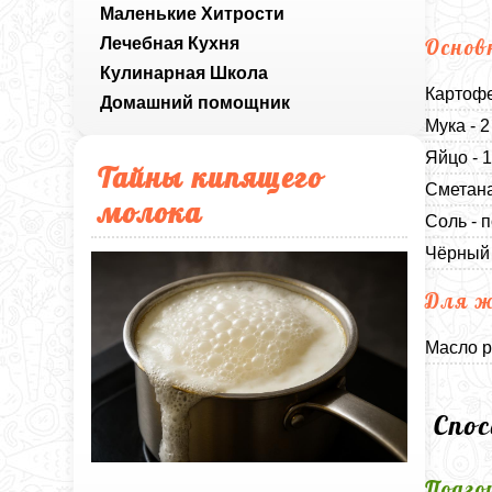
Маленькие Хитрости
Лечебная Кухня
Основ
Кулинарная Школа
Картофе
Домашний помощник
Мука - 
Яйцо - 
Тайны кипящего
Сметана
молока
Соль - п
Чёрный 
Для 
Масло р
Спо
Подго