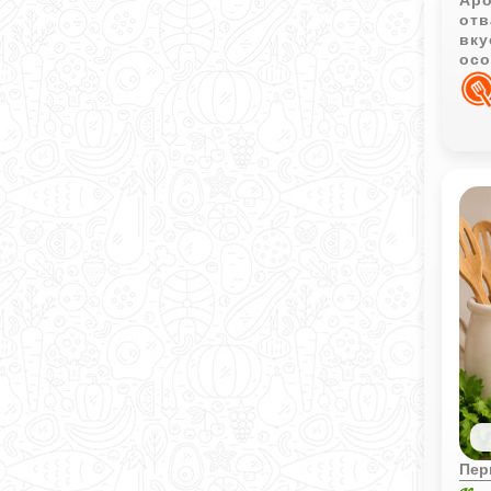
Аро
отв
вку
осо
его
Пер