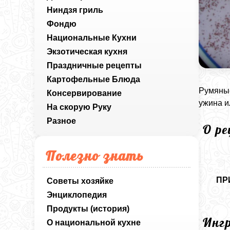
Ниндзя гриль
Фондю
Национальные Кухни
Экзотическая кухня
Праздничные рецепты
Картофельные Блюда
Румяные
Консервирование
ужина и
На скорую Руку
Разное
О р
Полезно знать
ПР
Советы хозяйке
Энциклопедия
Продукты (история)
Инг
О национальной кухне