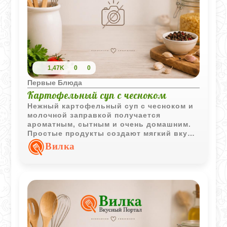
1,47K
0
0
Первые Блюда
Картофельный суп с чесноком
Нежный картофельный суп с чесноком и
молочной заправкой получается
ароматным, сытным и очень домашним.
Простые продукты создают мягкий вкус с
приятной чесночной ноткой и легкой
Вилка
сливочной текстурой.