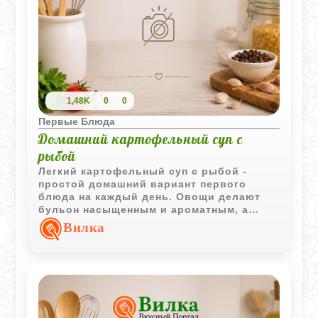
1,48K
0
0
Первые Блюда
Домашний картофельный суп с
рыбой
Легкий картофельный суп с рыбой -
простой домашний вариант первого
блюда на каждый день. Овощи делают
бульон насыщенным и ароматным, а
нежная рыба придает супу мягкий вкус и
Вилка
питательность. Такой суп особенно
хорош в горячем виде со свежей
зеленью и хлебом.