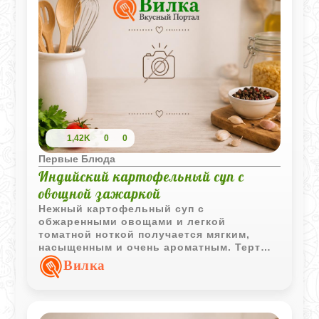
1,42K
0
0
Первые Блюда
Индийский картофельный суп с
овощной зажаркой
Нежный картофельный суп с
обжаренными овощами и легкой
томатной ноткой получается мягким,
насыщенным и очень ароматным. Тертый
сыр делает вкус более выразительным и
Вилка
придает супу приятную сливочную
текстуру.