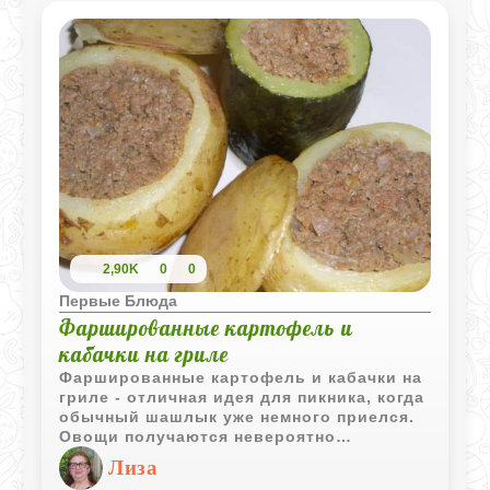
2,90K
0
0
Первые Блюда
Фаршированные картофель и
кабачки на гриле
Фаршированные картофель и кабачки на
гриле - отличная идея для пикника, когда
обычный шашлык уже немного приелся.
Овощи получаются невероятно
ароматными, с легким запахом дымка, а
Лиза
мясная начинка делает блюдо очень