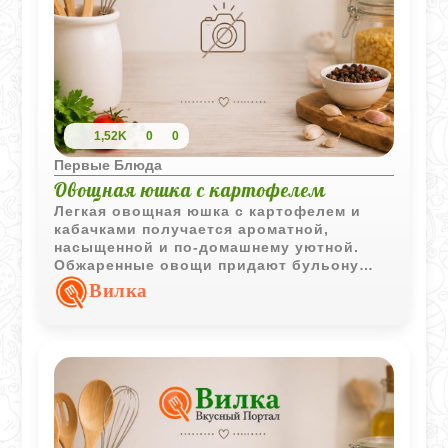
1,52K
0
0
Первые Блюда
Овощная юшка с картофелем
Легкая овощная юшка с картофелем и
кабачками получается ароматной,
насыщенной и по-домашнему уютной.
Обжаренные овощи придают бульону
более глубокий вкус, а сметана делает
Вилка
подачу особенно нежной. Такой суп
отлично подходит для повседневного
обеда в любое время года.