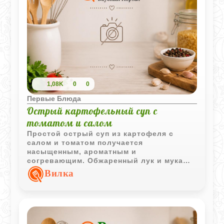
1,08K
0
0
Первые Блюда
Острый картофельный суп с
томатом и салом
Простой острый суп из картофеля с
салом и томатом получается
насыщенным, ароматным и
согревающим. Обжаренный лук и мука
делают бульон более густым и
Вилка
выразительным, а красный перец
придает блюду приятную пикантность.