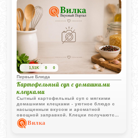
1,51K
0
0
Первые Блюда
Картофельный суп с домашними
клецками
Сытный картофельный суп с мягкими
домашними клецками - уютное блюдо с
насыщенным вкусом и ароматной
овощной заправкой. Клецки получаются
нежными и воздушными благодаря
Вилка
отдельно взбитым белкам, а обжаренные
овощи и сало делают бульон особенно
аппетитным.