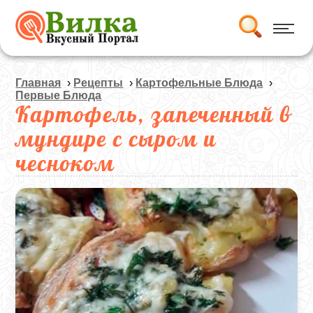
Главная
›
Рецепты
›
Картофельные Блюда
›
Первые Блюда
Картофель, запеченный в
мундире с сыром и
чесноком