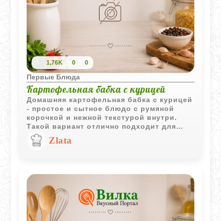
1,76K
0
0
Первые Блюда
Картофельная бабка с курицей
Домашняя картофельная бабка с курицей
- простое и сытное блюдо с румяной
корочкой и нежной текстурой внутри.
Такой вариант отлично подходит для
семейного ужина и хорошо сочетается со
Zlata
сметаной, свежими овощами или
зеленью.