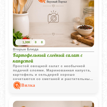
1,30K
0
0
Вторые Блюда
Картофельный слоёный салат с
капустой
Простой овощной салат с необычной
подачей слоями. Маринованная капуста,
картофель и сельдерей хорошо
сочетаются со сметаной и растительным
маслом, создавая насыщенный вкус и
Вилка
приятную текстуру.