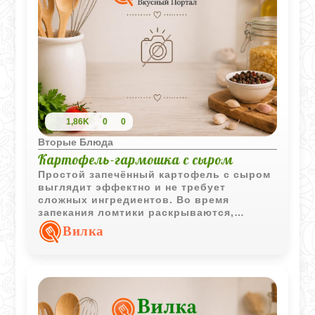
1,86K
0
0
Вторые Блюда
Картофель-гармошка с сыром
Простой запечённый картофель с сыром
выглядит эффектно и не требует
сложных ингредиентов. Во время
запекания ломтики раскрываются,
пропитываются сливочным маслом и
Вилка
покрываются аппетитной сырной
корочкой.