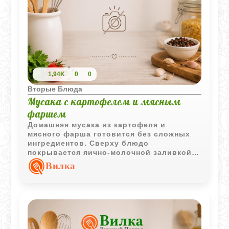
1,94K
0
0
Вторые Блюда
Мусака с картофелем и мясным
фаршем
Домашняя мусака из картофеля и
мясного фарша готовится без сложных
ингредиентов. Сверху блюдо
покрывается яично-молочной заливкой,
которая образует аппетитную румяную
Вилка
поверхность.