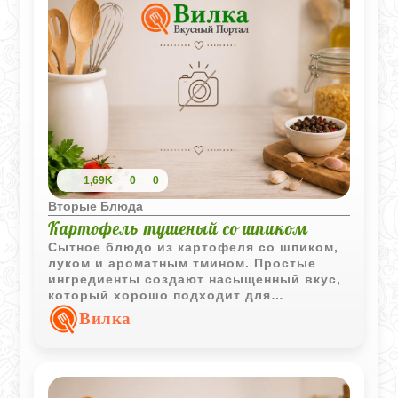
1,69K
0
0
Вторые Блюда
Картофель тушеный со шпиком
Сытное блюдо из картофеля со шпиком,
луком и ароматным тмином. Простые
ингредиенты создают насыщенный вкус,
который хорошо подходит для
домашнего обеда или ужина.
Вилка