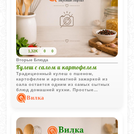
1,32K
0
0
Вторые Блюда
Кулеш с салом и картофелем
Традиционный кулеш с пшеном,
картофелем и ароматной зажаркой из
сала остается одним из самых сытных
блюд домашней кухни. Простые
продукты создают насыщенный вкус и
Вилка
густую текстуру.