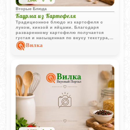
1,64K
0
0
Вторые Блюда
Каурма из Картофеля
Традиционное блюдо из картофеля с
луком, кинзой и яйцами. Благодаря
разваренному картофелю получается
густая и насыщенная по вкусу текстура,
характерная для домашней кухни.
Вилка