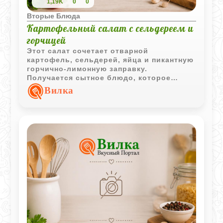
1,19K
0
0
Вторые Блюда
Картофельный салат с сельдереем и
горчицей
Этот салат сочетает отварной
картофель, сельдерей, яйца и пикантную
горчично-лимонную заправку.
Получается сытное блюдо, которое
подойдёт как для семейного ужина, так и
Вилка
для лёгкого обеда.