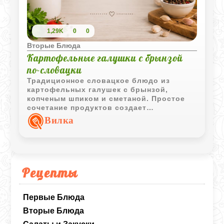
1,29K
0
0
Вторые Блюда
Картофельные галушки с брынзой
по-словацки
Традиционное словацкое блюдо из
картофельных галушек с брынзой,
копченым шпиком и сметаной. Простое
сочетание продуктов создает
насыщенный вкус и делает блюдо
Вилка
особенно сытным.
Рецепты
Первые Блюда
Вторые Блюда