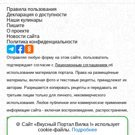
Правила пользования
Декларация о доступности
Наши кулинары
Пишите
О проекте
Новости сайта
Политика конфиденциальности
Отправляя любую форму на этом сайте, пользователь
подтверждает согласие с
Лицензионным соглашением
об
использовании материалов портала. Права на размещённые
материалы, включая фото и текстовые рецепты, принадлежат их
авторам. Разрешается копировать рецепты и передавать их
третьим лицам только для личного, некоммерческого
использования. Любое публичное или коммерческое применение
информации сайта - включая воспроизведение, распространение,
публикацию или обработку - возможно лишь при наличии
🍪 Сайт «Вкусный Портал Вилка !» использует
предварительного письменного разрешения правообладателя.
cookie-файлы.
Подробнее
Copyright ©2026 Вкусный Портал Вилка