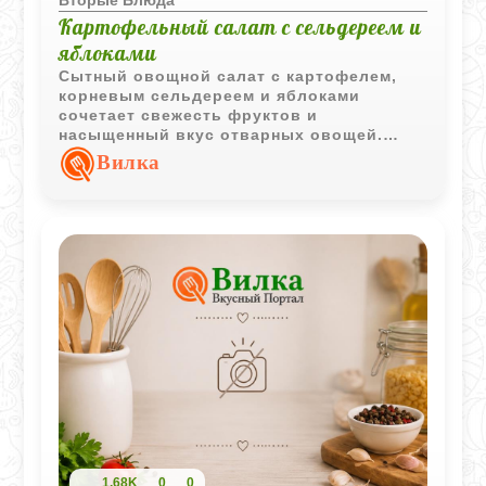
Картофельный салат с сельдереем и
яблоками
Сытный овощной салат с картофелем,
корневым сельдереем и яблоками
сочетает свежесть фруктов и
насыщенный вкус отварных овощей.
Лимонный сок и сметанная заправка
Вилка
делают блюдо более выразительным и
сбалансированным.
1,68K
0
0