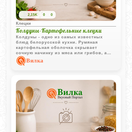
2,15K
0
0
Клецки
Колдуны-Картофельные клецки
Колдуны - одно из самых известных
блюд белорусской кухни. Румяная
картофельная оболочка скрывает
сочную начинку из мяса или грибов, а
запекание в сметане делает блюдо
Вилка
особенно насыщенным.