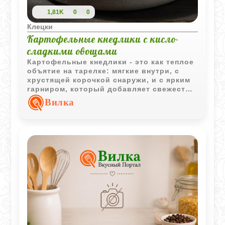
1,81K
0
0
Клецки
Картофельные кнедлики с кисло-
сладкими овощами
Картофельные кнедлики - это как теплое
объятие на тарелке: мягкие внутри, с
хрустящей корочкой снаружи, и с ярким
гарниром, который добавляет свежести
и настроения. Это блюдо объединяет
Вилка
простые продукты, но в результате
получается нечто особенное - сытное,
ароматное и очень уютное.