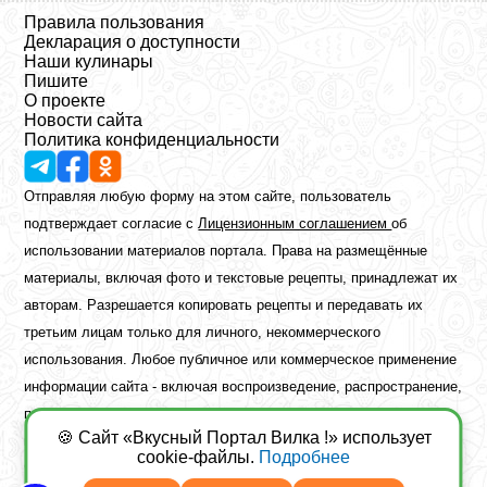
Правила пользования
Декларация о доступности
Наши кулинары
Пишите
О проекте
Новости сайта
Политика конфиденциальности
Отправляя любую форму на этом сайте, пользователь
подтверждает согласие с
Лицензионным соглашением
об
использовании материалов портала. Права на размещённые
материалы, включая фото и текстовые рецепты, принадлежат их
авторам. Разрешается копировать рецепты и передавать их
третьим лицам только для личного, некоммерческого
использования. Любое публичное или коммерческое применение
информации сайта - включая воспроизведение, распространение,
публикацию или обработку - возможно лишь при наличии
🍪 Сайт «Вкусный Портал Вилка !» использует
предварительного письменного разрешения правообладателя.
cookie-файлы.
Подробнее
Copyright ©2026 Вкусный Портал Вилка