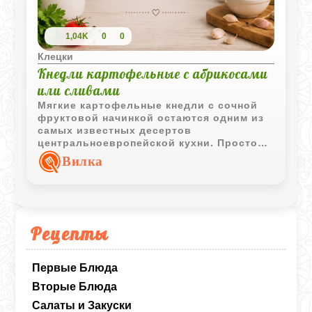
1,04K
0
0
Клецки
Кнедли картофельные с абрикосами
или сливами
Мягкие картофельные кнедли с сочной
фруктовой начинкой остаются одним из
самых известных десертов
центральноевропейской кухни. Простое
тесто и ароматные плоды создают
Вилка
удачное сочетание вкуса и текстуры.
Рецепты
Первые Блюда
Вторые Блюда
Салаты и Закуски