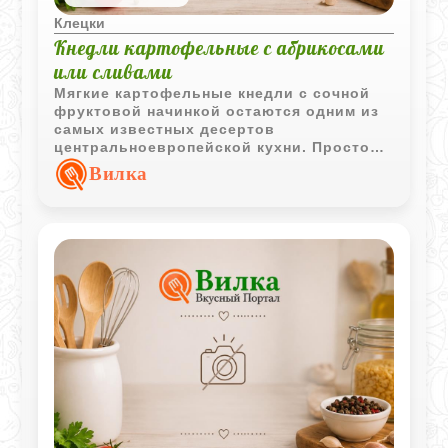
Клецки
Кнедли картофельные с абрикосами
или сливами
Мягкие картофельные кнедли с сочной
фруктовой начинкой остаются одним из
самых известных десертов
центральноевропейской кухни. Простое
тесто и ароматные плоды создают
Вилка
удачное сочетание вкуса и текстуры.