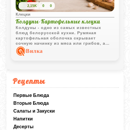
2,15K
0
0
Клецки
Колдуны-Картофельные клецки
Колдуны - одно из самых известных
блюд белорусской кухни. Румяная
картофельная оболочка скрывает
сочную начинку из мяса или грибов, а
запекание в сметане делает блюдо
Вилка
особенно насыщенным.
Рецепты
Первые Блюда
Вторые Блюда
Салаты и Закуски
Напитки
Десерты