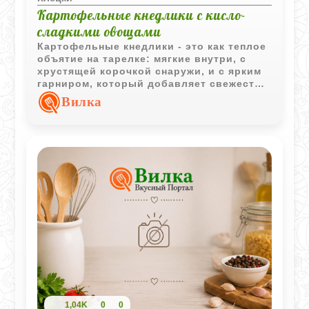
Картофельные кнедлики с кисло-
сладкими овощами
Картофельные кнедлики - это как теплое
объятие на тарелке: мягкие внутри, с
хрустящей корочкой снаружи, и с ярким
гарниром, который добавляет свежести
и настроения. Это блюдо объединяет
Вилка
простые продукты, но в результате
получается нечто особенное - сытное,
ароматное и очень уютное.
1,04K
0
0