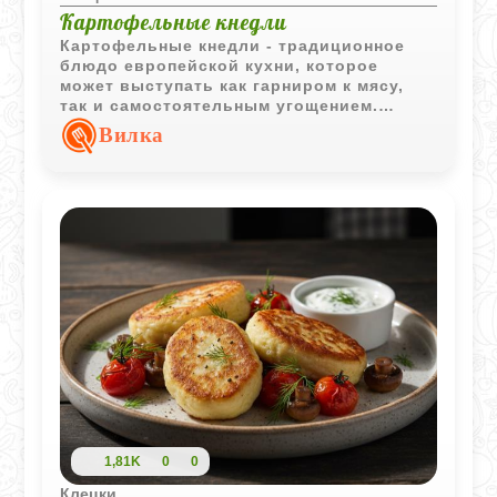
Картофельные кнедли
Картофельные кнедли - традиционное
блюдо европейской кухни, которое
может выступать как гарниром к мясу,
так и самостоятельным угощением.
Простое тесто из картофеля получается
Вилка
мягким и хорошо сочетается с
различными дополнениями.
1,81K
0
0
Клецки