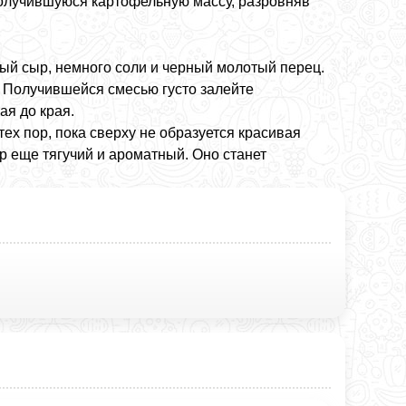
получившуюся картофельную массу, разровняв
тый сыр, немного соли и черный молотый перец.
 Получившейся смесью густо залейте
ая до края.
ех пор, пока сверху не образуется красивая
ыр еще тягучий и ароматный. Оно станет