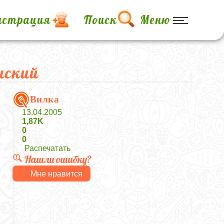
истрация
Поиск
Меню
нский
Вилка
13.04.2005
1,87K
0
0
Распечатать
Нашли ошибку?
Мне нравится