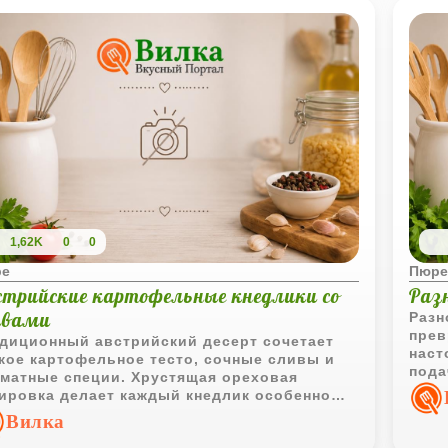
ичный способ подать привычный
полу
тофель по-новому, особенно если
насы
олнить его холодным соусом.
запе
то б
толч
1,62K
0
0
ре
Пюре
стрийские картофельные кнедлики со
Раз
ивами
Разн
прев
диционный австрийский десерт сочетает
наст
кое картофельное тесто, сочные сливы и
пода
матные специи. Хрустящая ореховая
хотя
ировка делает каждый кнедлик особенно
нату
ересным по текстуре.
Вилка
взби
стан