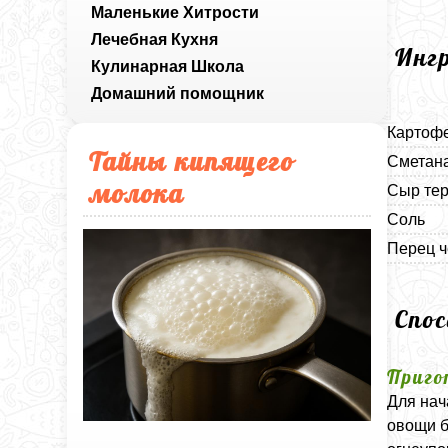
Маленькие Хитрости
Лечебная Кухня
Инг
Кулинарная Школа
Домашний помощник
Картофе
Тайны кипящего
Сметана
молока
Сыр те
Соль
Перец 
Спо
Приго
Для нач
овощи б