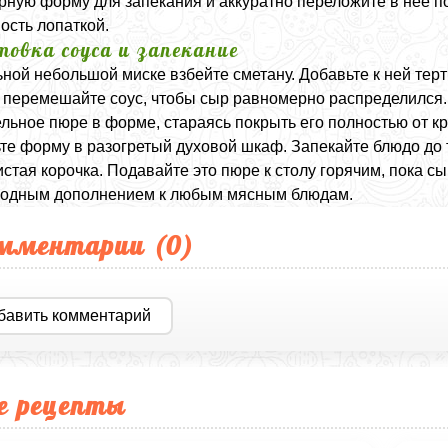
рную форму для запекания и аккуратно переложите в нее 
ость лопаткой.
товка соуса и запекание
ьной небольшой миске взбейте сметану. Добавьте к ней тер
перемешайте соус, чтобы сыр равномерно распределился.
льное пюре в форме, стараясь покрыть его полностью от кр
те форму в разогретый духовой шкаф. Запекайте блюдо до т
стая корочка. Подавайте это пюре к столу горячим, пока с
ходным дополнением к любым мясным блюдам.
мментарии (
0
)
бавить комментарий
е рецепты