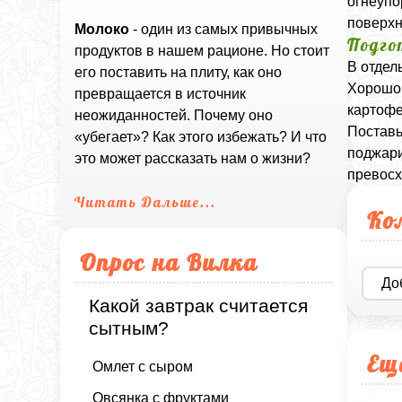
огнеупо
поверхн
Молоко
- один из самых привычных
Подго
продуктов в нашем рационе. Но стоит
В отдел
его поставить на плиту, как оно
Хорошо 
превращается в источник
картофе
неожиданностей. Почему оно
Поставь
«убегает»? Как этого избежать? И что
поджари
это может рассказать нам о жизни?
превос
Читать Дальше...
Ко
Опрос на Вилка
До
Какой завтрак считается
сытным?
Ещ
Омлет с сыром
Овсянка с фруктами