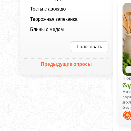
Тосты с авокадо
Творожная запеканка
Блины с медом
Голосовать
Предыдущие опросы
Пю
Ка
Нас
гар
дол
бел
кла
вид
блю
аро