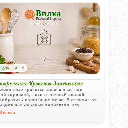
1,59K
0
0
тофельные Крокеты Запеченные
офельные крокеты, запеченные под
ой корочкой, - это отличный способ
ообразить привычное меню. В отличие от
иционных жареных вариантов, эти
еты сначала отвариваются, а затем
Вилка
тся в духовке, что делает их текстуру
роятно нежной и легкой. Майоран
вляет блюду тонкий пряный аромат,