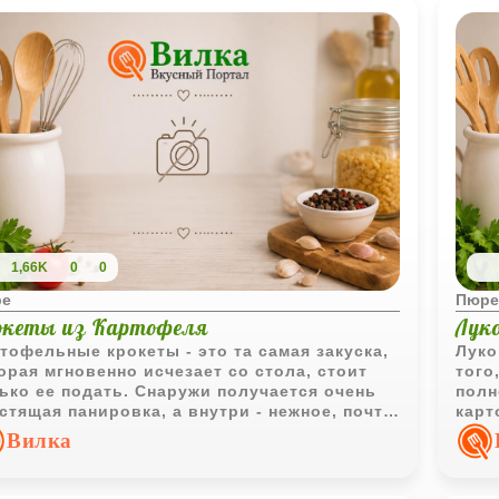
кспериментировать со вкусом, можно
кото
авить пару ложек сметаны для легкой
расп
линки, а если вы планируете использовать
Это 
 пюре как основу для запеканки, в него
пере
ит замешать яичные желтки.
мясу
1,66K
0
0
ре
Пюре
океты из Картофеля
Луко
тофельные крокеты - это та самая закуска,
Луко
орая мгновенно исчезает со стола, стоит
того
ько ее подать. Снаружи получается очень
полн
стящая панировка, а внутри - нежное, почти
карт
мовое картофельное пюре. Весь секрет
теря
Вилка
сь в двойной панировке, которая создает
слад
ежную корочку и не дает крокетам
крем
валиться при жарке во фритюре. Это
желт