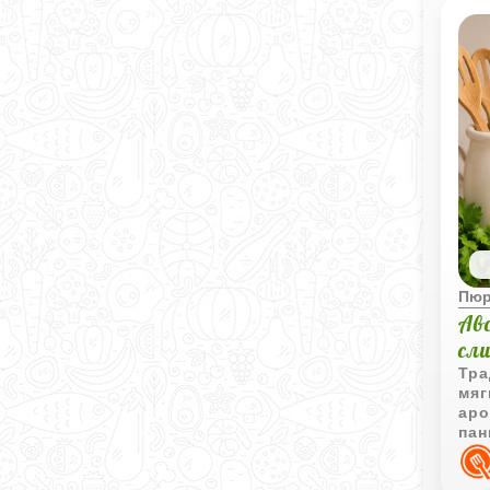
отл
кар
доп
Пю
Ав
сл
Тра
мяг
аро
пан
инт