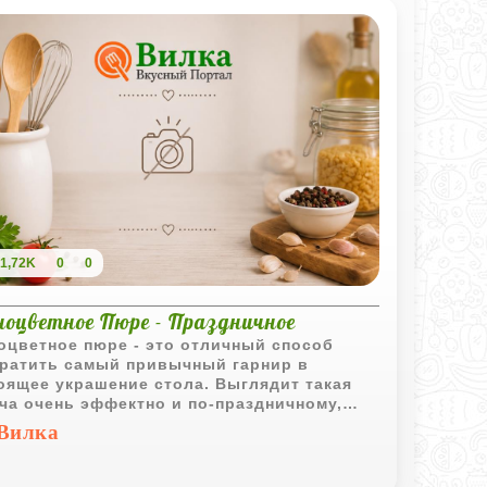
чается невероятно шелковистой и
щенной. Это отличный гарнир к
ченной птице или мясу, когда хочется чего-
олее изысканного, чем стандартная
енка.
1,72K
0
0
ноцветное Пюре - Праздничное
оцветное пюре - это отличный способ
ратить самый привычный гарнир в
оящее украшение стола. Выглядит такая
ча очень эффектно и по-праздничному,
 по сути мы используем только
Вилка
ральные красители. За счет добавления
тых белков текстура картофеля
овится необычайно легкой и воздушной,