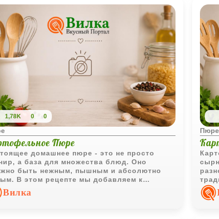
1,78K
0
0
ре
Пюре
ртофельное Пюре
Кар
тоящее домашнее пюре - это не просто
Карт
нир, а база для множества блюд. Оно
сырн
жно быть нежным, пышным и абсолютно
разн
ым. В этом рецепте мы добавляем к
трад
ссике немного деревенского колорита в
крок
Вилка
е хрустящих шкварок, которые делают
томя
до по-настоящему сытным и очень
неве
матным. Если хочется
доба