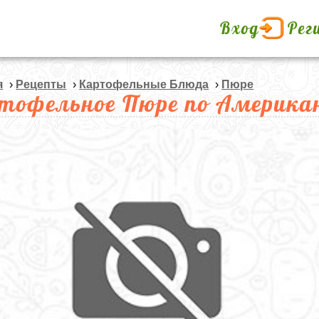
Вход
Рег
я
›
Рецепты
›
Картофельные Блюда
›
Пюре
тофельное Пюре по Америка