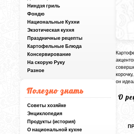
Ниндзя гриль
Фондю
Национальные Кухни
Экзотическая кухня
Праздничные рецепты
Картофельные Блюда
Картофе
Консервирование
акценто
На скорую Руку
соверше
Разное
корочку
он идеа
Полезно знать
О р
Советы хозяйке
Энциклопедия
Продукты (история)
П
О национальной кухне