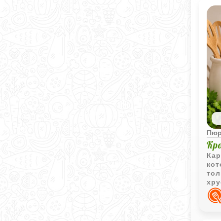
поэ
доб
кис
это
сто
Пю
Кр
Кар
кот
тол
хру
кре
зде
над
раз