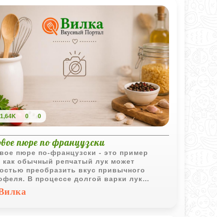
рый идеально сочетается с
лавленным сыром и сливочным маслом.
блюдо может быть как самостоятельным
кусом, так и оригинальным гарниром к
 или рыбе.
1,64K
0
0
вое пюре по французски
вое пюре по-французски - это пример
, как обычный репчатый лук может
остью преобразить вкус привычного
офеля. В процессе долгой варки лук
ет свою резкость и становится
Вилка
коватым, отдавая блюду нежный
овый аромат. Благодаря добавлению пяти
ков и сливочного масла текстура