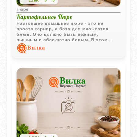
1,78K
0
0
Пюре
Картофельное Пюре
Настоящее домашнее пюре - это не
просто гарнир, а база для множества
блюд. Оно должно быть нежным,
пышным и абсолютно белым. В этом
рецепте мы добавляем к классике
Вилка
немного деревенского колорита в виде
хрустящих шкварок, которые делают
блюдо по-настоящему сытным и очень
ароматным. Если хочется
поэкспериментировать со вкусом, можно
добавить пару ложек сметаны для легкой
кислинки, а если вы планируете
использовать это пюре как основу для
запеканки, в него стоит замешать яичные
желтки.