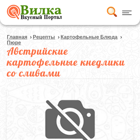
Главная
›
Рецепты
›
Картофельные Блюда
›
Пюре
Австрийские
картофельные кнедлики
со сливами