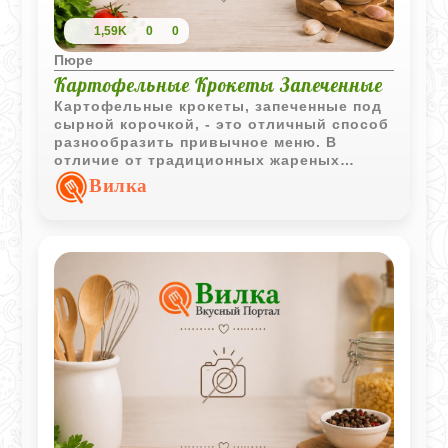
1,59K
0
0
Пюре
Картофельные Крокеты Запеченные
Картофельные крокеты, запеченные под
сырной корочкой, - это отличный способ
разнообразить привычное меню. В
отличие от традиционных жареных
вариантов, эти крокеты сначала
Вилка
отвариваются, а затем томятся в
духовке, что делает их текстуру
невероятно нежной и легкой. Майоран
добавляет блюду тонкий пряный аромат,
который идеально сочетается с
расплавленным сыром и сливочным
маслом. Это блюдо может быть как
самостоятельным перекусом, так и
оригинальным гарниром к мясу или
рыбе.