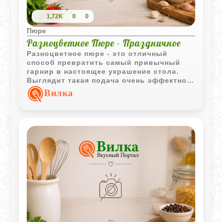
1,72K
0
0
Пюре
Разноцветное Пюре - Праздничное
Разноцветное пюре - это отличный
способ превратить самый привычный
гарнир в настоящее украшение стола.
Выглядит такая подача очень эффектно и
по-праздничному, хотя по сути мы
Вилка
используем только натуральные
красители. За счет добавления взбитых
белков текстура картофеля становится
необычайно легкой и воздушной, почти
как мусс. Каждый сектор на блюде имеет
свой тонкий оттенок вкуса - от нежности
шпината до легкой кислинки томата, а
яйца в мешочек в центре делают это
блюдо завершенным и очень сытным.