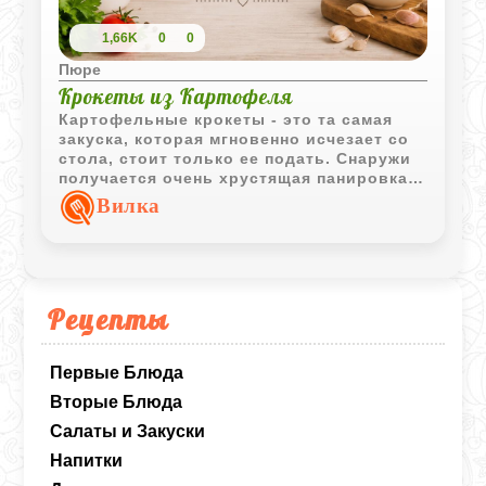
1,66K
0
0
Пюре
Крокеты из Картофеля
Картофельные крокеты - это та самая
закуска, которая мгновенно исчезает со
стола, стоит только ее подать. Снаружи
получается очень хрустящая панировка,
а внутри - нежное, почти кремовое
Вилка
картофельное пюре. Весь секрет здесь в
двойной панировке, которая создает
надежную корочку и не дает крокетам
развалиться при жарке во фритюре. Это
отличный способ подать привычный
Рецепты
картофель по-новому, особенно если
дополнить его холодным соусом.
Первые Блюда
Вторые Блюда
Салаты и Закуски
Напитки