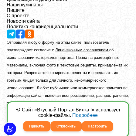
Наши кулинары
Пишите
О проекте
Новости сайта
Политика конфиденциальности
Отправляя любую форму на этом сайте, пользователь
подтверждает согласие с
Лицензионным соглашением
об
использовании материалов портала. Права на размещённые
материалы, включая фото и текстовые рецепты, принадлежат их
авторам. Разрешается копировать рецепты и передавать их
третьим лицам только для личного, некоммерческого
использования. Любое публичное или коммерческое применение
информации сайта - включая воспроизведение, распространение,
публикацию или обработку - возможно лишь при наличии
🍪 Сайт «Вкусный Портал Вилка !» использует
предварительного письменного разрешения правообладателя.
cookie-файлы.
Подробнее
Copyright ©2026 Вкусный Портал Вилка
Сайт построен
freebrush.net
Принять
Отклонить
Настроить