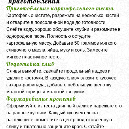
приготовления
Приготовление картофельного теста
Картофель очистите, разрежьте на несколько частей
и отварите в подсоленной воде до готовности.
Слейте воду, хорошо обсушите клубни и разомните в
однородное пюре. Полностью остудите
картофельную массу. Добавьте 50 граммов мягкого
сливочного масла, яйца, муку и соль. Замесите
мягкое пластичное тесто.
Подготовка слив
Сливы вымойте, сделайте продольный надрез и
удалите косточки. В каждую сливу вложите кусочек
сахара-рафинада, добавьте небольшую щепотку
молотой корицы и молотой гвоздики.
Формирование крокетов
Сформируйте из теста длинный валик и нарежьте его
на равные кусочки. Каждый кусочек слегка
расплющите, поместите в центр подготовленную
сливу и тщательно защипните края. Скатайте