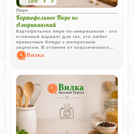
1,87K
0
0
Пюре
Картофельное Пюре по
Американский
Картофельное пюре по-американски - это
отличный вариант для тех, кто любит
привычные блюда с интересным
акцентом. В отличие от классического
варианта, здесь картофель не просто
Вилка
разминается, а доводится до
совершенства в духовке под густым
соусом. Сметана и тертый сыр образуют
при запекании аппетитную золотистую
корочку, которая сохраняет нежность и
сочность пюре внутри. Такой гарнир
получается очень сытным и
насыщенным, он идеально дополняет
запеченное мясо или стейки, превращая
обычный ужин в маленькое событие.