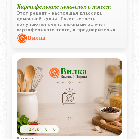
Картофельные котлеты с мясом
Этот рецепт - настоящая классика
домашней кухни. Такие котлеты
получаются очень нежными за счет
картофельного теста, а предварительная
обжарка мяса с луком делает начинку
Вилка
ароматной и насыщенной. Подача с
томатным соусом добавляет приятную
кислинку, которая идеально балансирует
вкус картофеля.
2,43K
0
0
Котлеты