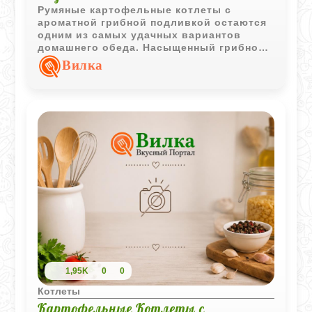
Румяные картофельные котлеты с
ароматной грибной подливкой остаются
одним из самых удачных вариантов
домашнего обеда. Насыщенный грибной
соус отлично дополняет мягкую
Вилка
картофельную основу и делает блюдо
особенно аппетитным.
1,95K
0
0
Котлеты
Картофельные Котлеты с