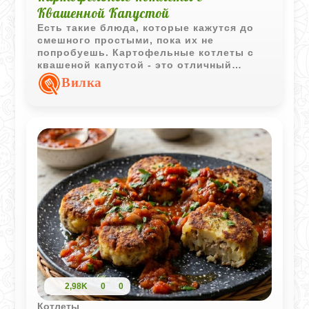
Квашенной Капустой
Есть такие блюда, которые кажутся до
смешного простыми, пока их не
попробуешь. Картофельные котлеты с
квашеной капустой - это отличный
способ разнообразить привычный
Вилка
гарнир или сделать полноценный легкий
ужин из того, что всегда найдется в
холодильнике. Главное тут - хорошо
обжарить лук, именно он дает тот самый
правильный аромат, который собирает
всех на кухне еще до того, как тарелки
окажутся на столе.
2,98K
0
0
Котлеты