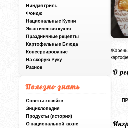
Ниндзя гриль
Фондю
Национальные Кухни
Экзотическая кухня
Праздничные рецепты
Картофельные Блюда
Жареные
Консервирование
картофе
На скорую Руку
Разное
О р
Полезно знать
П
Советы хозяйке
Энциклопедия
Продукты (история)
Инг
О национальной кухне