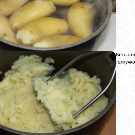
Весь отв
толкучко