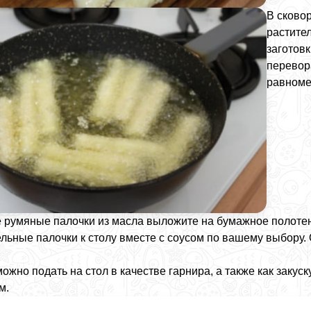
В сково
растите
заготовк
перевор
равноме
 румяные палочки из масла выложите на бумажное полотен
льные палочки к столу вместе с соусом по вашему выбору.
ожно подать на стол в качестве гарнира, а также как закус
м.