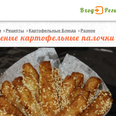
Вход
Рег
я
›
Рецепты
›
Картофельные Блюда
›
Разное
еные картофельные палочки