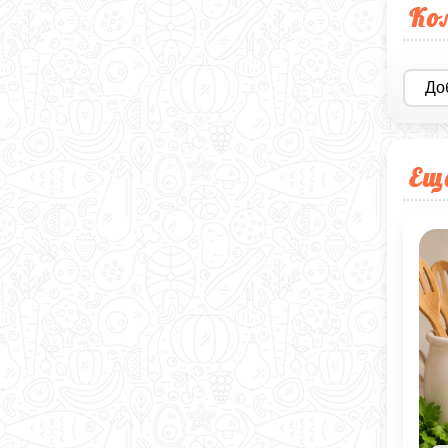
Ко
До
Ещ