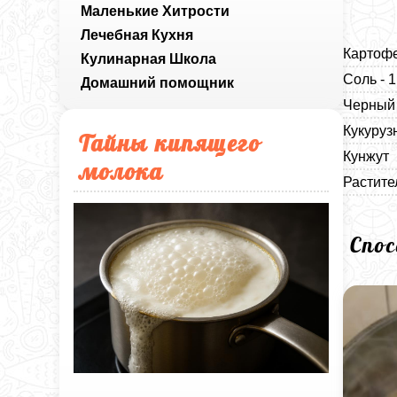
Маленькие Хитрости
Лечебная Кухня
Картофе
Кулинарная Школа
Соль - 
Домашний помощник
Черный 
Кукуруз
Тайны кипящего
Кунжут
молока
Растите
Спо