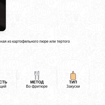
ная из картофельного пюре или тертого
СТЬ
МЕТОД
ТИП
щий
Во фритюре
Закуски