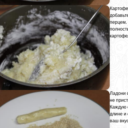
Картофе
добавьт
перцем.
полност
картофе
Ладони 
не прист
Каждую 
длине и
ваш вкус