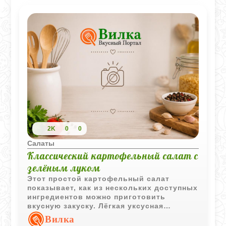
2K
0
0
Салаты
Классический картофельный салат с
зелёным луком
Этот простой картофельный салат
показывает, как из нескольких доступных
ингредиентов можно приготовить
вкусную закуску. Лёгкая уксусная
заправка подчёркивает вкус картофеля, а
Вилка
свежая зелень добавляет яркие нотки.