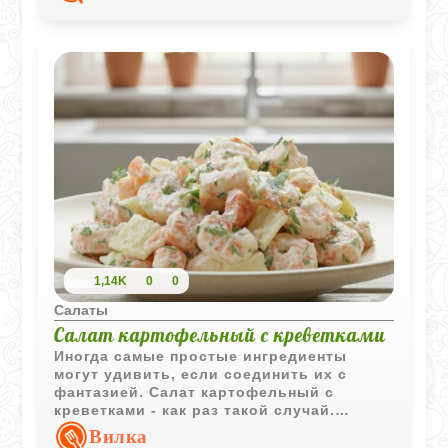
1,14K
0
0
Салаты
Салат картофельный с креветками
Иногда самые простые ингредиенты
могут удивить, если соединить их с
фантазией. Салат картофельный с
креветками - как раз такой случай.
Нежный картофель, сладковатая
Вилка
морковь, сочные креветки и пикантные