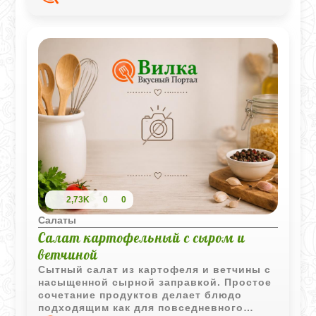
солёные огурцы - всё это объединяется
в яркое, сытное блюдо с лёгкой
цитрусовой ноткой.
2,73K
0
0
Салаты
Салат картофельный с сыром и
ветчиной
Сытный салат из картофеля и ветчины с
насыщенной сырной заправкой. Простое
сочетание продуктов делает блюдо
подходящим как для повседневного