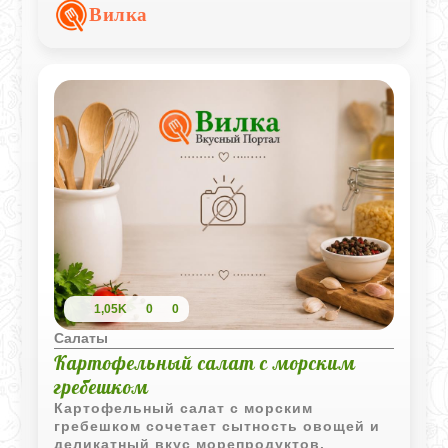
стола, так и для праздничного меню.
Вилка
1,05K
0
0
Салаты
Картофельный салат с морским
гребешком
Картофельный салат с морским
гребешком сочетает сытность овощей и
деликатный вкус морепродуктов.