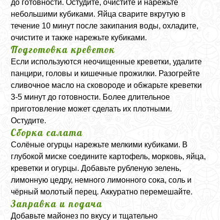
до готовности. Остудите, очистите и нарежьте
небольшими кубиками. Яйца сварите вкрутую в
течение 10 минут после закипания воды, охладите,
очистите и также нарежьте кубиками.
Подготовка креветок
Если используются неочищенные креветки, удалите
панцири, головы и кишечные прожилки. Разогрейте
сливочное масло на сковороде и обжарьте креветки
3-5 минут до готовности. Более длительное
приготовление может сделать их плотными.
Остудите.
Сборка салата
Солёные огурцы нарежьте мелкими кубиками. В
глубокой миске соедините картофель, морковь, яйца,
креветки и огурцы. Добавьте рубленую зелень,
лимонную цедру, немного лимонного сока, соль и
чёрный молотый перец. Аккуратно перемешайте.
Заправка и подача
Добавьте майонез по вкусу и тщательно