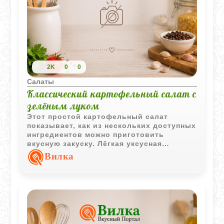
2K
0
0
Салаты
Классический картофельный салат с
зелёным луком
Этот простой картофельный салат
показывает, как из нескольких доступных
ингредиентов можно приготовить
вкусную закуску. Лёгкая уксусная
заправка подчёркивает вкус картофеля, а
Вилка
свежая зелень добавляет яркие нотки.