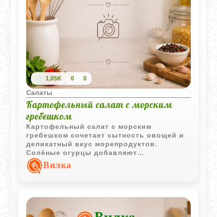
1,05K
0
0
Салаты
Картофельный салат с морским
гребешком
Картофельный салат с морским
гребешком сочетает сытность овощей и
деликатный вкус морепродуктов.
Солёные огурцы добавляют
выразительные нотки, а заправка делает
Вилка
блюдо гармоничным и насыщенным.