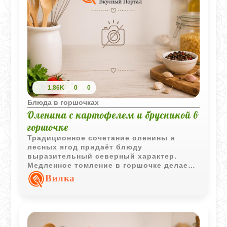
1,86K
0
0
Блюда в горшочках
Оленина с картофелем и брусникой в
горшочке
Традиционное сочетание оленины и
лесных ягод придаёт блюду
выразительный северный характер.
Медленное томление в горшочке делает
мясо мягким, а картофель насыщается
Вилка
ароматным соком и ягодной кислинкой.