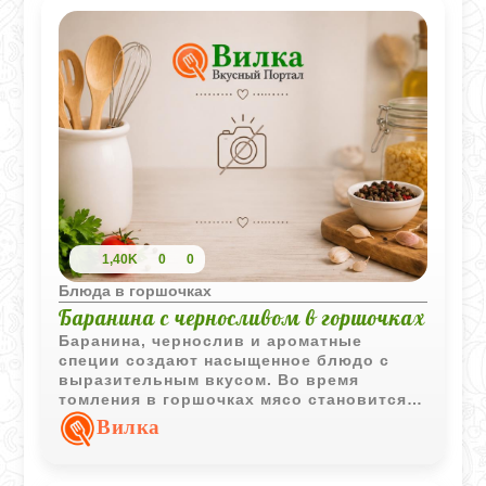
1,40K
0
0
Блюда в горшочках
Баранина с черносливом в горшочках
Баранина, чернослив и ароматные
специи создают насыщенное блюдо с
выразительным вкусом. Во время
томления в горшочках мясо становится
мягким, а соус приобретает приятную
Вилка
сладко-пряную нотку.