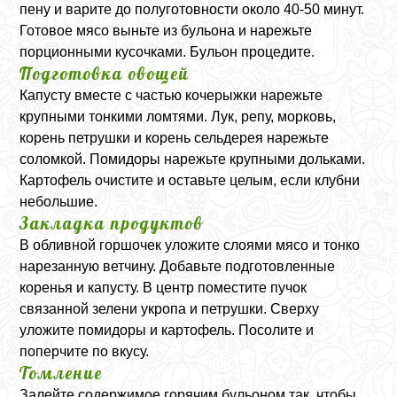
пену и варите до полуготовности около 40-50 минут.
Готовое мясо выньте из бульона и нарежьте
порционными кусочками. Бульон процедите.
Подготовка овощей
Капусту вместе с частью кочерыжки нарежьте
крупными тонкими ломтями. Лук, репу, морковь,
корень петрушки и корень сельдерея нарежьте
соломкой. Помидоры нарежьте крупными дольками.
Картофель очистите и оставьте целым, если клубни
небольшие.
Закладка продуктов
В обливной горшочек уложите слоями мясо и тонко
нарезанную ветчину. Добавьте подготовленные
коренья и капусту. В центр поместите пучок
связанной зелени укропа и петрушки. Сверху
уложите помидоры и картофель. Посолите и
поперчите по вкусу.
Томление
Залейте содержимое горячим бульоном так, чтобы