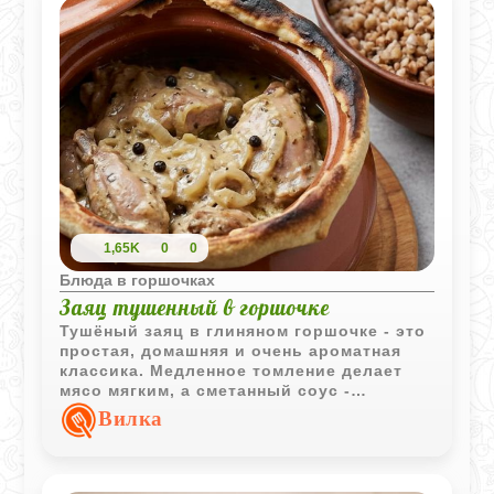
1,65K
0
0
Блюда в горшочках
Заяц тушенный в горшочке
Тушёный заяц в глиняном горшочке - это
простая, домашняя и очень ароматная
классика. Медленное томление делает
мясо мягким, а сметанный соус -
насыщенным и нежным. Герметизация
Вилка
крышки тестом создаёт эффект
мини‑печи: все соки остаются внутри, и
вкус получается особенно глубоким.