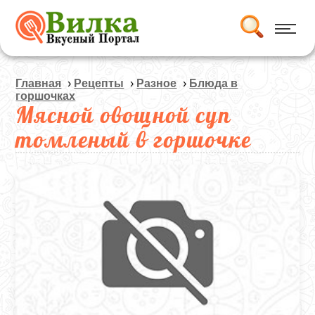
Главная
›
Рецепты
›
Разное
›
Блюда в
горшочках
Мясной овощной суп
томленый в горшочке