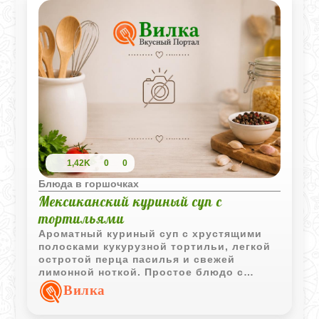
1,42K
0
0
Блюда в горшочках
Мексиканский куриный суп с
тортильями
Ароматный куриный суп с хрустящими
полосками кукурузной тортильи, легкой
остротой перца пасилья и свежей
лимонной ноткой. Простое блюдо с
ярким мексиканским характером.
Вилка