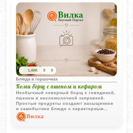
1,49K
0
0
Блюда в горшочках
Коми борщ с пшеном и кефиром
Необычный северный борщ с говядиной,
пшеном и кисломолочной заправкой.
Простые продукты создают насыщенное
и самобытное блюдо с характерным
вкусом традиционной кухни Коми.
Вилка