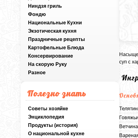
Ниндзя гриль
Фондю
Национальные Кухни
Экзотическая кухня
Праздничные рецепты
Картофельные Блюда
Насыщен
Консервирование
суп с х
На скорую Руку
Разное
Инг
Полезно знать
Основ
Советы хозяйке
Телятин
Энциклопедия
Говяжьи
Продукты (история)
Ветчина
О национальной кухне
Вареная