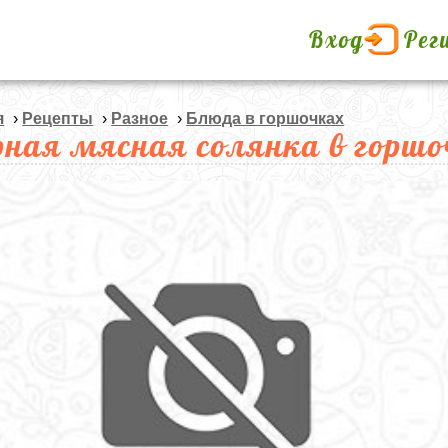
Вход
Рег
я
›
Рецепты
›
Разное
›
Блюда в горшочках
рная мясная солянка в горшо