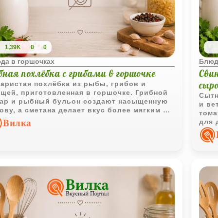
1,39K
0
0
да в горшочках
Блюд
бная похлёбка с грибами в горшочке
Сви
сыр
аристая похлёбка из рыбы, грибов и
щей, приготовленная в горшочке. Грибной
Сытн
ар и рыбный бульон создают насыщенную
и ве
ову, а сметана делает вкус более мягким и
тома
моничным.
Вилка
для 