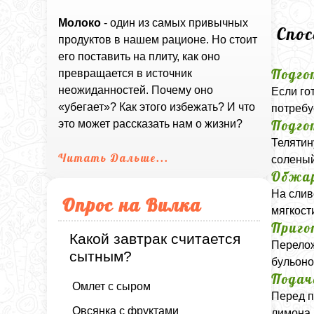
Молоко
- один из самых привычных
Спо
продуктов в нашем рационе. Но стоит
его поставить на плиту, как оно
Подго
превращается в источник
неожиданностей. Почему оно
Если го
«убегает»? Как этого избежать? И что
потребу
Подго
это может рассказать нам о жизни?
Телятин
Читать Дальше...
соленый
Обжа
На слив
Опрос на Вилка
мягкост
Приго
Какой завтрак считается
Перелож
сытным?
бульоно
Подач
Омлет с сыром
Перед п
Овсянка с фруктами
лимона.