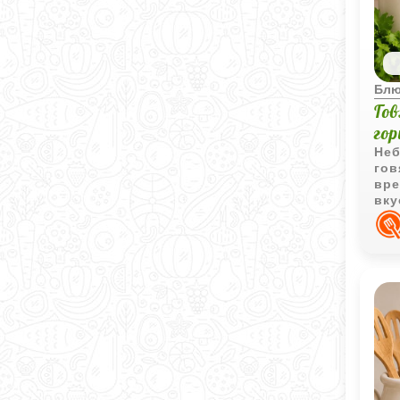
Блю
Го
го
Неб
гов
вре
вку
под