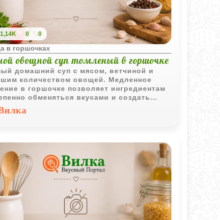
1,14K
0
0
а в горшочках
ной овощной суп томленый в горшочке
ый домашний суп с мясом, ветчиной и
шим количеством овощей. Медленное
ение в горшочке позволяет ингредиентам
епенно обменяться вкусами и создать
щенный ароматный бульон.
Вилка