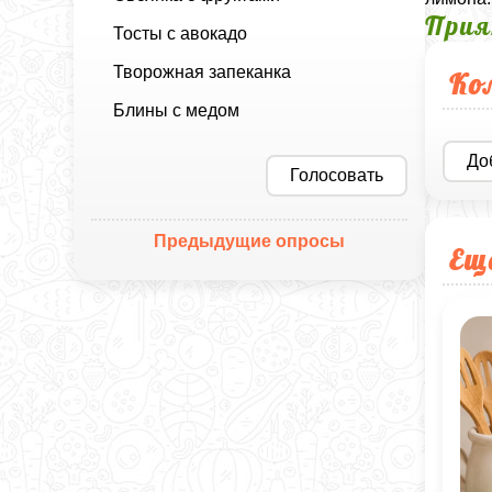
Прия
Тосты с авокадо
Творожная запеканка
Ко
Блины с медом
До
Голосовать
Предыдущие опросы
Ещ