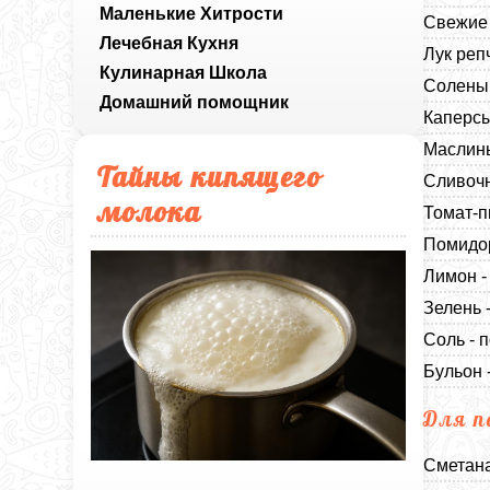
Маленькие Хитрости
Свежие 
Лечебная Кухня
Лук реп
Кулинарная Школа
Соленый
Домашний помощник
Каперсы
Маслины
Тайны кипящего
Сливочн
молока
Томат-п
Помидор
Лимон -
Зелень -
Соль - п
Бульон 
Для п
Сметана