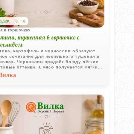
1,12K
0
0
а в горшочках
тина, тушенная в горшочке с
носливом
тина, картофель и чернослив образуют
ное сочетание для неспешного тушения в
очках. Чернослив придаёт блюду лёгкие
товые оттенки, а мясо получается мягким
оматным.
Вилка