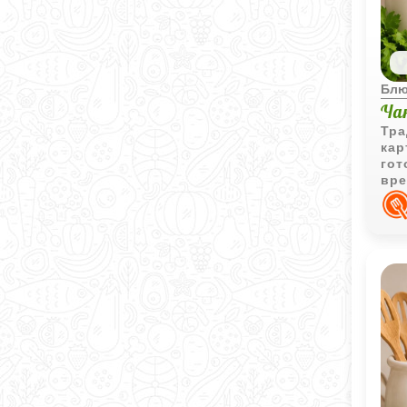
Блю
Ча
Тра
кар
гот
вре
мяг
мяс