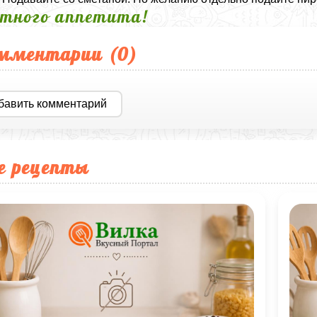
тного аппетита!
мментарии (
0
)
бавить комментарий
е рецепты