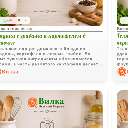
1,65K
0
0
да в горшочках
Блюд
вядина с грибами и картофелем в
Теля
ршочке
чер
ольшая порция домашнего блюда из
Теля
ядины, картофеля и лесных грибов. Во
удач
мя тушения ингредиенты обмениваются
горш
сами, а часть размятого картофеля делает
фрук
ливу более густой и насыщенной.
и ар
Вилка