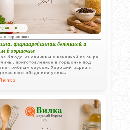
1,14K
0
0
а в горшочках
нина, фаршированная ветчиной и
ом в горшочке
ое блюдо из свинины с начинкой из сыра
тчины, приготовленное в горшочке под
тно-грибным соусом. Хороший вариант
домашнего обеда или ужина.
Вилка