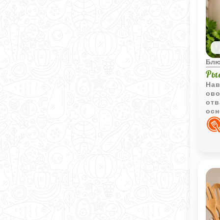
Блю
Ры
Нав
ово
отв
осн
гар