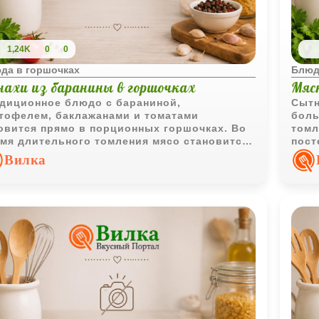
1,24K
0
0
да в горшочках
Блюд
нахи из баранины в горшочках
Мяс
диционное блюдо с бараниной,
Сытн
тофелем, баклажанами и томатами
боль
овится прямо в порционных горшочках. Во
томл
мя длительного томления мясо становится
пост
ким, а овощи пропитываются насыщенным
насы
Вилка
ным соком и ароматами специй.