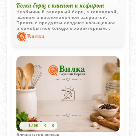
Коми борщ с пшеном и кефиром
Необычный северный борщ с говядиной,
пшеном и кисломолочной заправкой.
Простые продукты создают насыщенное
и самобытное блюдо с характерным
вкусом традиционной кухни Коми.
Вилка
1,49K
0
0
Блюда в горшочках