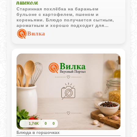
пшеном
Старинная похлёбка на бараньем
бульоне с картофелем, пшеном и
кореньями. Блюдо получается сытным,
ароматным и хорошо подходит для
прохладной погоды.
Вилка
1,74K
0
0
Блюда в горшочках