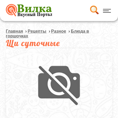
Главная
›
Рецепты
›
Разное
›
Блюда в
горшочках
Щи суточные