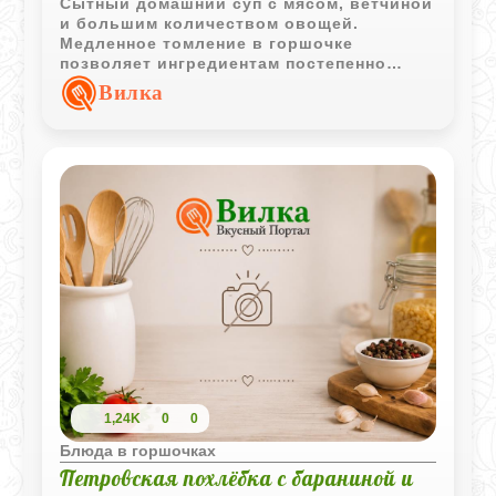
Сытный домашний суп с мясом, ветчиной
и большим количеством овощей.
Медленное томление в горшочке
позволяет ингредиентам постепенно
обменяться вкусами и создать
Вилка
насыщенный ароматный бульон.
1,24K
0
0
Блюда в горшочках
Петровская похлёбка с бараниной и