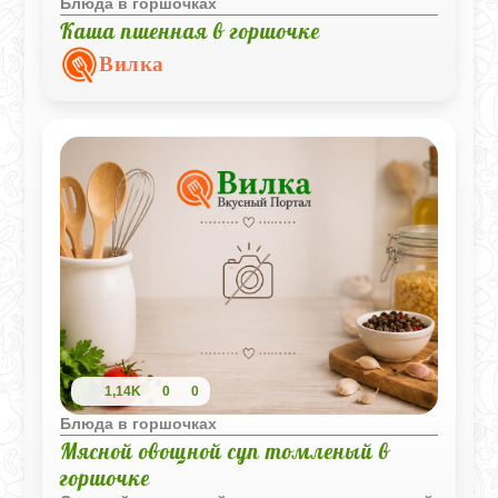
Блюда в горшочках
Каша пшенная в горшочке
Вилка
1,14K
0
0
Блюда в горшочках
Мясной овощной суп томленый в
горшочке