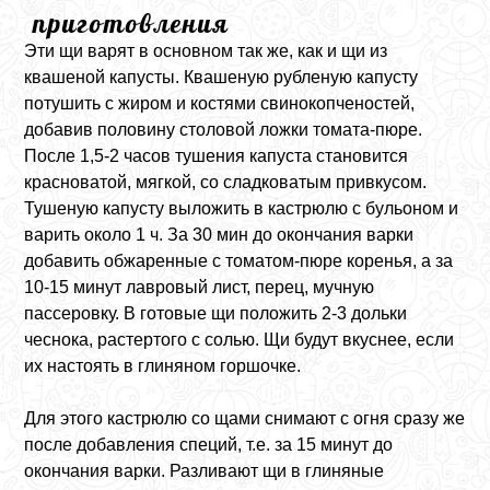
приготовления
Эти щи варят в основном так же, как и щи из
квашеной капусты. Квашеную рубленую капусту
потушить с жиром и костями свинокопченостей,
добавив половину столовой ложки томата-пюре.
После 1,5-2 часов тушения капуста становится
красноватой, мягкой, со сладковатым привкусом.
Тушеную капусту выложить в кастрюлю с бульоном и
варить около 1 ч. За 30 мин до окончания варки
добавить обжаренные с томатом-пюре коренья, а за
10-15 минут лавровый лист, перец, мучную
пассеровку. В готовые щи положить 2-3 дольки
чеснока, растертого с солью. Щи будут вкуснее, если
их настоять в глиняном горшочке.
Для этого кастрюлю со щами снимают с огня сразу же
после добавления специй, т.е. за 15 минут до
окончания варки. Разливают щи в глиняные