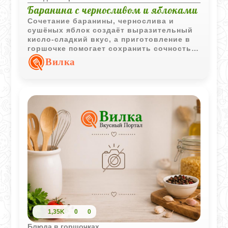
Баранина с черносливом и яблоками
Сочетание баранины, чернослива и
сушёных яблок создаёт выразительный
кисло-сладкий вкус, а приготовление в
горшочке помогает сохранить сочность
мяса и насыщенность ароматов.
Вилка
1,35K
0
0
Блюда в горшочках