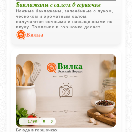
Баклажаны с салом в горшочке
Нежные баклажаны, запечённые с луком,
чесноком и ароматным салом,
получаются сочными и насыщенными по
вкусу. Томление в горшочке делает
блюдо особенно мягким и уютным.
Вилка
1,49K
0
0
Блюда в горшочках