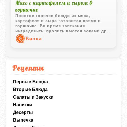
Мясо с картофелем и сыром в
горшочке
Простое горячее блюдо из мяса,
картофеля и сыра готовится прямо в
горшочке. Во время запекания
ингредиенты пропитываются соками друг
друга, а сверху образуется аппетитная
Вилка
сырная корочка.
Рецепты
Первые Блюда
Вторые Блюда
Салаты и Закуски
Напитки
Десерты
Выпечка