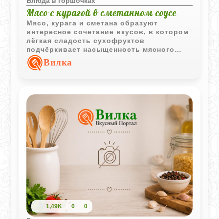
Блюда в горшочках
Мясо с курагой в сметанном соусе
Мясо, курага и сметана образуют
интересное сочетание вкусов, в котором
лёгкая сладость сухофруктов
подчёркивает насыщенность мясного
соуса. Блюдо получается ароматным и
Вилка
хорошо подходит для семейного обеда.
1,49K
0
0