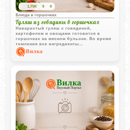
1,75K
0
0
Блюда в горшочках
Гуляш из говядины в горшочках
Наваристый гуляш с говядиной,
картофелем и овощами готовится в
горшочках на мясном бульоне. Во время
томления все ингредиенты
объединяются в густое ароматное блюдо
Вилка
с насыщенным вкусом.