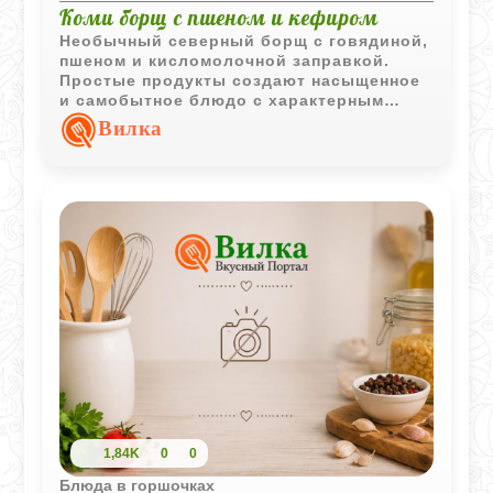
Коми борщ с пшеном и кефиром
Необычный северный борщ с говядиной,
пшеном и кисломолочной заправкой.
Простые продукты создают насыщенное
и самобытное блюдо с характерным
вкусом традиционной кухни Коми.
Вилка
1,84K
0
0
Блюда в горшочках