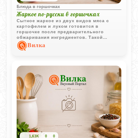
Блюда в горшочках
Жаркое по-русски в горшочках
Сытное жаркое из двух видов мяса с
картофелем и луком готовится в
горшочке после предварительного
обжаривания ингредиентов. Такой
способ позволяет сохранить
Вилка
насыщенный вкус и аромат домашнего
блюда.
1,63K
0
0