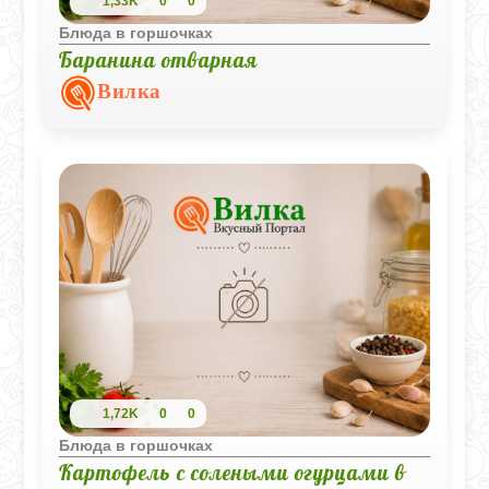
1,33K
0
0
Блюда в горшочках
Баранина отварная
Вилка
1,72K
0
0
Блюда в горшочках
Картофель с солеными огурцами в