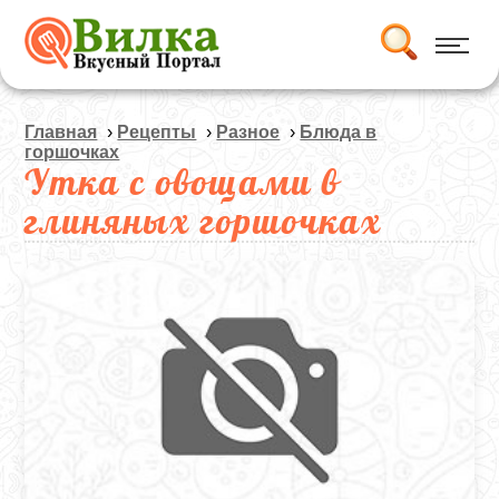
Главная
›
Рецепты
›
Разное
›
Блюда в
горшочках
Утка с овощами в
глиняных горшочках