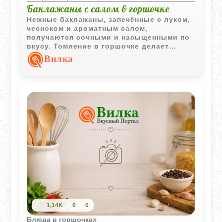
Баклажаны с салом в горшочке
Нежные баклажаны, запечённые с луком,
чесноком и ароматным салом,
получаются сочными и насыщенными по
вкусу. Томление в горшочке делает
блюдо особенно мягким и уютным.
Вилка
1,14K
0
0
Блюда в горшочках