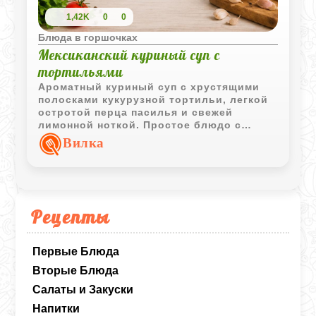
1,42K
0
0
Блюда в горшочках
Мексиканский куриный суп с
тортильями
Ароматный куриный суп с хрустящими
полосками кукурузной тортильи, легкой
остротой перца пасилья и свежей
лимонной ноткой. Простое блюдо с
ярким мексиканским характером.
Вилка
Рецепты
Первые Блюда
Вторые Блюда
Салаты и Закуски
Напитки