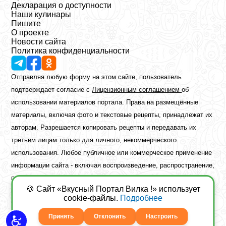
Декларация о доступности
Наши кулинары
Пишите
О проекте
Новости сайта
Политика конфиденциальности
Отправляя любую форму на этом сайте, пользователь
подтверждает согласие с
Лицензионным соглашением
об
использовании материалов портала. Права на размещённые
материалы, включая фото и текстовые рецепты, принадлежат их
авторам. Разрешается копировать рецепты и передавать их
третьим лицам только для личного, некоммерческого
использования. Любое публичное или коммерческое применение
информации сайта - включая воспроизведение, распространение,
публикацию или обработку - возможно лишь при наличии
🍪 Сайт «Вкусный Портал Вилка !» использует
предварительного письменного разрешения правообладателя.
cookie-файлы.
Подробнее
Copyright ©2026 Вкусный Портал Вилка
Сайт построен
freebrush.net
Принять
Отклонить
Настроить