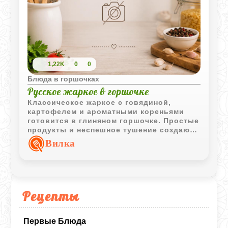
1,22K
0
0
Блюда в горшочках
Русское жаркое в горшочке
Классическое жаркое с говядиной,
картофелем и ароматными кореньями
готовится в глиняном горшочке. Простые
продукты и неспешное тушение создают
насыщенный вкус, знакомый многим с
Вилка
домашней кухни.
Рецепты
Первые Блюда