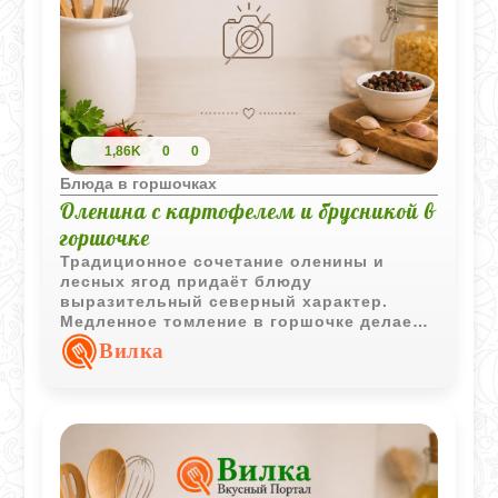
1,86K
0
0
Блюда в горшочках
Оленина с картофелем и брусникой в
горшочке
Традиционное сочетание оленины и
лесных ягод придаёт блюду
выразительный северный характер.
Медленное томление в горшочке делает
мясо мягким, а картофель насыщается
Вилка
ароматным соком и ягодной кислинкой.