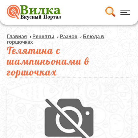
Главная
›
Рецепты
›
Разное
›
Блюда в
горшочках
Телятина с
шампиньонами в
горшочках