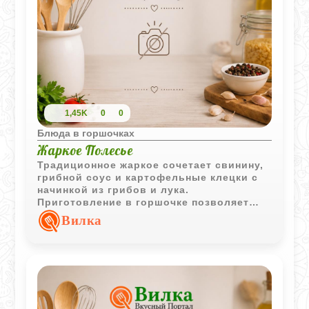
1,45K
0
0
Блюда в горшочках
Жаркое Полесье
Традиционное жаркое сочетает свинину,
грибной соус и картофельные клецки с
начинкой из грибов и лука.
Приготовление в горшочке позволяет
всем вкусам соединиться в одно
Вилка
насыщенное и сытное блюдо.