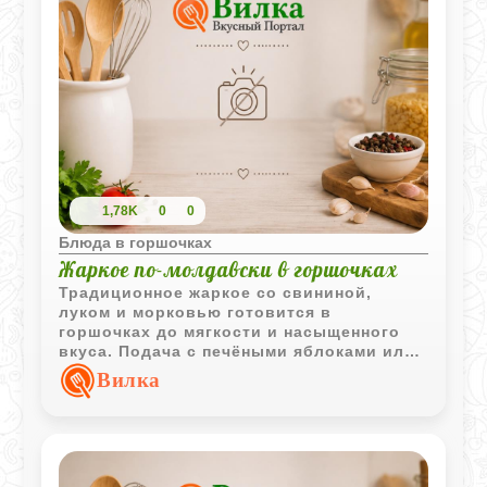
1,78K
0
0
Блюда в горшочках
Жаркое по-молдавски в горшочках
Традиционное жаркое со свининой,
луком и морковью готовится в
горшочках до мягкости и насыщенного
вкуса. Подача с печёными яблоками или
айвой придаёт блюду характерный
Вилка
молдавский колорит.