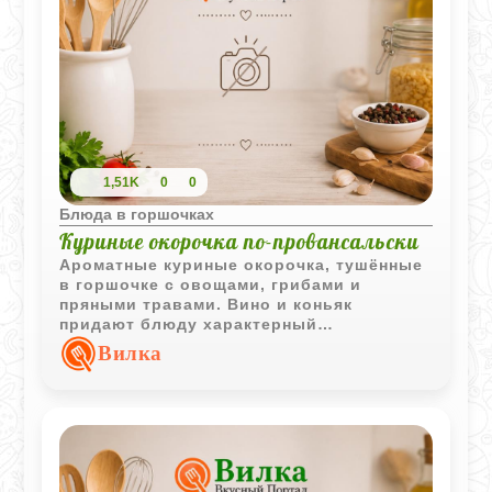
1,51K
0
0
Блюда в горшочках
Куриные окорочка по-провансальски
Ароматные куриные окорочка, тушённые
в горшочке с овощами, грибами и
пряными травами. Вино и коньяк
придают блюду характерный
провансальский оттенок и насыщенный
Вилка
вкус.