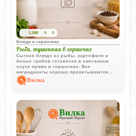
1,38K
0
0
Блюда в горшочках
Рыба, тушенная в горшочке
Сытное блюдо из рыбы, картофеля и
белых грибов готовится в сметанном
соусе прямо в горшочках. Все
ингредиенты хорошо пропитываются
ароматами друг друга и приобретают
Вилка
насыщенный вкус.