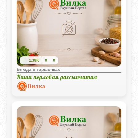
1,38K
0
0
Блюда в горшочках
Каша перловая рассыпчатая
Вилка