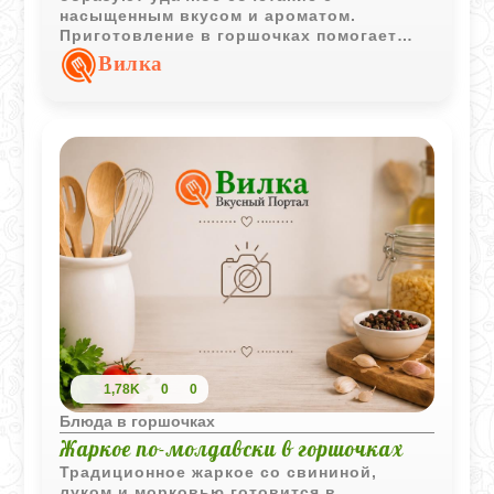
насыщенным вкусом и ароматом.
Приготовление в горшочках помогает
сохранить сочность печени и
Вилка
объединить все ингредиенты в
гармоничное блюдо.
1,78K
0
0
Блюда в горшочках
Жаркое по-молдавски в горшочках
Традиционное жаркое со свининой,
луком и морковью готовится в