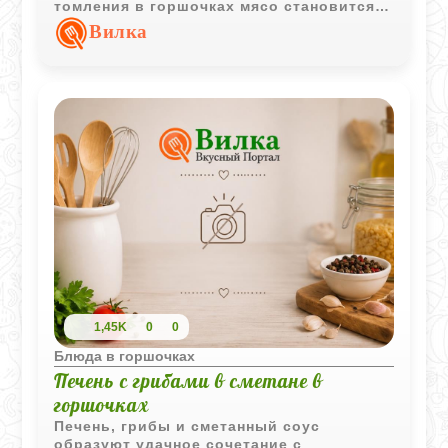
томления в горшочках мясо становится
мягким, а соус приобретает приятную
Вилка
сладко-пряную нотку.
1,45K
0
0
Блюда в горшочках
Печень с грибами в сметане в
горшочках
Печень, грибы и сметанный соус
образуют удачное сочетание с