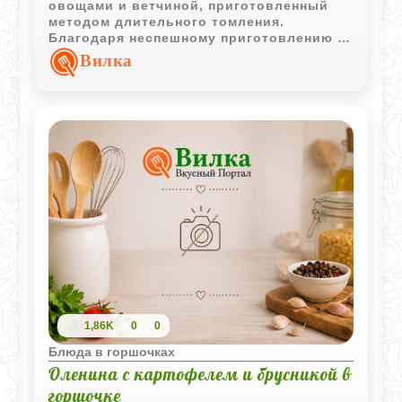
овощами и ветчиной, приготовленный
методом длительного томления.
Благодаря неспешному приготовлению в
горшочке бульон получается особенно
Вилка
насыщенным и ароматным.
1,86K
0
0
Блюда в горшочках
Оленина с картофелем и брусникой в
горшочке