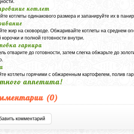
ности.
рование котлет
те котлеты одинакового размера и запанируйте их в панир
ривание
йте жир на сковороде. Обжаривайте котлеты на среднем огн
 корочки и полной готовности внутри.
товка гарнира
ль отварите до готовности, затем слегка обжарьте до золо
о.
а
те котлеты горячими с обжаренным картофелем, полив га
тного аппетита!
мментарии (
0
)
бавить комментарий