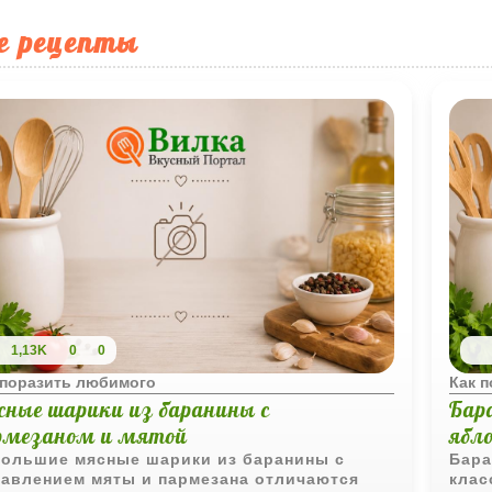
е рецепты
1,13K
0
0
 поразить любимого
Как 
сные шарики из баранины с
Бар
рмезаном и мятой
ябл
ольшие мясные шарики из баранины с
Бара
авлением мяты и пармезана отличаются
клас