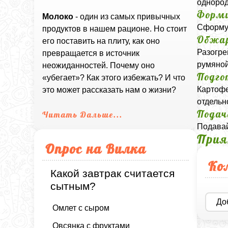
однород
Форми
Молоко
- один из самых привычных
Сформуй
продуктов в нашем рационе. Но стоит
Обжа
его поставить на плиту, как оно
Разогре
превращается в источник
румяной
неожиданностей. Почему оно
Подго
«убегает»? Как этого избежать? И что
Картофе
это может рассказать нам о жизни?
отдельн
Подач
Читать Дальше...
Подавай
Прия
Опрос на Вилка
Ко
Какой завтрак считается
сытным?
До
Омлет с сыром
Овсянка с фруктами