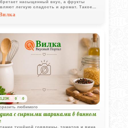
бретает насыщенный вкус, а фрукты
вляют легкую сладость и аромат. Такое
о особенно хорошо подходит для
Вилка
дничного стола.
1,23K
0
0
поразить любимого
ядина с сырными шариками в винном
е
тание тушёной говядины, томатов и вина