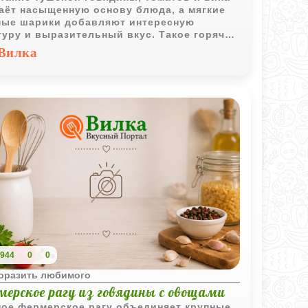
аёт насыщенную основу блюда, а мягкие
ые шарики добавляют интересную
туру и выразительный вкус. Такое горячее
о выглядит необычно и отлично подходит
Вилка
семейного обеда.
944
0
0
поразить любимого
мерское рагу из говядины с овощами
ое фермерское рагу объединяет крупные