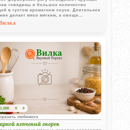
чки говядины и большое количество
ей в густом ароматном соусе. Длительное
ние делает мясо мягким, а овощи
щают блюдо ярким вкусом и ароматом.
Вилка
1,39K
0
0
поразить любимого
арной копченый окорок