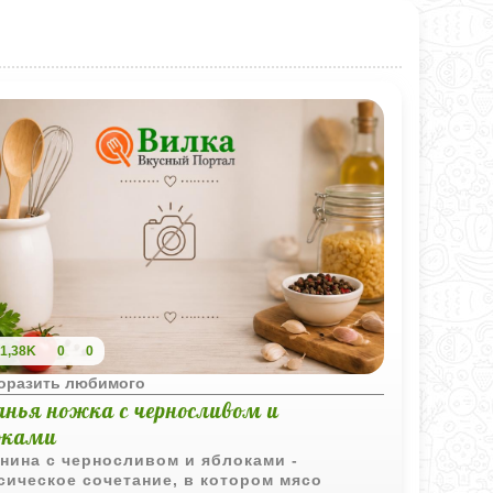
1,38K
0
0
поразить любимого
анья ножка с черносливом и
оками
нина с черносливом и яблоками -
сическое сочетание, в котором мясо