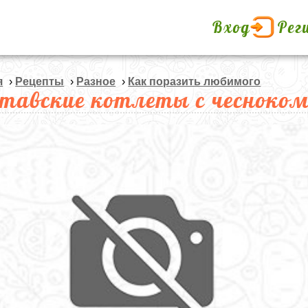
Вход
Рег
я
›
Рецепты
›
Разное
›
Как поразить любимого
тавские котлеты с чесноко