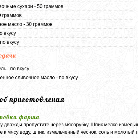
очные сухари - 50 граммов
0 граммов
ое масло - 30 граммов
о вкусу
 по вкусу
одачи
ль - по вкусу
енное сливочное масло - по вкусу
соб приготовления
товка фарша
у дважды пропустите через мясорубку. Шпик мелко измельчи
е к мясу воду, шпик, измельченный чеснок, соль и молоты