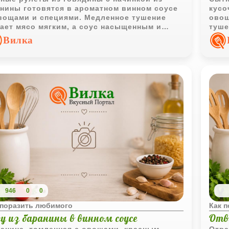
нины готовятся в ароматном винном соусе
кусо
вощами и специями. Медленное тушение
овощ
ает мясо мягким, а соус насыщенным и
туше
разительным.
насы
Вилка
946
0
0
 поразить любимого
Как 
гу из баранины в винном соусе
Отв