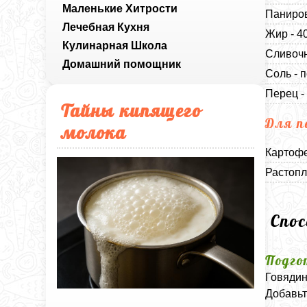
Маленькие Хитрости
Паниров
Лечебная Кухня
Жир - 4
Кулинарная Школа
Сливочн
Домашний помощник
Соль - п
Перец -
Тайны кипящего
Для п
молока
Картофе
Растопл
Спо
Подго
Говядин
Добавьт