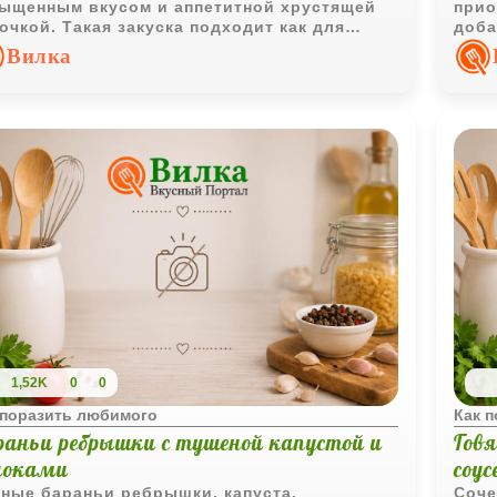
ыщенным вкусом и аппетитной хрустящей
прио
очкой. Такая закуска подходит как для
доба
седневного меню, так и для праздничной
блюд
Вилка
ачи.
праз
1,52K
0
0
 поразить любимого
Как 
раньи ребрышки с тушеной капустой и
Гов
локами
соус
ные бараньи ребрышки, капуста,
Соче