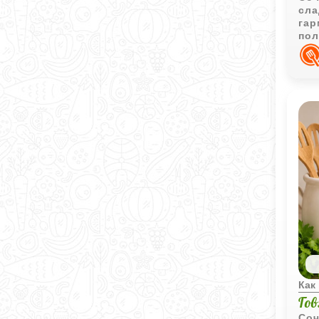
сла
гар
пол
хор
год
Как
Го
Соч