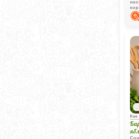
нас
кор
пов
под
Как
Ба
яб
Соч