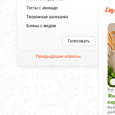
Тосты с авокадо
Ещ
Творожная запеканка
Блины с медом
Голосовать
Предыдущие опросы
Как
Мя
па
Неб
доб