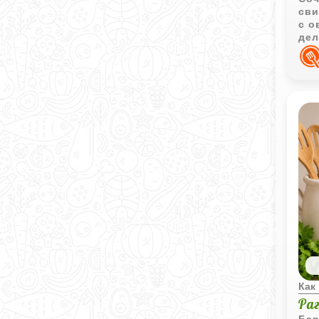
сви
с о
дел
вы
Как
Ра