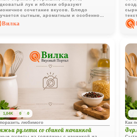
дковатый лук и яблоки образуют
созд
моничное сочетание вкусов. Блюдо
сырн
учается сытным, ароматным и особенно
текс
ошо подходит для прохладного времени
блюд
Вилка
а.
для 
1,04K
0
0
 поразить любимого
Как 
вяжьи рулеты со свиной начинкой
Фер
ные рулеты из говядины с начинкой из
Сытн