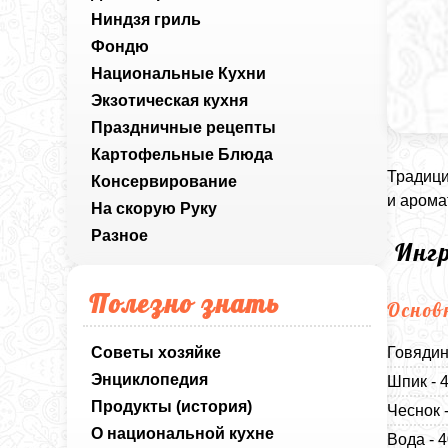
Ниндзя гриль
Фондю
Национальные Кухни
Экзотическая кухня
Праздничные рецепты
Картофельные Блюда
Традици
Консервирование
и арома
На скорую Руку
Разное
Инг
Полезно знать
Основ
Советы хозяйке
Говядин
Энциклопедия
Шпик - 
Продукты (история)
Чеснок 
О национальной кухне
Вода - 