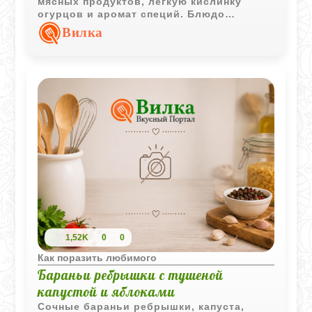
мясных продуктов, лёгкую кислинку
огурцов и аромат специй. Блюдо
подходит как для семейного обеда, так и
Вилка
для праздничного стола.
1,52K
0
0
Как поразить любимого
Бараньи ребрышки с тушеной
капустой и яблоками
Сочные бараньи ребрышки, капуста,