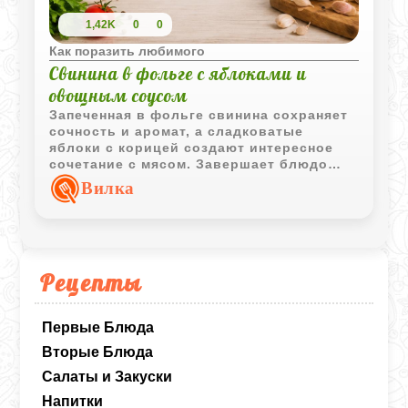
1,42K
0
0
Как поразить любимого
Свинина в фольге с яблоками и
овощным соусом
Запеченная в фольге свинина сохраняет
сочность и аромат, а сладковатые
яблоки с корицей создают интересное
сочетание с мясом. Завершает блюдо
насыщенный овощной соус,
Вилка
приготовленный на основе соков,
образовавшихся во время запекания.
Рецепты
Первые Блюда
Вторые Блюда
Салаты и Закуски
Напитки