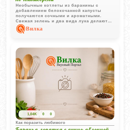
Необычные котлеты из баранины с
добавлением белокочанной капусты
получаются сочными и ароматными.
Свежая зелень и два вида лука делают
вкус более насыщенным, а панировка
Вилка
обеспечивает аппетитную корочку.
1,04K
0
0
Как поразить любимого
Баранья лопатка с яично-яблочной