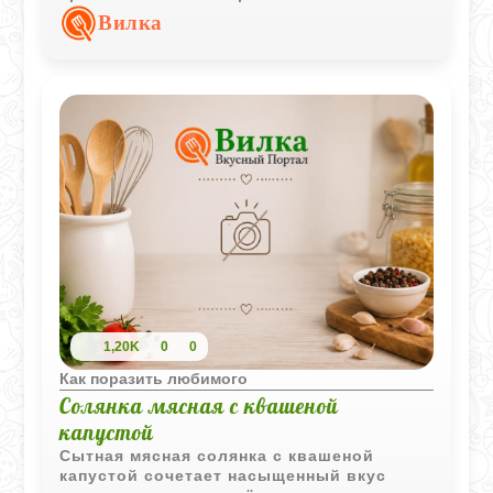
становится мягким, а овощи насыщаются
Вилка
вкусом пряного мясного соуса.
1,20K
0
0
Как поразить любимого
Солянка мясная с квашеной
капустой
Сытная мясная солянка с квашеной
капустой сочетает насыщенный вкус