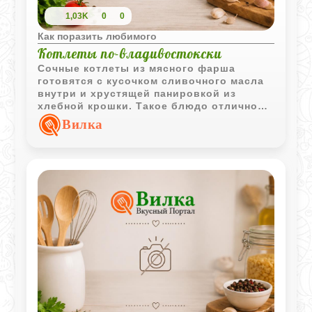
1,03K
0
0
Как поразить любимого
Котлеты по-владивостокски
Сочные котлеты из мясного фарша
готовятся с кусочком сливочного масла
внутри и хрустящей панировкой из
хлебной крошки. Такое блюдо отлично
подходит для праздничного и
Вилка
повседневного стола.