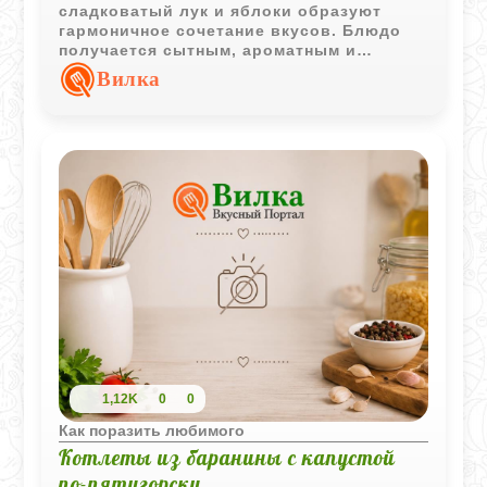
сладковатый лук и яблоки образуют
гармоничное сочетание вкусов. Блюдо
получается сытным, ароматным и
особенно хорошо подходит для
Вилка
прохладного времени года.
1,12K
0
0
Как поразить любимого
Котлеты из баранины с капустой
по-пятигорски