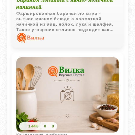
начинкой
Фаршированная баранья лопатка -
сытное мясное блюдо с ароматной
начинкой из яиц, яблок, лука и шалфея.
Такое угощение отлично подходит как
для семейного обеда, так и для
Вилка
праздничного стола.
1,44K
0
0