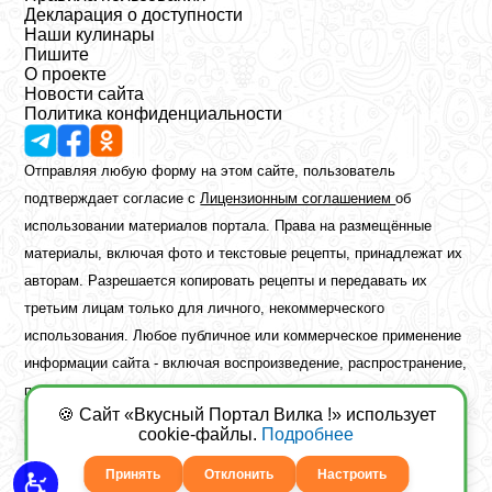
Декларация о доступности
Наши кулинары
Пишите
О проекте
Новости сайта
Политика конфиденциальности
Отправляя любую форму на этом сайте, пользователь
подтверждает согласие с
Лицензионным соглашением
об
использовании материалов портала. Права на размещённые
материалы, включая фото и текстовые рецепты, принадлежат их
авторам. Разрешается копировать рецепты и передавать их
третьим лицам только для личного, некоммерческого
использования. Любое публичное или коммерческое применение
информации сайта - включая воспроизведение, распространение,
публикацию или обработку - возможно лишь при наличии
🍪 Сайт «Вкусный Портал Вилка !» использует
предварительного письменного разрешения правообладателя.
cookie-файлы.
Подробнее
Copyright ©2026 Вкусный Портал Вилка
Сайт построен
freebrush.net
Принять
Отклонить
Настроить