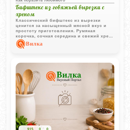
Как поразить любимого
Бифштекс из говяжьей вырезки с
хреном
Классический бифштекс из вырезки
ценится за насыщенный мясной вкус и
простоту приготовления. Румяная
корочка, сочная середина и свежий хрен
делают это блюдо особенно
Вилка
выразительным.
915
0
0