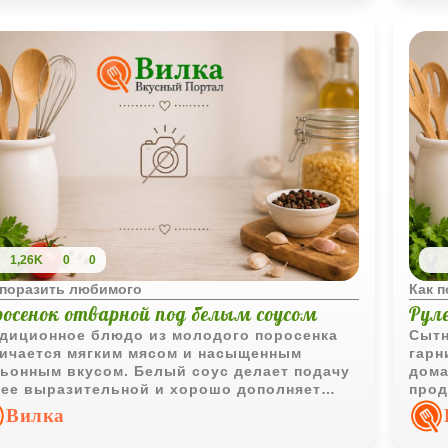
1,26K
0
0
 поразить любимого
Как 
росенок отварной под белым соусом
Рул
диционное блюдо из молодого поросенка
Сытн
ичается мягким мясом и насыщенным
гарн
ьонным вкусом. Белый соус делает подачу
дома
ее выразительной и хорошо дополняет
прод
арное мясо.
аппе
Вилка