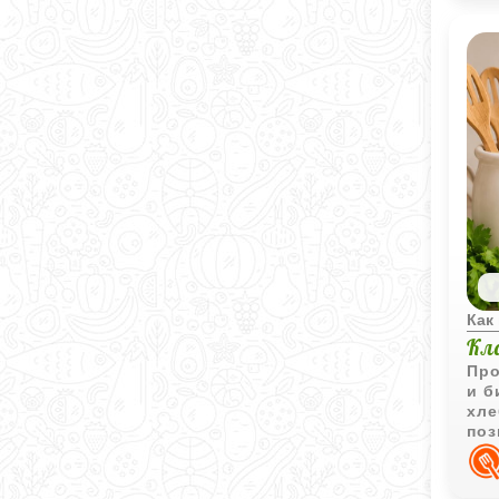
Как
Кл
Про
и б
хле
поз
изд