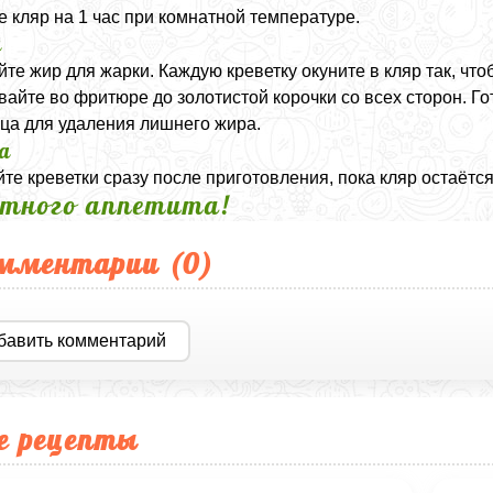
е кляр на 1 час при комнатной температуре.
а
йте жир для жарки. Каждую креветку окуните в кляр так, чт
айте во фритюре до золотистой корочки со всех сторон. 
ца для удаления лишнего жира.
а
те креветки сразу после приготовления, пока кляр остаётс
тного аппетита!
мментарии (
0
)
бавить комментарий
е рецепты