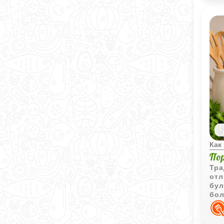
Как
По
Тра
отл
бул
бол
отв