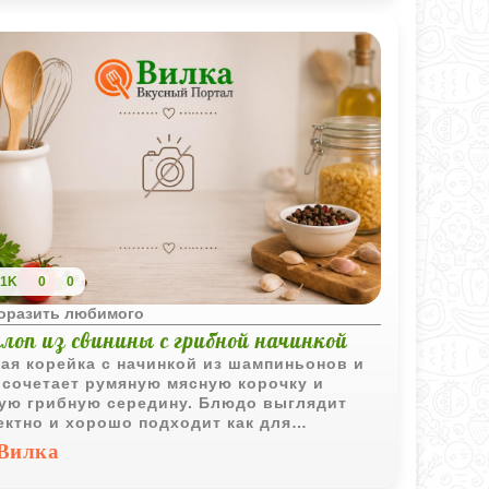
1K
0
0
поразить любимого
лоп из свинины с грибной начинкой
ая корейка с начинкой из шампиньонов и
 сочетает румяную мясную корочку и
ую грибную середину. Блюдо выглядит
ктно и хорошо подходит как для
едневного, так и для праздничного меню.
Вилка