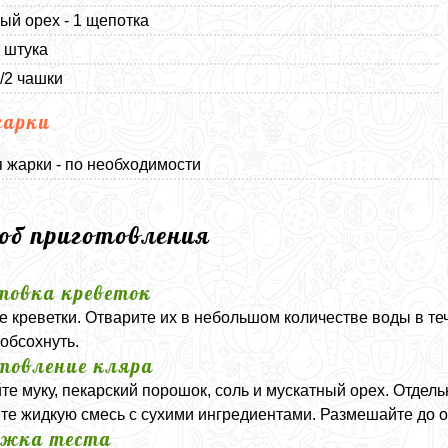
ый орех - 1 щепотка
1 штука
1/2 чашки
жарки
 жарки - по необходимости
соб приготовления
товка креветок
е креветки. Отварите их в небольшом количестве воды в теч
обсохнуть.
товление кляра
е муку, пекарский порошок, соль и мускатный орех. Отдель
те жидкую смесь с сухими ингредиентами. Размешайте до о
ржка теста