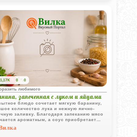
1,17K
0
0
поразить любимого
анина, запеченная с луком и яйцами
сытное блюдо сочетает мягкую баранину,
шое количество лука и нежную яично-
чную заливку. Благодаря запеканию мясо
чается ароматным, а соус приобретает
щенный вкус.
Вилка