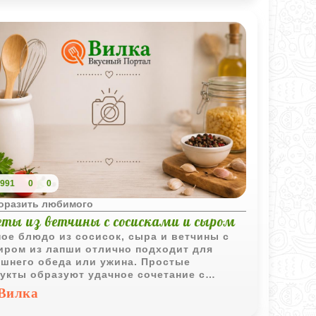
991
0
0
поразить любимого
еты из ветчины с сосисками и сыром
ое блюдо из сосисок, сыра и ветчины с
иром из лапши отлично подходит для
шнего обеда или ужина. Простые
укты образуют удачное сочетание с
титной сырной начинкой.
Вилка