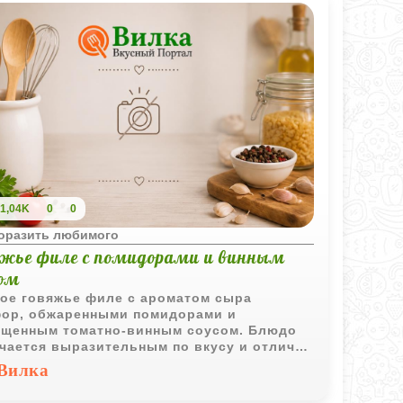
1,04K
0
0
поразить любимого
яжье филе с помидорами и винным
сом
ое говяжье филе с ароматом сыра
ор, обжаренными помидорами и
щенным томатно-винным соусом. Блюдо
чается выразительным по вкусу и отлично
одит для семейного обеда или ужина.
Вилка