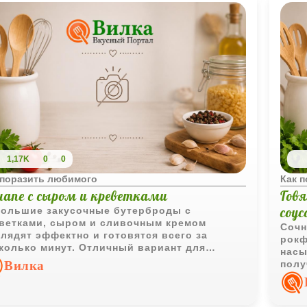
1,17K
0
0
 поразить любимого
Как 
напе с сыром и креветками
Гов
соу
ольшие закусочные бутерброды с
ветками, сыром и сливочным кремом
Сочн
лядят эффектно и готовятся всего за
рокф
колько минут. Отличный вариант для
насы
здничного стола и фуршетной подачи.
Вилка
полу
подх