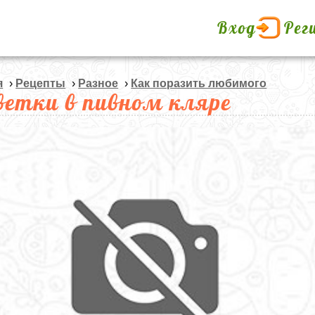
Вход
Рег
я
›
Рецепты
›
Разное
›
Как поразить любимого
ветки в пивном кляре