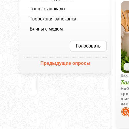
Тосты с авокадо
Творожная запеканка
Блины с медом
Голосовать
Предыдущие опросы
Как
Ка
Неб
кре
выг
нес
пра