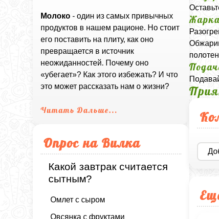
Оставьт
Молоко
- один из самых привычных
Жарк
продуктов в нашем рационе. Но стоит
Разогре
его поставить на плиту, как оно
Обжарив
превращается в источник
полотен
неожиданностей. Почему оно
Подач
«убегает»? Как этого избежать? И что
Подавай
это может рассказать нам о жизни?
Прия
Читать Дальше...
Ко
Опрос на Вилка
До
Какой завтрак считается
сытным?
Ещ
Омлет с сыром
Овсянка с фруктами