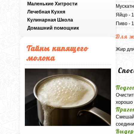
Маленькие Хитрости
Мускатн
Лечебная Кухня
Яйцо - 
Кулинарная Школа
Пиво - 
Домашний помощник
Для 
Тайны кипящего
Жир для
молока
Спо
Подго
Очистит
хорошо 
Приго
Смешайт
соедини
Выде