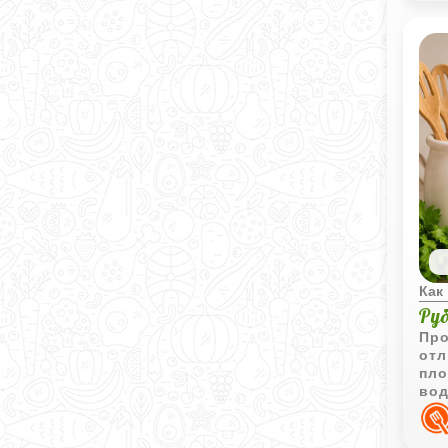
Как
Ру
Про
отл
пло
вод
обж
апп