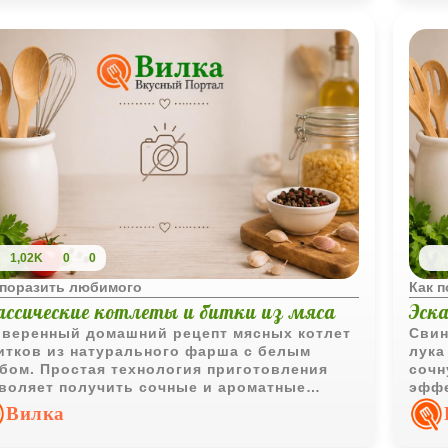
1,02K
0
0
 поразить любимого
Как 
ассические котлеты и битки из мяса
Эска
веренный домашний рецепт мясных котлет
Свин
итков из натурального фарша с белым
лука
бом. Простая технология приготовления
сочн
воляет получить сочные и ароматные
эффе
елия с румяной корочкой.
повс
Вилка