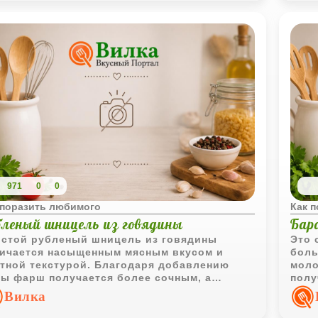
971
0
0
 поразить любимого
Как 
бленый шницель из говядины
Бар
стой рубленый шницель из говядины
Это 
ичается насыщенным мясным вкусом и
боль
тной текстурой. Благодаря добавлению
моло
ы фарш получается более сочным, а
полу
аривание на сильном огне создаёт
насы
Вилка
етитную корочку.