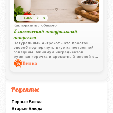
1,36K
0
0
Как поразить любимого
Классический натуральный
антрекот
Натуральный антрекот - это простой
способ подчеркнуть вкус качественной
говядины. Минимум ингредиентов,
румяная корочка и ароматный мясной сок
делают блюдо отличным вариантом для
Вилка
сытного обеда или ужина.
Рецепты
Первые Блюда
Вторые Блюда