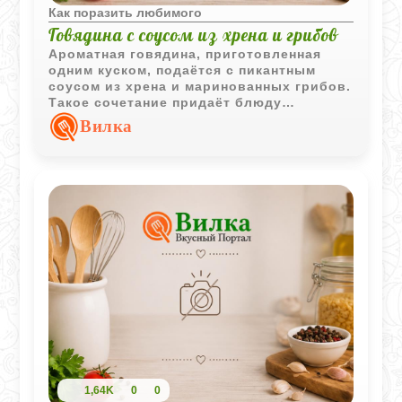
Как поразить любимого
Говядина с соусом из хрена и грибов
Ароматная говядина, приготовленная
одним куском, подаётся с пикантным
соусом из хрена и маринованных грибов.
Такое сочетание придаёт блюду
выразительный вкус и делает его
Вилка
отличным вариантом для праздничного
стола.
1,64K
0
0