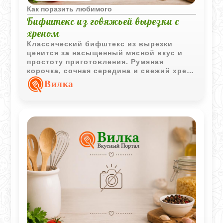
Как поразить любимого
Бифштекс из говяжьей вырезки с
хреном
Классический бифштекс из вырезки
ценится за насыщенный мясной вкус и
простоту приготовления. Румяная
корочка, сочная середина и свежий хрен
делают это блюдо особенно
Вилка
выразительным.