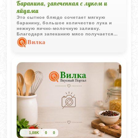
Баранина, запеченная с луком и
яйцами
Это сытное блюдо сочетает мягкую
баранину, большое количество лука и
нежную яично-молочную заливку.
Благодаря запеканию мясо получается
ароматным, а соус приобретает
Вилка
насыщенный вкус.
1,08K
0
0