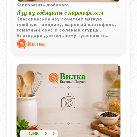
Как поразить любимого
Азу из говядины с картофелем
Классическое азу сочетает мягкую
тушёную говядину, жареный картофель,
томатный соус и солёные огурцы.
Благодаря длительному тушению и
насыщенному соусу блюдо получается
Вилка
ароматным и очень сытным.
1,44K
0
0