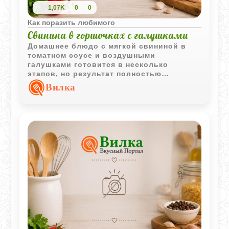
1,07K
0
0
Как поразить любимого
Свинина в горшочках с галушками
Домашнее блюдо с мягкой свининой в
томатном соусе и воздушными
галушками готовится в несколько
этапов, но результат полностью
оправдывает затраченное время. Подача
Вилка
в горшочках помогает сохранить тепло и
насыщенный аромат.