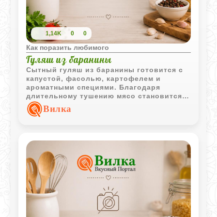
1,14K
0
0
Как поразить любимого
Гуляш из баранины
Сытный гуляш из баранины готовится с
капустой, фасолью, картофелем и
ароматными специями. Благодаря
длительному тушению мясо становится
мягким, а овощи насыщаются мясным
Вилка
соком и пряностями.