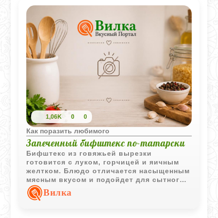
1,06K
0
0
Как поразить любимого
Запеченный бифштекс по-татарски
Бифштекс из говяжьей вырезки
готовится с луком, горчицей и яичным
желтком. Блюдо отличается насыщенным
мясным вкусом и подойдет для сытного
обеда или ужина.
Вилка