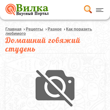
Главная
›
Рецепты
›
Разное
›
Как поразить
любимого
Домашний говяжий
студень