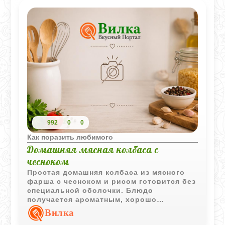
992
0
0
Как поразить любимого
Домашняя мясная колбаса с
чесноком
Простая домашняя колбаса из мясного
фарша с чесноком и рисом готовится без
специальной оболочки. Блюдо
получается ароматным, хорошо
нарезается на порции и подходит как для
Вилка
горячей подачи, так и для закусочного