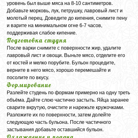
уровень был выше мяса на 8-10 сантиметров.
Добавьте морковь, лук, петрушку, лавровый лист и
молотый перец. Доведите до кипения, снимите пену
и варите на минимальном огне 6-7 часов,
поддерживая слабое кипение.
Подготовка студня
После варки снимите с поверхности жир, удалите
лавровый лист и овощи. Выньте мясо, отделите его
от костей и мелко порубите. Бульон процедите,
верните в него мясо, хорошо перемешайте и
посолите по вкусу.
Формирование
Разлейте студень по формам примерно на одну треть
объёма. Дайте слою частично застыть. Яйца заранее
сварите вкрутую, очистите и нарежьте кружочками.
Разложите их по поверхности, затем долейте
следующую часть бульона. После частичного
застывания добавьте оставшийся бульон.
Охлаждение и подача