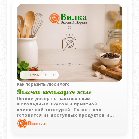
1,56K
0
0
Как поразить любимого
Молочно-шоколадное желе
Лёгкий десерт с насыщенным
шоколадным вкусом и приятной
сливочной текстурой. Такое желе
готовится из доступных продуктов и
отлично подходит как для семейного
Вилка
чаепития, так и для праздничного меню.