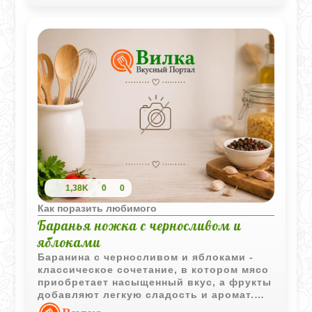
стола.
1,38K
0
0
Как поразить любимого
Баранья ножка с черносливом и
яблоками
Баранина с черносливом и яблоками -
классическое сочетание, в котором мясо
приобретает насыщенный вкус, а фрукты
добавляют легкую сладость и аромат.
Такое блюдо особенно хорошо подходит