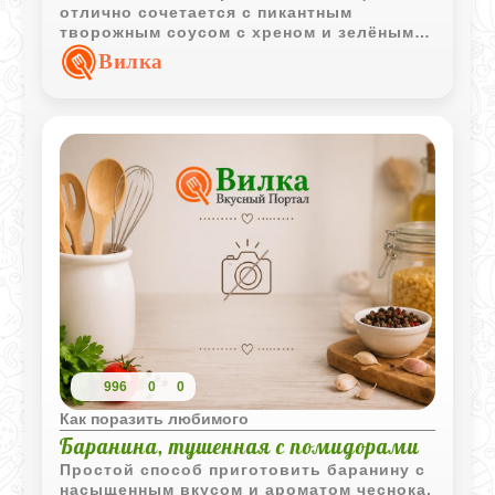
отлично сочетается с пикантным
творожным соусом с хреном и зелёным
луком. Простое блюдо с выразительным
Вилка
вкусом и аппетитной подачей.
996
0
0
Как поразить любимого
Баранина, тушенная с помидорами
Простой способ приготовить баранину с
насыщенным вкусом и ароматом чеснока.