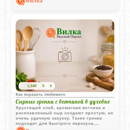
Вилка
для праздничного стола.
1,34K
0
0
Как поразить любимого
Сырные гренки с ветчиной в духовке
Хрустящий хлеб, ароматная ветчина и
расплавленный сыр создают простую, но
очень удачную закуску. Такие гренки
подходят для быстрого перекуса,
завтрака или дополнения к горячим