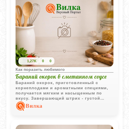
1,27K
0
0
Как поразить любимого
Бараний окорок в сметанном соусе
Бараний окорок, приготовленный с
корнеплодами и ароматными специями,
получается мягким и насыщенным по
вкусу. Завершающий штрих - густой
сметанный соус с легкой кислинкой
Вилка
лимонного сока или уксуса.