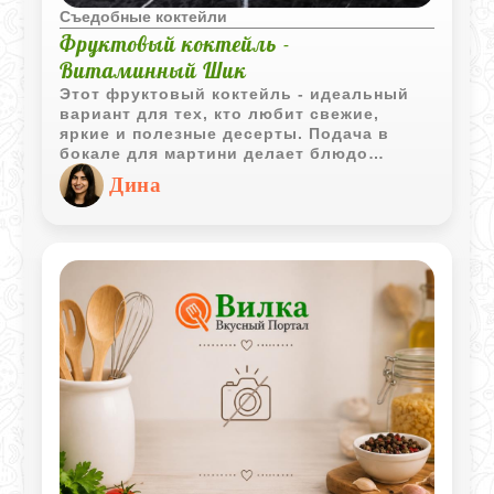
Съедобные коктейли
Фруктовый коктейль -
Витаминный Шик
Этот фруктовый коктейль - идеальный
вариант для тех, кто любит свежие,
яркие и полезные десерты. Подача в
бокале для мартини делает блюдо
по‑настоящему праздничным, а сочетание
Дина
хрустящего яблока, сочных дынь,
сладкой клубники и рубиновых зёрен
граната превращает его в маленькое
произведение искусства. Такой
фруктовый коктейль отлично подойдёт
для ужина, фуршета, романтического
вечера или летней вечеринки.