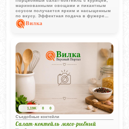
Порционный салат-коктейль с курицей,
маринованными овощами и пикантным
соусом получается ярким и насыщенным
по вкусу. Эффектная подача в фужере
делает такую закуску отличным
Вилка
вариантом для праздничного стола.
1,19K
0
0
Съедобные коктейли
Салат-коктейль мясо-рыбный