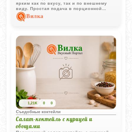
ярким как по вкусу, так и по внешнему
виду. Простая подача в порционной
вазочке превращает закуску в
Вилка
интересное угощение для гостей.
1,21K
0
0
Съедобные коктейли
Салат-коктейль с курицей и
овощами