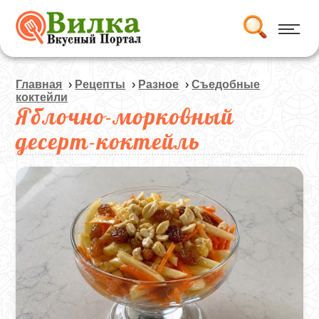
Главная
›
Рецепты
›
Разное
›
Съедобные
коктейли
Яблочно-морковный
десерт-коктейль