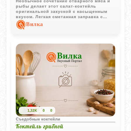
Необычное сочетание отварного мяса и
рыбы делает этот салат-коктейль
оригинальной закуской с насыщенным
вкусом. Легкая сметанная заправка с
лимонным соком объединяет все
Вилка
ингредиенты в гармоничное блюдо.
1,32K
0
0
Съедобные коктейли
Коктейль грибной