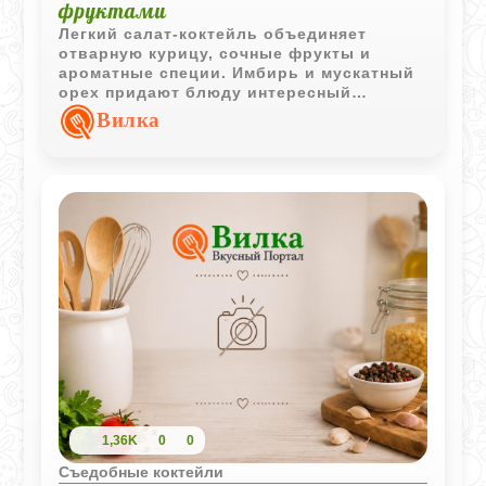
фруктами
Легкий салат-коктейль объединяет
отварную курицу, сочные фрукты и
ароматные специи. Имбирь и мускатный
орех придают блюду интересный
характер, а орехи кешью делают вкус
Вилка
более насыщенным.
1,36K
0
0
Съедобные коктейли