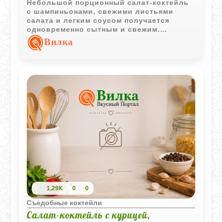
Небольшой порционный салат-коктейль
с шампиньонами, свежими листьями
салата и легким соусом получается
одновременно сытным и свежим.
Эффектная подача в бокале делает
Вилка
закуску особенно привлекательной.
1,29K
0
0
Съедобные коктейли
Салат-коктейль с курицей,