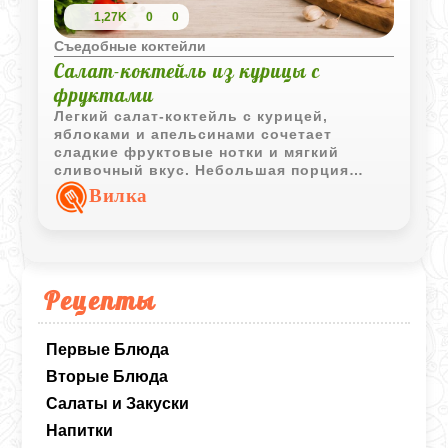
1,27K
0
0
Съедобные коктейли
Салат-коктейль из курицы с
фруктами
Легкий салат-коктейль с курицей,
яблоками и апельсинами сочетает
сладкие фруктовые нотки и мягкий
сливочный вкус. Небольшая порция
такой закуски отлично подойдет для
Вилка
праздничной подачи.
Рецепты
Первые Блюда
Вторые Блюда
Салаты и Закуски
Напитки