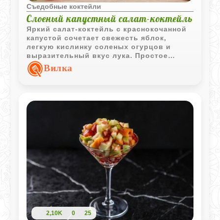
Съедобные коктейли
Слоеный капустный салат-коктейль
Яркий салат-коктейль с краснокочанной
капустой сочетает свежесть яблок,
легкую кислинку соленых огурцов и
выразительный вкус лука. Простое
блюдо с интересной текстурой и
Вилка
красивой подачей.
2,10K
0
25