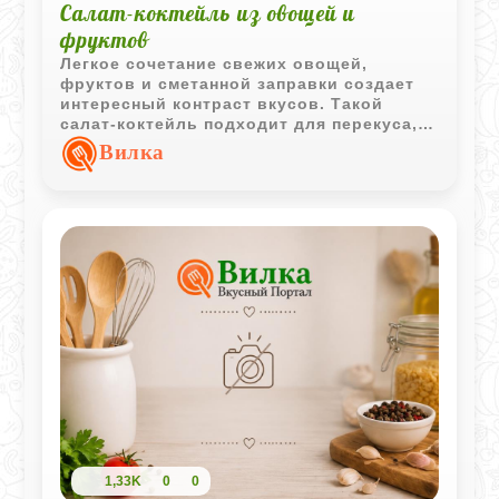
Салат-коктейль из овощей и
фруктов
Легкое сочетание свежих овощей,
фруктов и сметанной заправки создает
интересный контраст вкусов. Такой
салат-коктейль подходит для перекуса,
легкого завтрака или дополнения к
Вилка
основному блюду.
1,33K
0
0