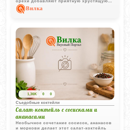
орехи добавляют приятную хрустящую
текстуру и легкую терпкость. Заправка на
Вилка
основе качественного растительного
масла со специями деликатно
объединяет все компоненты, не
перебивая их естественный вкус.
1,36K
0
0
Съедобные коктейли
Салат-коктейль с сосисками и
ананасами
Необычное сочетание сосисок, ананасов
и моркови делает этот салат-коктейль