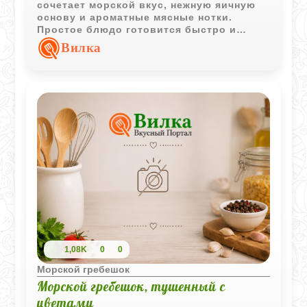
сочетает морской вкус, нежную яичную
основу и ароматные мясные нотки.
Простое блюдо готовится быстро и
подходит как для сытного завтрака, так и
Вилка
для лёгкого ужина.
1,08K
0
0
Морской гребешок
Морской гребешок, тушенный с
цветами