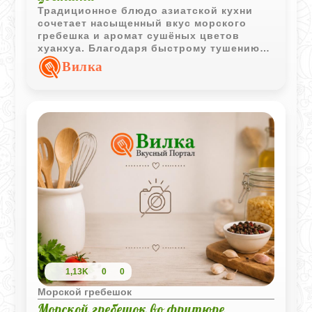
Традиционное блюдо азиатской кухни
сочетает насыщенный вкус морского
гребешка и аромат сушёных цветов
хуанхуа. Благодаря быстрому тушению
ингредиенты сохраняют свою текстуру, а
Вилка
лёгкий соус делает блюдо особенно
выразительным.
1,13K
0
0
Морской гребешок
Морской гребешок во фритюре