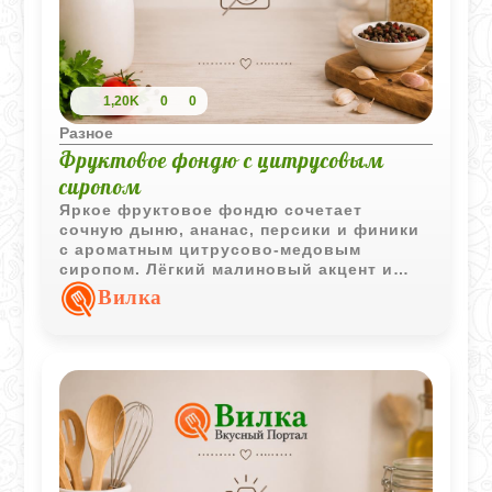
1,20K
0
0
Разное
Фруктовое фондю с цитрусовым
сиропом
Яркое фруктовое фондю сочетает
сочную дыню, ананас, персики и финики
с ароматным цитрусово-медовым
сиропом. Лёгкий малиновый акцент и
кокосовая стружка делают десерт
Вилка
особенно интересным и праздничным.