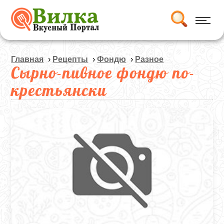
Главная
›
Рецепты
›
Фондю
›
Разное
Сырно-пивное фондю по-
крестьянски