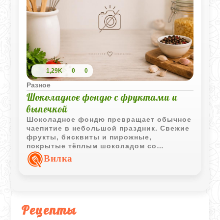
1,29K
0
0
Разное
Шоколадное фондю с фруктами и
выпечкой
Шоколадное фондю превращает обычное
чаепитие в небольшой праздник. Свежие
фрукты, бисквиты и пирожные,
покрытые тёплым шоколадом со
сливками, создают множество вкусных
Вилка
сочетаний для уютного вечера.
Рецепты