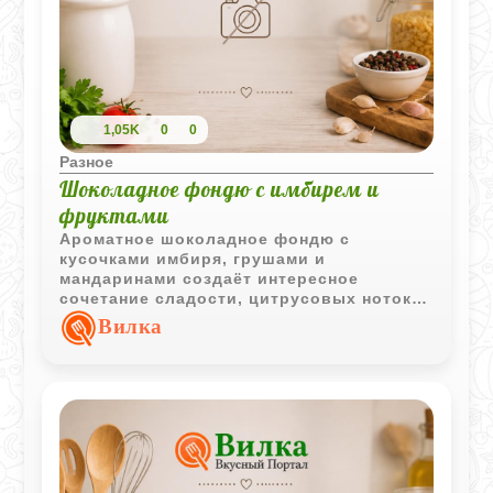
1,05K
0
0
Разное
Шоколадное фондю с имбирем и
фруктами
Ароматное шоколадное фондю с
кусочками имбиря, грушами и
мандаринами создаёт интересное
сочетание сладости, цитрусовых ноток и
лёгкой пряности. Такой десерт станет
Вилка
украшением уютного вечера или
праздничного стола.