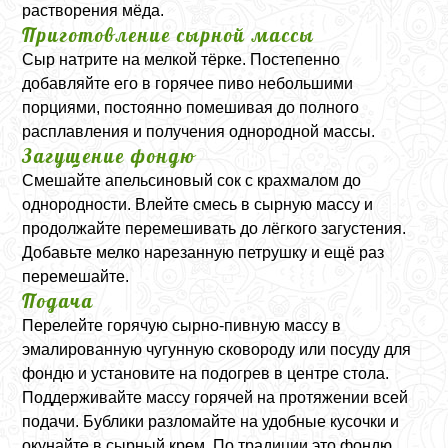
растворения мёда.
Приготовление сырной массы
Сыр натрите на мелкой тёрке. Постепенно
добавляйте его в горячее пиво небольшими
порциями, постоянно помешивая до полного
расплавления и получения однородной массы.
Загущение фондю
Смешайте апельсиновый сок с крахмалом до
однородности. Влейте смесь в сырную массу и
продолжайте перемешивать до лёгкого загустения.
Добавьте мелко нарезанную петрушку и ещё раз
перемешайте.
Подача
Перелейте горячую сырно-пивную массу в
эмалированную чугунную сковороду или посуду для
фондю и установите на подогрев в центре стола.
Поддерживайте массу горячей на протяжении всей
подачи. Бублики разломайте на удобные кусочки и
окунайте в сырный крем. По традиции это фондю