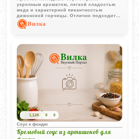
укропным ароматом, легкой сладостью
меда и характерной пикантностью
дижонской горчицы. Отлично подходит к
сырному фондю, овощам и свежему
Вилка
хлебу.
1,12K
0
0
Соус к фондю
Кремовый соус из артишоков для