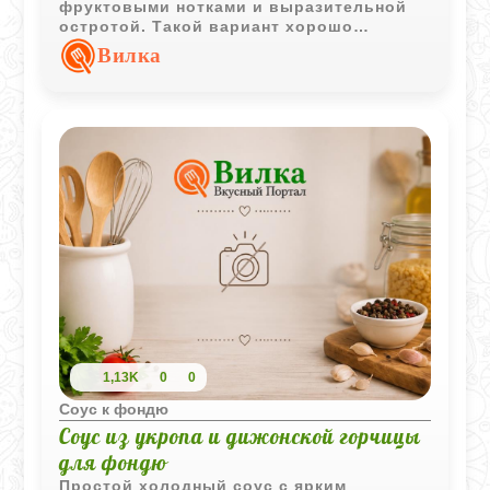
фруктовыми нотками и выразительной
остротой. Такой вариант хорошо
подходит к мясному фондю и помогает
Вилка
разнообразить привычные вкусовые
сочетания.
1,13K
0
0
Соус к фондю
Соус из укропа и дижонской горчицы
для фондю
Простой холодный соус с ярким