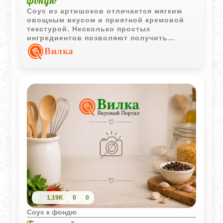
фондю
Соус из артишоков отличается мягким
овощным вкусом и приятной кремовой
текстурой. Несколько простых
ингредиентов позволяют получить
интересное дополнение к фондю, овощам
Вилка
и легким закускам.
1,19K
0
0
Соус к фондю