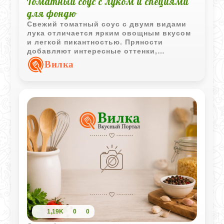
Томатный соус с луком и специями
для фондю
Свежий томатный соус с двумя видами
лука отличается ярким овощным вкусом
и легкой пикантностью. Пряности
добавляют интересные оттенки,
благодаря которым соус хорошо
Вилка
сочетается с фондю, мясом и овощами.
1,19K
0
0