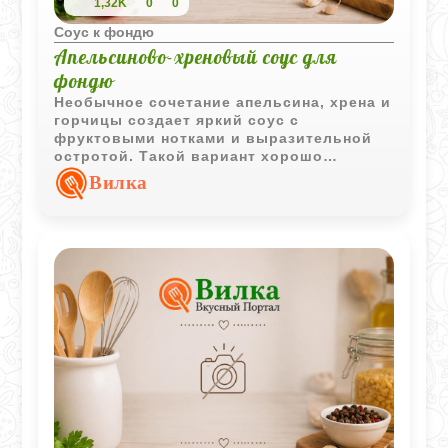
1,32K
0
0
Соус к фондю
Апельсиново-хреновый соус для
фондю
Необычное сочетание апельсина, хрена и
горчицы создает яркий соус с
фруктовыми нотками и выразительной
остротой. Такой вариант хорошо
подходит к мясному фондю и помогает
Вилка
разнообразить привычные вкусовые
сочетания.