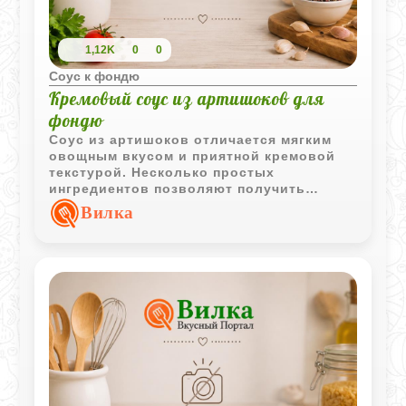
1,12K
0
0
Соус к фондю
Кремовый соус из артишоков для
фондю
Соус из артишоков отличается мягким
овощным вкусом и приятной кремовой
текстурой. Несколько простых
ингредиентов позволяют получить
интересное дополнение к фондю, овощам
Вилка
и легким закускам.