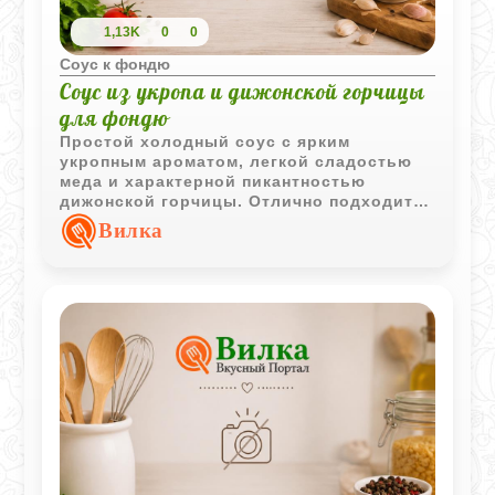
1,13K
0
0
Соус к фондю
Соус из укропа и дижонской горчицы
для фондю
Простой холодный соус с ярким
укропным ароматом, легкой сладостью
меда и характерной пикантностью
дижонской горчицы. Отлично подходит к
сырному фондю, овощам и свежему
Вилка
хлебу.