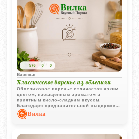
576
0
0
Варенье
Классическое варенье из облепихи
Облепиховое варенье отличается ярким
цветом, насыщенным ароматом и
приятным кисло-сладким вкусом.
Благодаря предварительной выдержке
ягод в сиропе они хорошо
Вилка
пропитываются и сохраняют свою
структуру.