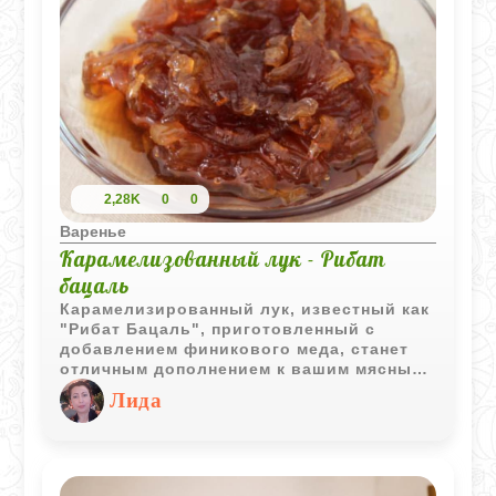
2,28K
0
0
Варенье
Карамелизованный лук - Рибат
бацаль
Карамелизированный лук, известный как
"Рибат Бацаль", приготовленный с
добавлением финикового меда, станет
отличным дополнением к вашим мясным
блюдам, придавая им неповторимый
Лида
вкус и аромат.