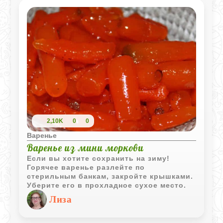
2,10K
0
0
Варенье
Варенье из мини моркови
Если вы хотите сохранить на зиму!
Горячее варенье разлейте по
стерильным банкам, закройте крышками.
Уберите его в прохладное сухое место.
Лиза