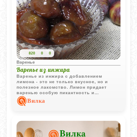
820
0
0
Варенье
Варенье из инжира
Варенье из инжира с добавлением
лимона - это не только вкусное, но и
полезное лакомство. Лимон придает
варенью особую пикантность и
свежесть, а инжир обогащает его
Вилка
полезными витаминами и
микроэлементами. Такое варенье станет
отличным дополнением к чаю или
десерту, а также поможет укрепить
иммунитет в холодное время года.