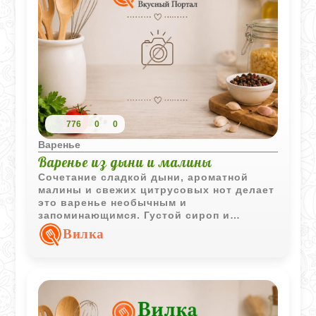
776
0
0
Варенье
Варенье из дыни и малины
Сочетание сладкой дыни, ароматной
малины и свежих цитрусовых нот делает
это варенье необычным и
запоминающимся. Густой сироп и
кусочки фруктов отлично подходят для
Вилка
домашнего чаепития.