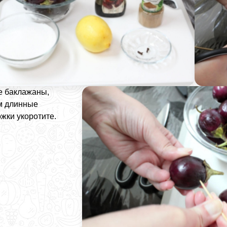
е баклажаны,
м длинные
жки укоротите.