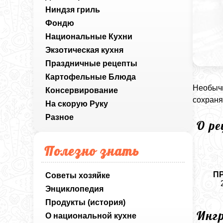
Ниндзя гриль
Фондю
Национальные Кухни
Экзотическая кухня
Праздничные рецепты
Картофельные Блюда
Необычн
Консервирование
сохраня
На скорую Руку
Разное
О р
Полезно знать
П
Советы хозяйке
Энциклопедия
Продукты (история)
Инг
О национальной кухне