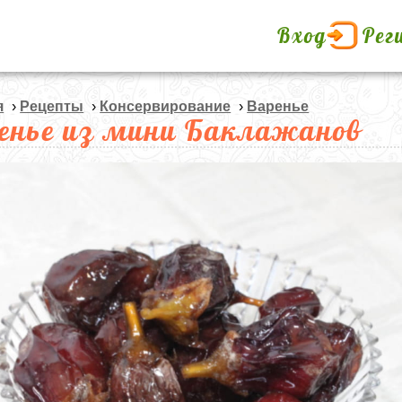
Вход
Рег
я
›
Рецепты
›
Консервирование
›
Варенье
енье из мини Баклажанов