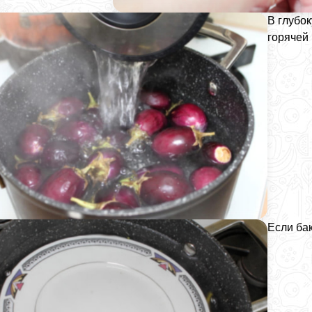
В глубо
горячей 
Если ба