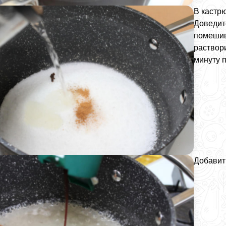
В кастрю
Доведите
помешив
раствори
минуту 
Добавит