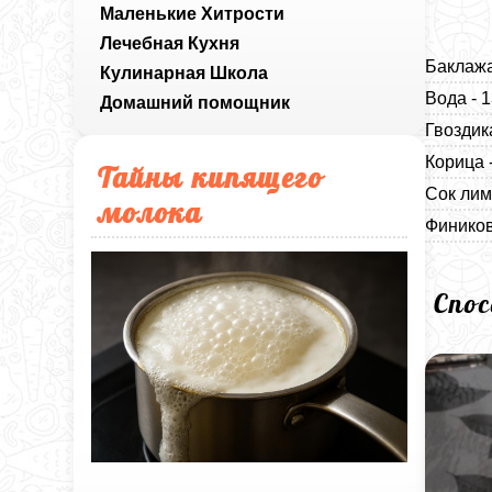
Маленькие Хитрости
Лечебная Кухня
Баклажа
Кулинарная Школа
Вода - 
Домашний помощник
Гвоздик
Корица 
Тайны кипящего
Сок лим
молока
Фиников
Спо