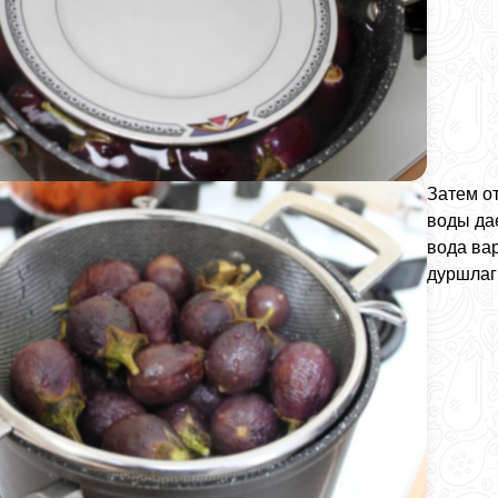
Затем о
воды да
вода ва
дуршлаг