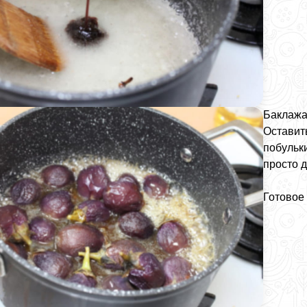
Баклажа
Оставит
побульк
просто 
Готовое