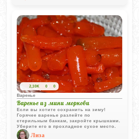
2,10K
0
0
Варенье
Варенье из мини моркови
Если вы хотите сохранить на зиму!
Горячее варенье разлейте по
стерильным банкам, закройте крышками.
Уберите его в прохладное сухое место.
Лиза