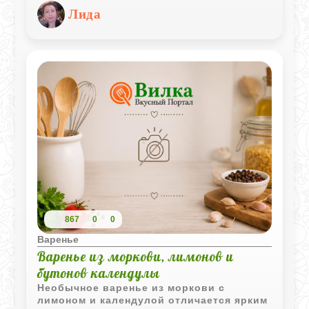
завтраков, украшения выпечки или
Лида
просто как сладкое дополнение к чаю.
Миндаль придает варенью изысканный
вкус, а лимонная цедра – особенный
аромат.
867
0
0
Варенье
Варенье из моркови, лимонов и
бутонов календулы
Необычное варенье из моркови с
лимоном и календулой отличается ярким